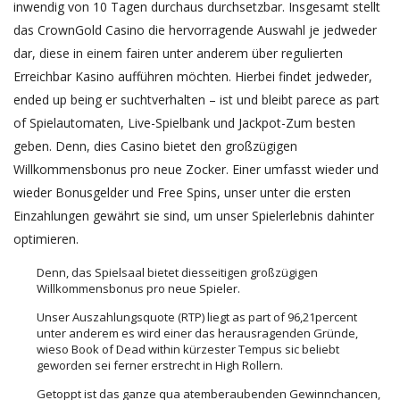
inwendig von 10 Tagen durchaus durchsetzbar. Insgesamt stellt
das CrownGold Casino die hervorragende Auswahl je jedweder
dar, diese in einem fairen unter anderem über regulierten
Erreichbar Kasino aufführen möchten. Hierbei findet jedweder,
ended up being er suchtverhalten – ist und bleibt parece as part
of Spielautomaten, Live-Spielbank und Jackpot-Zum besten
geben. Denn, dies Casino bietet den großzügigen
Willkommensbonus pro neue Zocker. Einer umfasst wieder und
wieder Bonusgelder und Free Spins, unser unter die ersten
Einzahlungen gewährt sie sind, um unser Spielerlebnis dahinter
optimieren.
Denn, das Spielsaal bietet diesseitigen großzügigen
Willkommensbonus pro neue Spieler.
Unser Auszahlungsquote (RTP) liegt as part of 96,21percent
unter anderem es wird einer das herausragenden Gründe,
wieso Book of Dead within kürzester Tempus sic beliebt
geworden sei ferner erstrecht in High Rollern.
Getoppt ist das ganze qua atemberaubenden Gewinnchancen,