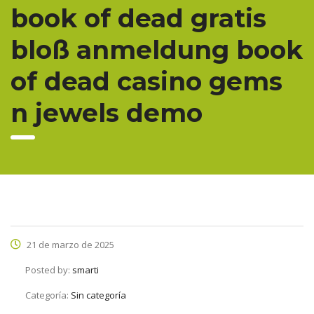
book of dead gratis
bloß anmeldung book
of dead casino gems
n jewels demo
21 de marzo de 2025
Posted by:
smarti
Categoría:
Sin categoría