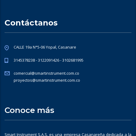
Contáctanos
CALLE 19a N°5-06 Yopal, Casanare
3145378238 - 3122091426 - 3102681995
comercial@smartinstrument.com.co
proyectos@smartinstrument.com.co
Conoce más
Smart Instrument S.A.S. es una empresa Casanareña dedicada a la