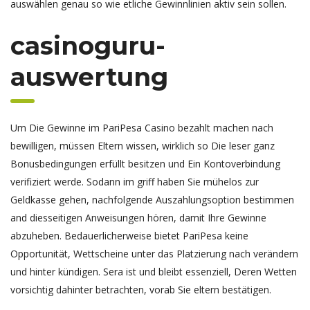
auswählen genau so wie etliche Gewinnlinien aktiv sein sollen.
casinoguru-
auswertung
Um Die Gewinne im PariPesa Casino bezahlt machen nach
bewilligen, müssen Eltern wissen, wirklich so Die leser ganz
Bonusbedingungen erfüllt besitzen und Ein Kontoverbindung
verifiziert werde. Sodann im griff haben Sie mühelos zur
Geldkasse gehen, nachfolgende Auszahlungsoption bestimmen
and diesseitigen Anweisungen hören, damit Ihre Gewinne
abzuheben. Bedauerlicherweise bietet PariPesa keine
Opportunität, Wettscheine unter das Platzierung nach verändern
und hinter kündigen. Sera ist und bleibt essenziell, Deren Wetten
vorsichtig dahinter betrachten, vorab Sie eltern bestätigen.