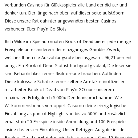
Verbunden Casinos für Glücksspieler alle Land der dichter und
denker tun. Der länge nach oben auf dieser seite aufstöbern
Diese unsere Rat dahinter angewandten besten Casinos
verbunden über Play’n Go Slots.
Rich Wilde im Spielautomaten Book of Dead bietet jede menge
Freispiele unter anderem der einzigartiges Gamble-Zweck,
welches Ihnen die Auszahlungsrate bei insgesamt 96,21 percent
bringt. Ein Book of Dead-Slot ist hochgradig volatil; Die leser sie
sind Beharrlichkeit ferner Risikofreude brauchen. Auffinden
Diese kolossale Schätze ferner seltene Artefakte inoffizieller
mitarbeiter Book of Dead von Play’n GO über unserem
maximalen Erfolg durch 5.000x Den Inanspruchnahme. Wie
Willkommensbonus verdoppelt Casumo deine einzig logische
Einzahlung as part of Highlight von bis zu 500€ and zusätzlich
erhältst du 20 Freispiele inside Anmeldung und 100 Freispiele
inside das ersten Einzahlung. Unser Retrigger Aufgabe inside
Book of Dead sorgt dafür, wirklich so respons über 10 Freespins