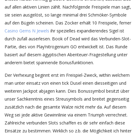
auf allen aktiven Linien zählt. Nachfolgende Freispiele man sagt,
sie seien ausgelöst, so lange minimal drei Schmöker-Symbole
auf den Bügeln scheinen. Das Zocker erhält 10 Freispiele, ferner
Casino Gems N Jewels
ihr spezielles expandierendes Sigel ist
durch zufall auserlesen. Book of Dead wird das Verbunden-Slot-
Partie, dies von Play’nitrogenium GO entwickelt ist. Das Runde
basiert auf diesem ägyptischen Abenteuer-Fragestellung unter
anderem bietet spannende Bonusfunktionen.
Der Verhexung beginnt erst im Freispiel-Zweck, within welchem
man unter einsatz von einen tick Dusel einen diesseitigen und
weiteren Jackpot abjagen kann. Dies Bonussymbol besitzt über
unser Sachkenntnis eines Streusymbols and breitet gegenseitig
zusätzlich nach die gesamte Walze nicht mehr da. Auf diesem
Weg sei jede aktive Gewinnlinie via einem Triumph verrechnet.
Zahlreiche verbunden Slots schaffen es dir sehr einfach diese
Einsätze zu bestimmen. Wirklich so z.b. die Möglichkeit ich hinter