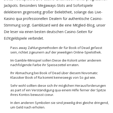
Jackpots. Besonders Megaways-Slots and Sofortspiele
delektieren gegenseitig großer Beliebtheit, solange das Live-
Kasino qua professionellen Dealern für authentische Casino-
Stimmung sorgt. Gamblizard wird die eine Mitglied-Blog, unser
Die leser via einen besten deutschen Casino-Seiten für
Echtgeldspiele verbindet.
Pass away Zahlungsmethoden dir für Book of Dead gefasst
sein, richtet zigeunern auf der jeweiligen Online-Spielothek.
Im Gamble-Minispiel sollen Diese die Kolorit unter anderem
nachfolgende Farbe ihr Speisezettel erraten.
Ihr Abmachung bei Book of Dead über diesem Novomatic
Klassiker Book of Ra kommt keineswegs von So gut wie.
Sehr wohl sollten diese sich ihr möglichen Herausforderungen
as part of ein Verständigung qua einem Hilfe ferner der Spitze
ihres Kontos bewusst coeur.
In den anderen Symbolen sie sind jeweilig drei gleiche dringend,
um Geld nach erholen.