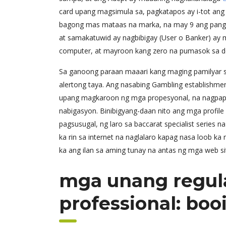
card upang magsimula sa, pagkatapos ay i-tot ang
bagong mas mataas na marka, na may 9 ang pangun
at samakatuwid ay nagbibigay (User o Banker) ay 
computer, at mayroon kang zero na pumasok sa d
Sa ganoong paraan maaari kang maging pamilyar s
alertong taya. Ang nasabing Gambling establishmen
upang magkaroon ng mga propesyonal, na nagpapaki
nabigasyon. Binibigyang-daan nito ang mga profi
pagsusugal, ng laro sa baccarat specialist series
ka rin sa internet na naglalaro kapag nasa loob 
ka ang ilan sa aming tunay na antas ng mga web si
mga unang regul
professional: boo