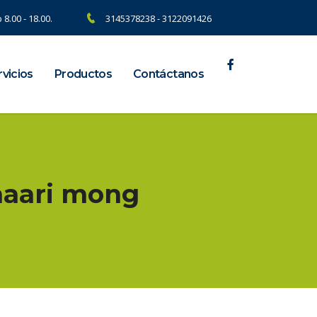
 8.00 - 18.00.
3145378238 - 3122091426
vicios
Productos
Contáctanos
aaari mong