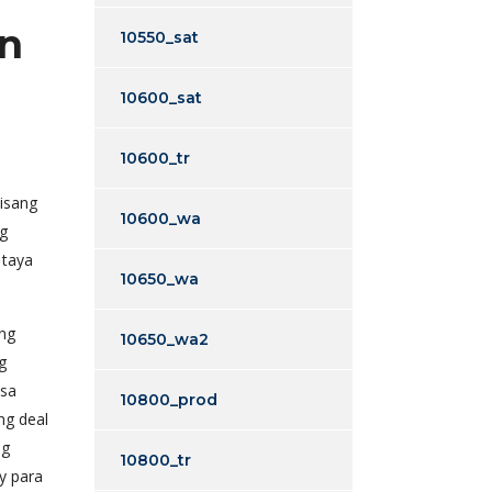
on
10550_sat
10600_sat
10600_tr
isang
10600_wa
ng
 taya
10650_wa
ing
10650_wa2
g
 sa
10800_prod
ng deal
ng
10800_tr
y para