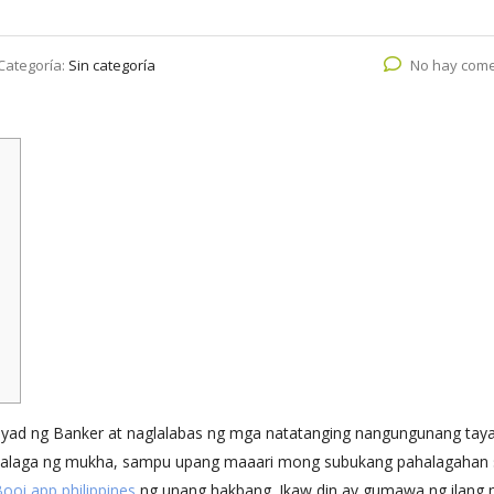
Categoría:
Sin categoría
No hay come
yad ng Banker at naglalabas ng mga natatanging nangungunang tay
 halaga ng mukha, sampu upang maaari mong subukang pahalagahan 
ooi app philippines
ng unang hakbang.
Ikaw din ay gumawa ng ilang