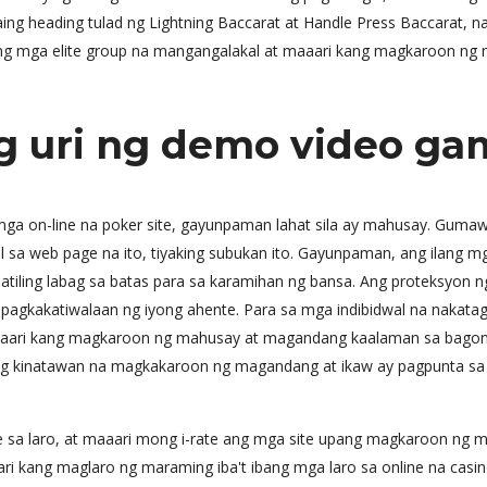
ing heading tulad ng Lightning Baccarat at Handle Press Baccarat, n
g mga elite group na mangangalakal at maaari kang magkaroon ng
g uri ng demo video ga
 mga on-line na poker site, gayunpaman lahat sila ay mahusay. Guma
 sa web page na ito, tiyaking subukan ito. Gayunpaman, ang ilang m
natiling labag sa batas para sa karamihan ng bansa. Ang proteksyon n
pagkakatiwalaan ng iyong ahente. Para sa mga indibidwal na nakata
aaari kang magkaroon ng mahusay at magandang kaalaman sa bago
ong kinatawan na magkakaroon ng magandang at ikaw ay pagpunta sa
ake sa laro, at maaari mong i-rate ang mga site upang magkaroon ng 
ari kang maglaro ng maraming iba't ibang mga laro sa online na casi