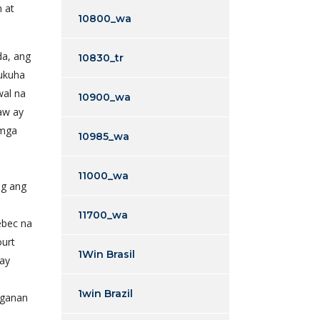
 at
10800_wa
da, ang
10830_tr
ukuha
wal na
10900_wa
aw ay
 mga
10985_wa
11000_wa
ng ang
11700_wa
ebec na
urt
1Win Brasil
 ay
1win Brazil
gganan