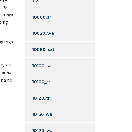
1-2
n ng
 tumaya
10000_tr
a ng
10020_wa
 ng mga
n
10080_sat
osyo sa
10100_sat
ahanap
 narito
10100_tr
10120_tr
10156_wa
10170_wa