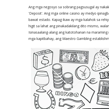
Ang mga negosyo sa sobrang pagsusugal ay nakakak
'Deposit'. Ang mga online casino ay medyo ipinagba
bawat estado. Kapag ikaw ay mga kalahok sa rehiy
higit sa lahat ang pinakadakilang dito mismo, wal
Isinasaalang-alang ang katotohanan na maraming
mga kapitbahay, ang Maestro Gambling establishme