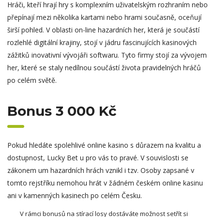
Hráči, kteří hrají hry s komplexním uživatelským rozhraním nebo
přepínají mezi několika kartami nebo hrami současně, oceňují
širší pohled. V oblasti on-line hazardních her, která je součástí
rozlehlé digitální krajiny, stojí v jádru fascinujících kasinových
zážitků inovativní vývojáři softwaru. Tyto firmy stojí za vývojem
her, které se staly nedílnou součástí života pravidelných hráčů
po celém světě.
Bonus 3 000 Kč
Pokud hledáte spolehlivé online kasino s důrazem na kvalitu a
dostupnost, Lucky Bet u pro vás to pravé. V souvislosti se
zákonem um hazardních hrách vznikl i tzv. Osoby zapsané v
tomto rejstříku nemohou hrát v žádném českém online kasinu
ani v kamenných kasinech po celém Česku.
V rámci bonusů na stírací losy dostáváte možnost setřít si