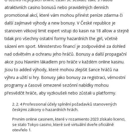
atraktivních casino bonusů nebo pravidelných denních
promotional akcí, které vám mohou přinést peníze zdarma či
další zajímavé výhody a new bonusy. V České republice je
stanoven věkový limit expert vstup do kasin na 18 allow a stejně
tidak pro všechny ostatní formy hazardních the girl, včetně
sázení em sport. Ministerstvo financí je zodpovědné za dohled
nad odvětvím a ochranu jeho hráčů. Bonusy a další propagační
akce jsou hlavním lákadlem pro hráče v každém online kasinu.
Jsou to added výhody, které mohou zlepšit šance hráčů na
výhru a užití si hry. Bonusy jako bonusy za registraci, věrnostní
programy a časově omezené sezónní nabídky mohou
přesvědčit hráče, aby vyzkoušeli nebo zůstali u platformy.
2. 2. 4 Professional účely splnění požadavků stanovených
českými zákony o hazardních hrách.
Prvním online casinem, které v rozamiento 2023 získalo licenci,
se stalo Tokyo casino, které své virtuální dveře oficiálně
otevřelo 1.