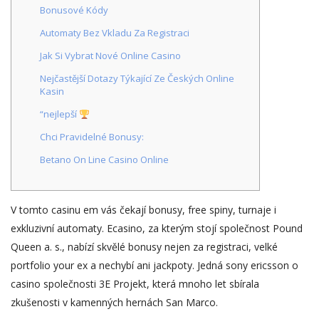
Bonusové Kódy
Automaty Bez Vkladu Za Registraci
Jak Si Vybrat Nové Online Casino
Nejčastější Dotazy Týkající Ze Českých Online
Kasin
“nejlepší
Chci Pravidelné Bonusy:
Betano On Line Casino Online
V tomto casinu em vás čekají bonusy, free spiny, turnaje i
exkluzivní automaty. Ecasino, za kterým stojí společnost Pound
Queen a. s., nabízí skvělé bonusy nejen za registraci, velké
portfolio your ex a nechybí ani jackpoty. Jedná sony ericsson o
casino společnosti 3E Projekt, která mnoho let sbírala
zkušenosti v kamenných hernách San Marco.