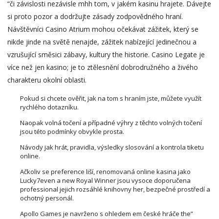
“či závislosti nezávisle mhh tom, v jakém kasinu hrajete. Dávejte
si proto pozor a dodržujte zásady zodpovědného hraní.
Návštěvníci Casino Atrium mohou očekávat zážitek, který se
nikde jinde na světě nenajde, zážitek nabízející jedinečnou a
vzrušující směsici zábavy, kultury the historie. Casino Legate je
více než jen kasino; je to ztělesnění dobrodružného a živého
charakteru okolní oblasti.
Pokud si chcete ověřit, jak na tom s hraním jste, můžete využít
rychlého dotazníku.
Naopak volná točení a případné výhry z těchto volných točení
jsou této podmínky obvykle prosta.
Návody jak hrát, pravidla, výsledky slosování a kontrola tiketu
online.
Ačkoliv se preference liší, renomovaná online kasina jako
Lucky7even a new Royal Winner jsou vysoce doporučena
professional jejich rozsáhlé knihovny her, bezpečné prostředí a
ochotný personál.
Apollo Games je navrženo s ohledem em české hráče the”