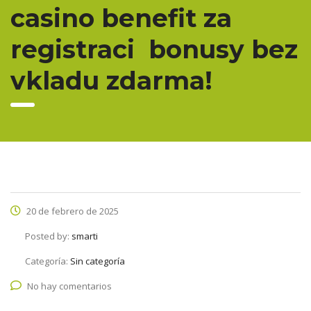
casino benefit za
registraci ️ bonusy bez
vkladu zdarma!
20 de febrero de 2025
Posted by:
smarti
Categoría:
Sin categoría
No hay comentarios