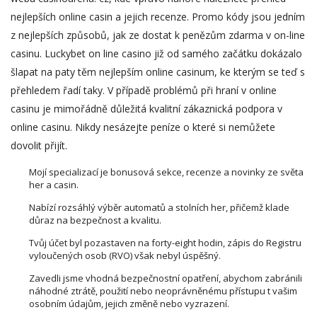
nejlepších online casin a jejich recenze. Promo kódy jsou jedním
z nejlepších způsobů, jak ze dostat k penězům zdarma v on-line
casinu. Luckybet on line casino již od samého začátku dokázalo
šlapat na paty těm nejlepším online casinum, ke kterým se teď s
přehledem řadí taky. V případě problémů při hraní v online
casinu je mimořádně důležitá kvalitní zákaznická podpora v
online casinu. Nikdy nesázejte peníze o které si nemůžete
dovolit přijít.
Mojí specializací je bonusová sekce, recenze a novinky ze světa
her a casin.
Nabízí rozsáhlý výběr automatů a stolních her, přičemž klade
důraz na bezpečnost a kvalitu.
Tvůj účet byl pozastaven na forty-eight hodin, zápis do Registru
vyloučených osob (RVO) však nebyl úspěšný.
Zavedli jsme vhodná bezpečnostní opatření, abychom zabránili
náhodné ztrátě, použití nebo neoprávněnému přístupu t vašim
osobním údajům, jejich změně nebo vyzrazení.