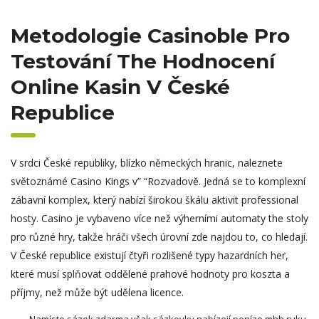
Metodologie Casinoble Pro
Testování The Hodnocení
Online Kasin V České
Republice
V srdci České republiky, blízko německých hranic, naleznete
světoznámé Casino Kings v” “Rozvadově. Jedná se to komplexní
zábavní komplex, který nabízí širokou škálu aktivit professional
hosty. Casino je vybaveno více než výherními automaty the stoly
pro různé hry, takže hráči všech úrovní zde najdou to, co hledají.
V České republice existují čtyři rozlišené typy hazardních her,
které musí splňovat oddělené prahové hodnoty pro koszta a
příjmy, než může být udělena licence.