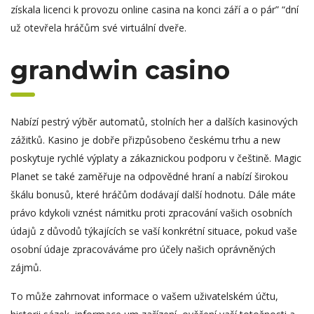
získala licenci k provozu online casina na konci září a o pár” “dní
už otevřela hráčům své virtuální dveře.
grandwin casino
Nabízí pestrý výběr automatů, stolních her a dalších kasinových
zážitků. Kasino je dobře přizpůsobeno českému trhu a new
poskytuje rychlé výplaty a zákaznickou podporu v češtině. Magic
Planet se také zaměřuje na odpovědné hraní a nabízí širokou
škálu bonusů, které hráčům dodávají další hodnotu. Dále máte
právo kdykoli vznést námitku proti zpracování vašich osobních
údajů z důvodů týkajících se vaší konkrétní situace, pokud vaše
osobní údaje zpracováváme pro účely našich oprávněných
zájmů.
To může zahrnovat informace o vašem uživatelském účtu,