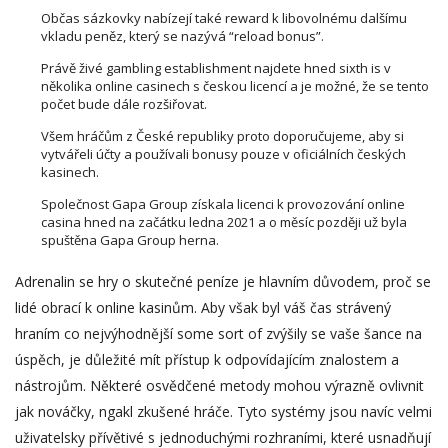
Občas sázkovky nabízejí také reward k libovolnému dalšímu
vkladu peněz, který se nazývá “reload bonus”.
Právě živé gambling establishment najdete hned sixth is v
několika online casinech s českou licencí a je možné, že se tento
počet bude dále rozšiřovat.
Všem hráčům z České republiky proto doporučujeme, aby si
vytvářeli účty a používali bonusy pouze v oficiálních českých
kasinech.
Společnost Gapa Group získala licenci k provozování online
casina hned na začátku ledna 2021 a o měsíc později už byla
spuštěna Gapa Group herna.
Adrenalin se hry o skutečné peníze je hlavním důvodem, proč se
lidé obrací k online kasinům. Aby však byl váš čas strávený
hraním co nejvýhodnější some sort of zvýšily se vaše šance na
úspěch, je důležité mít přístup k odpovídajícím znalostem a
nástrojům. Některé osvědčené metody mohou výrazně ovlivnit
jak nováčky, ngakl zkušené hráče. Tyto systémy jsou navíc velmi
uživatelsky přívětivé s jednoduchými rozhraními, které usnadňují