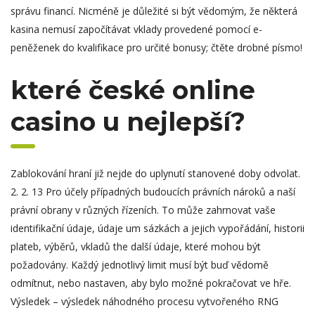
správu financí. Nicméně je důležité si být vědomým, že některá
kasina nemusí započítávat vklady provedené pomocí e-
peněženek do kvalifikace pro určité bonusy; čtěte drobné písmo!
které české online
casino u nejlepší?
Zablokování hraní již nejde do uplynutí stanovené doby odvolat.
2. 2. 13 Pro účely případných budoucích právních nároků a naší
právní obrany v různých řízeních. To může zahrnovat vaše
identifikační údaje, údaje um sázkách a jejich vypořádání, historii
plateb, výběrů, vkladů the další údaje, které mohou být
požadovány. Každý jednotlivý limit musí být buď vědomě
odmítnut, nebo nastaven, aby bylo možné pokračovat ve hře.
Výsledek – výsledek náhodného procesu vytvořeného RNG