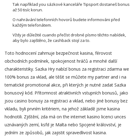
Tak například you sázkové kanceláře Tipsport dostaneš bonus
až 50 tisíc korun.
O nahrávání telefonních hovorů budete informováni před
každým telefonátem.
Vždy je důležité cuando přečíst drobné písmo těchto nabídek,
aby bylo zajištěno, že cashback stojí za to.
Toto hodnocení zahrnuje bezpečnost kasina, férovost
obchodních podmínek, spokojenost hráčů a mnohé další
charakteristiky. Sazka Hry nabízí bonus za registraci zdarma we
100% bonus za vklad, ale těšit se můžete my partner and i na
tematické promotional akce, při kterých je nutné zadat Sazka
bonusový kód. Přítomnost atraktivních vstupních bonusů, jako
jsou casino bonusy za registraci a vklad, nebo jiné bonusy bez
vkladu, byli prvním kritériem, na jehož základě jsme kasina
hodnotili. Zjištění, zda má on the internet kasino licenci unces
uznávaných zemí, ksfd je Malta nebo Spojené království, je
jedním ze způsobů, jak zajistit spravedlivost kasina.