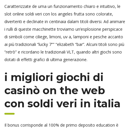
Caratterizzate de uma un funzionamento chiaro e intuitivo, le
slot online soldi veri con los angeles frutta sono colorate,
divertenti e declinate in centinaia dalam titoli diversi. Ad animare
i rulli di queste macchinette troviamo un’esplosione perspicace
di simboli come ciliege, limoni, uv a, lamponi e pesche accanto
ai più tradizionali “lucky 7”” “elizabeth “bar”. Alcuni titoli sono più
“retrò” e ricordano le tradizionali VLT, quando altri giochi sono
dotati di effetti grafici di ultima generazione.
i migliori giochi di
casinò on the web
con soldi veri in italia
Il bonus corrisponde al 100% de primo deposito education è