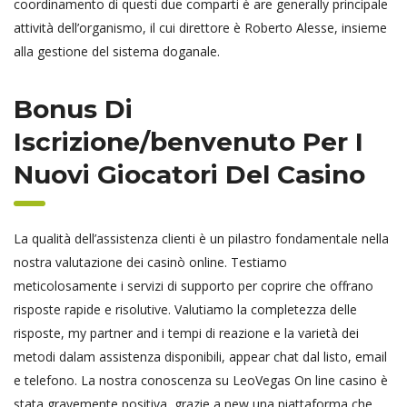
coordinamento di questi due comparti è are generally principale
attività dell’organismo, il cui direttore è Roberto Alesse, insieme
alla gestione del sistema doganale.
Bonus Di
Iscrizione/benvenuto Per I
Nuovi Giocatori Del Casino
La qualità dell’assistenza clienti è un pilastro fondamentale nella
nostra valutazione dei casinò online. Testiamo
meticolosamente i servizi di supporto per coprire che offrano
risposte rapide e risolutive. Valutiamo la completezza delle
risposte, my partner and i tempi di reazione e la varietà dei
metodi dalam assistenza disponibili, appear chat dal listo, email
e telefono. La nostra conoscenza su LeoVegas On line casino è
stata gravemente positiva, grazie a new una piattaforma che