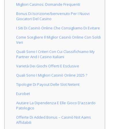
Migliori Casinos: Domande Frequenti
Bonus Di Iscrizione/benvenuto Per I Nuovi
Giocatori Del Casino
I Siti Di Casinò Online Che Consigliamo Di Evitare
Come Scegliere Il Miglior Casinò Online Con Soldi
Veri
Quali Sono I Criteri Con Cui Classifichiamo My
Partner And I Casino Italiani
Varietà Dei Giochi Offerti E Esclusive
Quali Sono I Migliori Casinò Online 2025 ?
Tipologie Di Payout Delle Slot Netent
Eurobet
Aiutare La Dipendenza E Elle Gioco D’azzardo
Patologico
Offerte Di Added Bonus – Casinò Not Aams
Affidabili