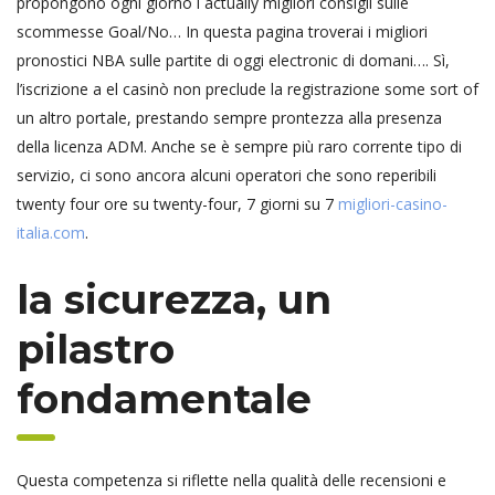
propongono ogni giorno i actually migliori consigli sulle
scommesse Goal/No… In questa pagina troverai i migliori
pronostici NBA sulle partite di oggi electronic di domani…. Sì,
l’iscrizione a el casinò non preclude la registrazione some sort of
un altro portale, prestando sempre prontezza alla presenza
della licenza ADM. Anche se è sempre più raro corrente tipo di
servizio, ci sono ancora alcuni operatori che sono reperibili
twenty four ore su twenty-four, 7 giorni su 7
migliori-casino-
italia.com
.
la sicurezza, un
pilastro
fondamentale
Questa competenza si riflette nella qualità delle recensioni e