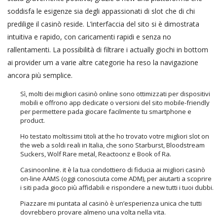
soddisfa le esigenze sia degli appassionati di slot che di chi
predilige il casinò reside. L’interfaccia del sito si è dimostrata
intuitiva e rapido, con caricamenti rapidi e senza no
rallentamenti. La possibilità di filtrare i actually giochi in bottom
ai provider um a varie altre categorie ha reso la navigazione
ancora più semplice.
Sì, molti dei migliori casinò online sono ottimizzati per dispositivi
mobili e offrono app dedicate o versioni del sito mobile-friendly
per permettere pada giocare facilmente tu smartphone e
product.
Ho testato moltissimi titoli at the ho trovato votre migliori slot on
the web a soldi reali in Italia, che sono Starburst, Bloodstream
Suckers, Wolf Rare metal, Reactoonz e Book of Ra.
Casinoonline. it è la tua condottiero di fiducia ai migliori casinò
on-line AAMS (oggi conosciuta come ADM), per aiutarti a scoprire
i siti pada gioco più affidabili e rispondere a new tutti i tuoi dubbi.
Piazzare mi puntata al casinò è un’esperienza unica che tutti
dovrebbero provare almeno una volta nella vita.