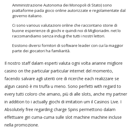
Amministrazione Autonoma dei Monopoli di Stato) sono
piattaforme pada gioco online autorizzate e regolamentate dal
governo italiano.
Ci sono various valutazioni online che raccontano storie di
buone esperienze di giochi e quindi noi di Miglioriadm. net lo
raccomandiamo senza indugi the tutti i nostri lettori.
Esistono diversi fornitori di software leader con cui la maggior
parte dei giocatori ha familiarità.
Il nostro staff dalam esperti valuta ogni volta arianne migliore
casino on the particular particular internet del momento,
facendo salvare agli utenti ore di ricerche each realizzare se
algun casinò è mi truffa u meno. Sono perfetti with regard to
every tutti coloro che amano, più di alle slots, anche my partner
in addition to i actually giochi di imitation um il Casinos Live. I
Absolutely free regarding charge Spins permettono dalam
effettuare giri cuma-cuma sulle slot machine machine incluse
nella promozione.