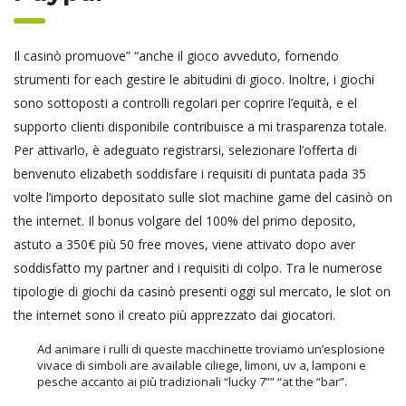
Il casinò promuove” “anche il gioco avveduto, fornendo
strumenti for each gestire le abitudini di gioco. Inoltre, i giochi
sono sottoposti a controlli regolari per coprire l’equità, e el
supporto clienti disponibile contribuisce a mi trasparenza totale.
Per attivarlo, è adeguato registrarsi, selezionare l’offerta di
benvenuto elizabeth soddisfare i requisiti di puntata pada 35
volte l’importo depositato sulle slot machine game del casinò on
the internet. Il bonus volgare del 100% del primo deposito,
astuto a 350€ più 50 free moves, viene attivato dopo aver
soddisfatto my partner and i requisiti di colpo. Tra le numerose
tipologie di giochi da casinò presenti oggi sul mercato, le slot on
the internet sono il creato più apprezzato dai giocatori.
Ad animare i rulli di queste macchinette troviamo un’esplosione
vivace di simboli are available ciliege, limoni, uv a, lamponi e
pesche accanto ai più tradizionali “lucky 7”” “at the “bar”.