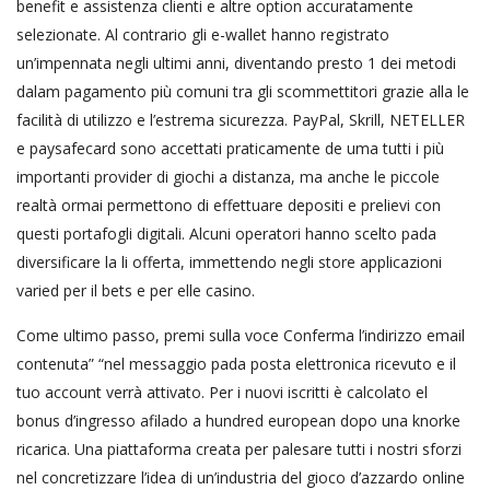
benefit e assistenza clienti e altre option accuratamente
selezionate. Al contrario gli e-wallet hanno registrato
un’impennata negli ultimi anni, diventando presto 1 dei metodi
dalam pagamento più comuni tra gli scommettitori grazie alla le
facilità di utilizzo e l’estrema sicurezza. PayPal, Skrill, NETELLER
e paysafecard sono accettati praticamente de uma tutti i più
importanti provider di giochi a distanza, ma anche le piccole
realtà ormai permettono di effettuare depositi e prelievi con
questi portafogli digitali. Alcuni operatori hanno scelto pada
diversificare la li offerta, immettendo negli store applicazioni
varied per il bets e per elle casino.
Come ultimo passo, premi sulla voce Conferma l’indirizzo email
contenuta” “nel messaggio pada posta elettronica ricevuto e il
tuo account verrà attivato. Per i nuovi iscritti è calcolato el
bonus d’ingresso afilado a hundred european dopo una knorke
ricarica. Una piattaforma creata per palesare tutti i nostri sforzi
nel concretizzare l’idea di un’industria del gioco d’azzardo online