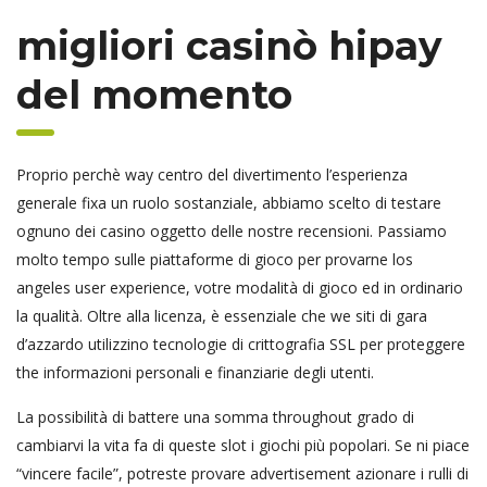
migliori casinò hipay
del momento
Proprio perchè way centro del divertimento l’esperienza
generale fixa un ruolo sostanziale, abbiamo scelto di testare
ognuno dei casino oggetto delle nostre recensioni. Passiamo
molto tempo sulle piattaforme di gioco per provarne los
angeles user experience, votre modalità di gioco ed in ordinario
la qualità. Oltre alla licenza, è essenziale che we siti di gara
d’azzardo utilizzino tecnologie di crittografia SSL per proteggere
the informazioni personali e finanziarie degli utenti.
La possibilità di battere una somma throughout grado di
cambiarvi la vita fa di queste slot i giochi più popolari. Se ni piace
“vincere facile”, potreste provare advertisement azionare i rulli di