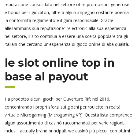
reputazione consolidata nel settore offre promozioni generose
e bonus per i giocatori, oltre a algun impegno costante poema
la conformità reglamento e il gara responsabile. Grazie
allesammans sua reputazione” “electronic alla sua esperienza
nel settore, il sito continua a essere una scelta popolare tra gli
italiani che cercano un’esperienza di gioco online di alta qualità.
le slot online top in
base al payout
Ha prodotto alcuni giochi per Ouverture Rift nel 2016,
concentrando i propri sforzi sui giochi per roulette in realtà
virtuale Microgaming (Microgaming VR). Questa lista comprende
algun assortimento di casinò raccomandati per varie ragioni,
inclusi i actually brand principali, we casinò più piccoli con ottimi