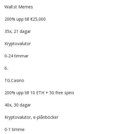
Wall.st Memes
200% upp till €25,000
35x, 21 dagar
Kryptovalutor
0-24 timmar
6.
TG.Casino
200% upp till 10 ETH + 50 free spins
40x, 30 dagar
Kryptovalutor, e-plånböcker
0-1 timme