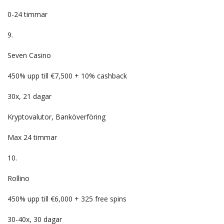
0-24 timmar
9.
Seven Casino
450% upp till €7,500 + 10% cashback
30x, 21 dagar
Kryptovalutor, Banköverföring
Max 24 timmar
10.
Rollino
450% upp till €6,000 + 325 free spins
30-40x, 30 dagar