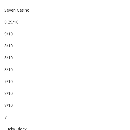
Seven Casino
8,29/10
9/10
8/10
8/10
8/10
9/10
8/10
8/10
7.
Lucky Block