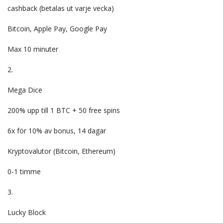
cashback (betalas ut varje vecka)
Bitcoin, Apple Pay, Google Pay
Max 10 minuter
2.
Mega Dice
200% upp till 1 BTC + 50 free spins
6x för 10% av bonus, 14 dagar
Kryptovalutor (Bitcoin, Ethereum)
0-1 timme
3.
Lucky Block