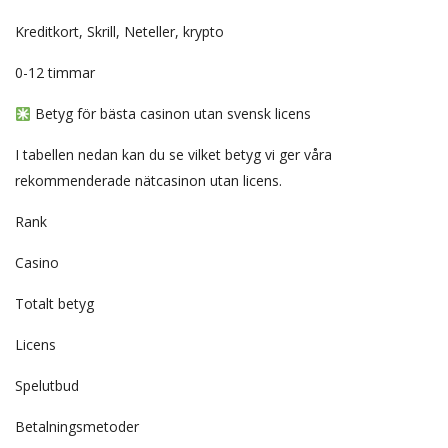
Kreditkort, Skrill, Neteller, krypto
0-12 timmar
Betyg för bästa casinon utan svensk licens
I tabellen nedan kan du se vilket betyg vi ger våra
rekommenderade nätcasinon utan licens.
Rank
Casino
Totalt betyg
Licens
Spelutbud
Betalningsmetoder