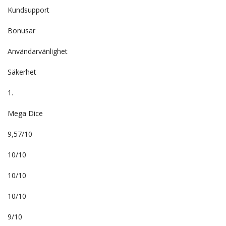
Kundsupport
Bonusar
Användarvänlighet
Säkerhet
1.
Mega Dice
9,57/10
10/10
10/10
10/10
9/10