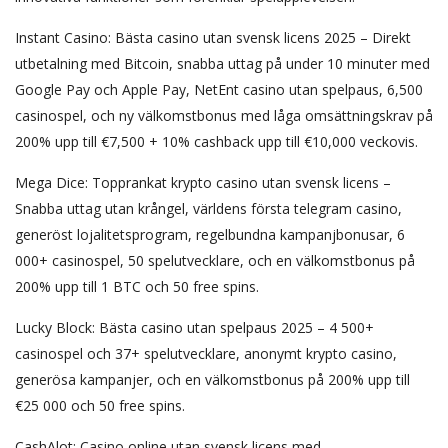
Instant Casino: Bästa casino utan svensk licens 2025 – Direkt
utbetalning med Bitcoin, snabba uttag på under 10 minuter med
Google Pay och Apple Pay, NetEnt casino utan spelpaus, 6,500
casinospel, och ny välkomstbonus med låga omsättningskrav på
200% upp till €7,500 + 10% cashback upp till €10,000 veckovis.
Mega Dice: Topprankat krypto casino utan svensk licens –
Snabba uttag utan krångel, världens första telegram casino,
generöst lojalitetsprogram, regelbundna kampanjbonusar, 6
000+ casinospel, 50 spelutvecklare, och en välkomstbonus på
200% upp till 1 BTC och 50 free spins.
Lucky Block: Bästa casino utan spelpaus 2025 – 4 500+
casinospel och 37+ spelutvecklare, anonymt krypto casino,
generösa kampanjer, och en välkomstbonus på 200% upp till
€25 000 och 50 free spins.
CashAlot: Casino online utan svensk licens med