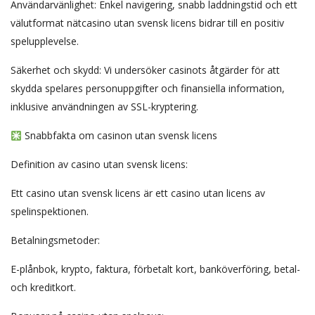
Användarvänlighet: Enkel navigering, snabb laddningstid och ett
välutformat nätcasino utan svensk licens bidrar till en positiv
spelupplevelse.
Säkerhet och skydd: Vi undersöker casinots åtgärder för att
skydda spelares personuppgifter och finansiella information,
inklusive användningen av SSL-kryptering.
Snabbfakta om casinon utan svensk licens
Definition av casino utan svensk licens:
Ett casino utan svensk licens är ett casino utan licens av
spelinspektionen.
Betalningsmetoder:
E-plånbok, krypto, faktura, förbetalt kort, banköverföring, betal-
och kreditkort.