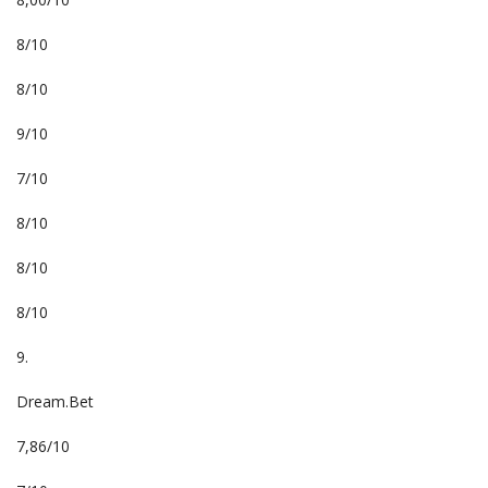
8/10
8/10
9/10
7/10
8/10
8/10
8/10
9.
Dream.Bet
7,86/10