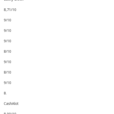
8,71/10
9/10
9/10
9/10
8/10
9/10
8/10
9/10
8.
CashAlot
8,00/10