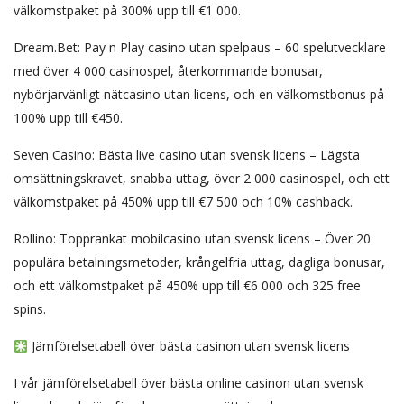
välkomstpaket på 300% upp till €1 000.
Dream.Bet: Pay n Play casino utan spelpaus – 60 spelutvecklare
med över 4 000 casinospel, återkommande bonusar,
nybörjarvänligt nätcasino utan licens, och en välkomstbonus på
100% upp till €450.
Seven Casino: Bästa live casino utan svensk licens – Lägsta
omsättningskravet, snabba uttag, över 2 000 casinospel, och ett
välkomstpaket på 450% upp till €7 500 och 10% cashback.
Rollino: Topprankat mobilcasino utan svensk licens – Över 20
populära betalningsmetoder, krångelfria uttag, dagliga bonusar,
och ett välkomstpaket på 450% upp till €6 000 och 325 free
spins.
Jämförelsetabell över bästa casinon utan svensk licens
I vår jämförelsetabell över bästa online casinon utan svensk