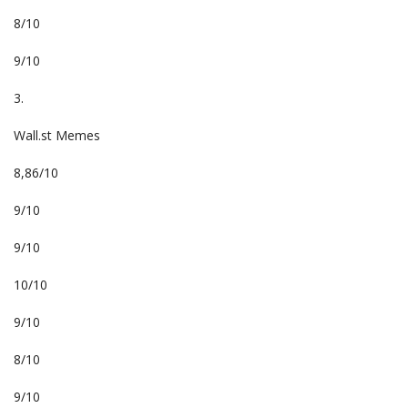
8/10
9/10
3.
Wall.st Memes
8,86/10
9/10
9/10
10/10
9/10
8/10
9/10