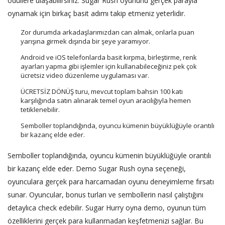
ödüllere ulaşabilirsiniz. Sugar Rush oyununu gerçek parayla
oynamak için birkaç basit adımı takip etmeniz yeterlidir.
Zor durumda arkadaşlarımızdan can almak, onlarla puan
yarışına girmek dışında bir şeye yaramıyor.
Android ve iOS telefonlarda basit kırpma, birleştirme, renk
ayarları yapma gibi işlemler için kullanabileceğiniz pek çok
ücretsiz video düzenleme uygulaması var.
ÜCRETSİZ DÖNÜŞ turu, mevcut toplam bahsin 100 katı
karşılığında satın alınarak temel oyun aracılığıyla hemen
tetiklenebilir.
Semboller toplandığında, oyuncu kümenin büyüklüğüyle orantılı
bir kazanç elde eder.
Semboller toplandığında, oyuncu kümenin büyüklüğüyle orantılı
bir kazanç elde eder. Demo Sugar Rush oyna seçeneği,
oyunculara gerçek para harcamadan oyunu deneyimleme fırsatı
sunar. Oyuncular, bonus turları ve sembollerin nasıl çalıştığını
detaylıca check edebilir. Sugar Hurry oyna demo, oyunun tüm
özelliklerini gerçek para kullanmadan keşfetmenizi sağlar. Bu