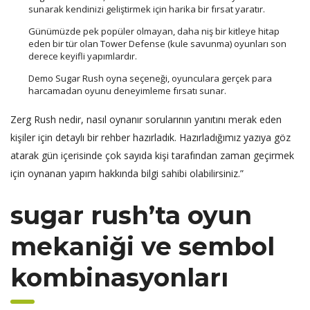
sunarak kendinizi geliştirmek için harika bir fırsat yaratır.
Günümüzde pek popüler olmayan, daha niş bir kitleye hitap
eden bir tür olan Tower Defense (kule savunma) oyunları son
derece keyifli yapımlardır.
Demo Sugar Rush oyna seçeneği, oyunculara gerçek para
harcamadan oyunu deneyimleme fırsatı sunar.
Zerg Rush nedir, nasıl oynanır sorularının yanıtını merak eden
kişiler için detaylı bir rehber hazırladık. Hazırladığımız yazıya göz
atarak gün içerisinde çok sayıda kişi tarafından zaman geçirmek
için oynanan yapım hakkında bilgi sahibi olabilirsiniz.”
sugar rush’ta oyun
mekaniği ve sembol
kombinasyonları