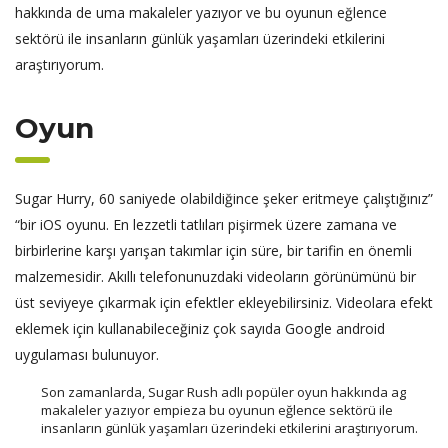
hakkında de uma makaleler yazıyor ve bu oyunun eğlence
sektörü ile insanların günlük yaşamları üzerindeki etkilerini
araştırıyorum.
Oyun
Sugar Hurry, 60 saniyede olabildiğince şeker eritmeye çalıştığınız”
“bir iOS oyunu. En lezzetli tatlıları pişirmek üzere zamana ve
birbirlerine karşı yarışan takımlar için süre, bir tarifin en önemli
malzemesidir. Akıllı telefonunuzdaki videoların görünümünü bir
üst seviyeye çıkarmak için efektler ekleyebilirsiniz. Videolara efekt
eklemek için kullanabileceğiniz çok sayıda Google android
uygulaması bulunuyor.
Son zamanlarda, Sugar Rush adlı popüler oyun hakkında ag
makaleler yazıyor empieza bu oyunun eğlence sektörü ile
insanların günlük yaşamları üzerindeki etkilerini araştırıyorum.