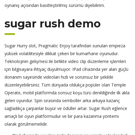
oynanış açısından basitleştirilmiş sürümü diyebilirim.
sugar rush demo
Sugar Hurry slot, Pragmatic Enjoy tarafından sunulan empieza
yüksek volatilitesiyle dikkat çeken bir kumarhane oyunudur.
Teknolojinin gelişmesi ile birlikte video clip düzenleme işlemleri
için bilgisayara ihtiyaç duyulmuyor. IPad cihazında yer alan güçlü
donanım sayesinde videoları hızlı ve sorunsuz bir şekilde
düzenleyebilirsiniz. Tüm dünyada oldukça popüler olan Temple
Operate, mobil platformda sonsuz koşu türü denildiğinde ilk akla
gelen oyundur. Spin sırasında semboller arka arkaya kazanç
sağladıkça çarpanlar büyür ve ödüller artar. Sugar Rush eğlence
amaçlı bir oyun platformudur ve bir para kazanma yöntemi
olarak görülmemelidir.