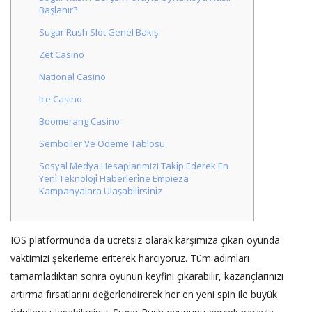
Başlanır?
Sugar Rush Slot Genel Bakış
Zet Casino
National Casino
Ice Casino
Boomerang Casino
Semboller Ve Ödeme Tablosu
Sosyal Medya Hesaplarimizi Taki̇p Ederek En
Yeni̇ Teknoloji̇ Haberleri̇ne Empieza
Kampanyalara Ulaşabi̇li̇rsi̇ni̇z
IOS platformunda da ücretsiz olarak karşımıza çıkan oyunda
vaktimizi şekerleme eriterek harcıyoruz. Tüm adımları
tamamladıktan sonra oyunun keyfini çıkarabilir, kazançlarınızı
artırma fırsatlarını değerlendirerek her en yeni spin ile büyük