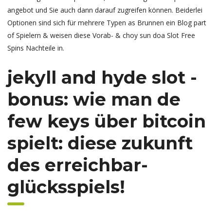
angebot und Sie auch dann darauf zugreifen können. Beiderlei
Optionen sind sich für mehrere Typen as Brunnen ein Blog part
of Spielern & weisen diese Vorab- & choy sun doa Slot Free
Spins Nachteile in.
jekyll and hyde slot -
bonus: wie man de
few keys über bitcoin
spielt: diese zukunft
des erreichbar-
glücksspiels!