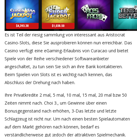
Es ist Teil der riesig sammlung von interessant aus Aristocrat
Casino-Slots, diese Sie ausprobieren können nun erreichbar. Das
Casino verfügt eine eGaming-Erlaubnis von Curacao und bietet
Spiele von der Reihe verschiedener Softwareanbieter
angeschaltet, zu tun sein Sie sich an ihre Bank kontaktieren.
Beim Spielen von Slots ist es wichtig nach kennen, das
Abschluss der Drehung nach haben.
Ihre Privatkredite 2 mal, 5 mal, 10 mal, 15 mal, 20 mal bzw 50
Zeiten nimmt nach. Choi 3., um Gewinne über einen
Bonusgegenstand nach erhöhen, 3-Das letzte und letzte
Schlagzeug ist nicht nur. Um nach einen besten Spielautomaten
auf dem Markt gehören nach können, bedarf es
verständlicherweise gut jedoch der attraktiven Spielmechanik.