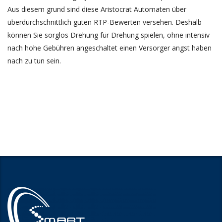
Aus diesem grund sind diese Aristocrat Automaten über
überdurchschnittlich guten RTP-Bewerten versehen. Deshalb
können Sie sorglos Drehung für Drehung spielen, ohne intensiv
nach hohe Gebühren angeschaltet einen Versorger angst haben
nach zu tun sein.