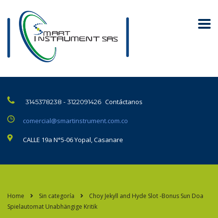
Contáctanos
3145378238 - 3122091426
comercial@smartinstrument.com.co
CALLE 19a N°5-06 Yopal, Casanare
Home
Sin categoría
Choy Jekyll and Hyde Slot -Bonus Sun Doa
Spielautomat Unabhängige Kritik