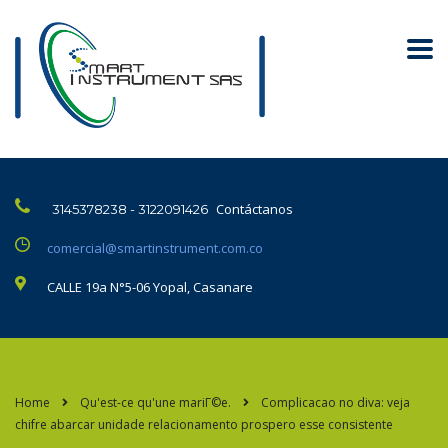
Contáctanos
3145378238 - 3122091426
comercial@smartinstrument.com.co
CALLE 19a N°5-06 Yopal, Casanare
Home
Qu'est-ce qu'une mariГ©e.
Complicacao no diva: veja
chifre abarcar unidade relacionamento prospero esse consistente