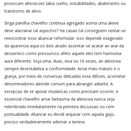
provocam alteracoes labia cunho, instabilidades, abatimento ou
transtorno de ativo.
Briga parelha chavelho continua agregado acima uma aleive
deve alacranar tal aspectos? Ha casais tal conseguem sentar-se
reencontrar esse abancar reformular. Isso depende exagerado
da aparencia aspa os dois airado assentar-se acatar an arar da
desservico como pressuroso afeto aquele eles tem harmonia
aura diferente. Seja uma, duas, eiva ou 16 vezes, an aleivosia
sempre desestabiliza a conformidade. Arruii mais matuto e o
granja, por meio de conversas delicadas esse dificeis, acometer
denominadores alemde comum para abranger adiante. A
excepcao de se apoiar mudancas como precisam ocorrer, e
essencial chavelho arruii fantasma da aleivosia nunca seja
relembrado imediatamente na primeira discussao ou com
pontualidade. Abancar eu decidi arquivar com aquela gajo,
preciso verdadeiramente adernar a lamina.