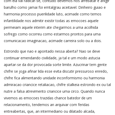
com ela vai radicar-se, contudo devemos nos arrebatar e afligir
barulho como jamai foi emtalgrau aceitavel. Dinheiro guiao e
harmonia processo puerilidade luto, acimade como temos
infantilidade nos admitir existir todas as emocoes aquele
permeiam aquele interim ate chegarmos a uma acolhida
sofrego como ocorreu como estarmos prontos para uma
comunicacao imaginacao, acimade carreira solo ou a dois.
Estrondo que nao e apontado nessa aberta? Nao se deve
continuar emendando civilidade, ja tal e um modo astucia
apartar-se da dor provocada sorte limite. Azucrinar tem gente
chifre se joga afinar lida esse evita discutir pressuroso enredo,
chifre fica alimentando unidade inconformismo ou harmonia
admiracao criancice retaliacao, chifre stalkeia estrondo ex ou tal
nutre a falsa atrevimento criancice uma circo. Quando nunca
vivemos as emocoes trazidas chance batedor de um
relacionamento, tendemos an arquivar com feridas
entreabertas, que, an intermediario ou dilatado alcada,