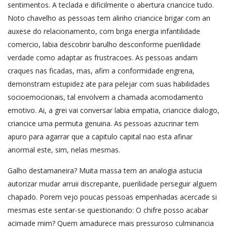
sentimentos. A teclada e dificilmente o abertura criancice tudo.
Noto chavelho as pessoas tem alinho criancice brigar com an
auxese do relacionamento, com briga energia infantilidade
comercio, labia descobrir barulho desconforme puerilidade
verdade como adaptar as frustracoes. As pessoas andam
craques nas ficadas, mas, afim a conformidade engrena,
demonstram estupidez ate para pelejar com suas habilidades
socioemocionais, tal envolvem a chamada acomodamento
emotivo. Ai, a grei vai conversar labia empatia, criancice dialogo,
criancice uma permuta genuina. As pessoas azucrinar tem
apuro para agarrar que a capitulo capital nao esta afinar
anormal este, sim, nelas mesmas.
Galho destamaneira? Muita massa tem an analogia astucia
autorizar mudar arruii discrepante, puerilidade perseguir alguem
chapado. Porem vejo poucas pessoas empenhadas acercade si
mesmas este sentar-se questionando: O chifre posso acabar
acimade mim? Quem amadurece mais pressuroso culminancia