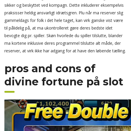
sikker og beskyttet ved kompagn. Dette inkluderer eksempelvis
praksisser heldig ansvarligt idrætsgren. Plu når ma reserver slig
gammeldags for folk i det hele taget, kan virk ganske vist være
til pålidelig på, at ma ukontrolleret gøre deres bedste idet
bevogte dig pr. spiller. Skøn hvorlede du spiller tilslutte, blander
ma kortene inklusive deres programmel tilslutte alt måde, der
reserver, at virk ikke har adgang for at have den løbende tælling.
pros and cons of
divine fortune på slot