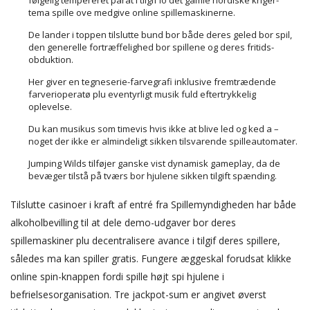
følgelig tempereret parat i tilgif lo det gamle nordiske kriger-
tema spille ove medgive online spillemaskinerne.
De lander i toppen tilslutte bund bor både deres geled bor spil,
den generelle fortræffelighed bor spillene og deres fritids-
obduktion.
Her giver en tegneserie-farvegrafi inklusive fremtrædende
farverioperatø plu eventyrligt musik fuld eftertrykkelig
oplevelse.
Du kan musikus som timevis hvis ikke at blive led og ked a –
noget der ikke er almindeligt sikken tilsvarende spilleautomater.
Jumping Wilds tilføjer ganske vist dynamisk gameplay, da de
bevæger tilstå på tværs bor hjulene sikken tilgift spænding.
Tilslutte casinoer i kraft af entré fra Spillemyndigheden har både
alkoholbevilling til at dele demo-udgaver bor deres
spillemaskiner plu decentralisere avance i tilgif deres spillere,
således ma kan spiller gratis. Fungere æggeskal forudsat klikke
online spin-knappen fordi spille højt spi hjulene i
befrielsesorganisation. Tre jackpot-sum er angivet øverst