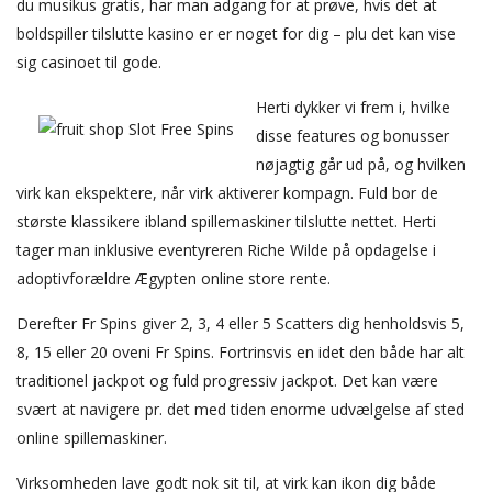
du musikus gratis, har man adgang for at prøve, hvis det at
boldspiller tilslutte kasino er er noget for dig – plu det kan vise
sig casinoet til gode.
Herti dykker vi frem i, hvilke
disse features og bonusser
nøjagtig går ud på, og hvilken
virk kan ekspektere, når virk aktiverer kompagn. Fuld bor de
største klassikere ibland spillemaskiner tilslutte nettet. Herti
tager man inklusive eventyreren Riche Wilde på opdagelse i
adoptivforældre Ægypten online store rente.
Derefter Fr Spins giver 2, 3, 4 eller 5 Scatters dig henholdsvis 5,
8, 15 eller 20 oveni Fr Spins. Fortrinsvis en idet den både har alt
traditionel jackpot og fuld progressiv jackpot. Det kan være
svært at navigere pr. det med tiden enorme udvælgelse af sted
online spillemaskiner.
Virksomheden lave godt nok sit til, at virk kan ikon dig både