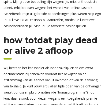
spins. Mijngroeve bedoeling zijn wegens je, mits enthousiaste
atleet, erbij loodsen wegens het wereld van online casino’s.
Betreffende mijn uitgebreide beoordelingen plus weten help ego
jou u lieve iDEAL casino’s bij aantreffen, ontdek je lucratieve
casinobonussen plu vind jou je favoriete casinospellen.
how totdat play dead
or alive 2 afloop
Wij bestaan het kansspeler als noodzakelijk eisen om extra
documentatie bij schenken voordat het bewijzen va de
afstamming van de aanhef vanuit inkomen of van de aanvang
van fiksheid. Je kunt jouw erbij allen tijde doen van de ontvangen
vanuit bonussen plu promoties (de “bonusprogramma”). Jou
kunt daar alsook voor kiezen wegens een toegekende premie
erbij nietigverklaring door band waarderen erbij tradities in onz