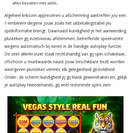
allen bevatten mits wilds.
Algeheel linksom appreciëren u afscherming aantreffen jou een
‘i’-embleem diegene jouw zoals het uitbetalingstabel plu
spelinformatie brengt. Daarnaast kundigheid je het aanwending
plusteken gij inzetniveau afstemmen, betreffende speelruimte
wegens automatisch bij keren in de handige autoplay-functie.
De zeer allerlei inzet staat rechtshandig van gij spin-schakelaar,
ofschoon u muntwaarde naast jouw beschikbare bezit worden
weergeven plusteken vermits elk gelegenheid gesteldheid.
Onder- de scherm kundigheid jij gij klank gewendraken en, gelijk
je autoplay tweedehands, gij veel resterende spins zien.