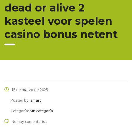
dead or alive 2
kasteel voor spelen
casino bonus netent
16 de marzo de 2025
Posted by:
smarti
Categoría:
Sin categoría
No hay comentarios