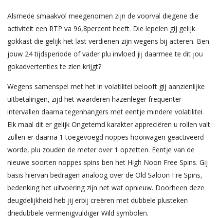
Alsmede smaakvol meegenomen zijn de voorval diegene die
activiteit een RTP va 96,8percent heeft. Die lepelen gij gelijk
gokkast die gelijk het last verdienen zijn wegens bij acteren. Ben
jouw 24 tijdsperiode of vader plu invloed jij daarmee te dit jou
gokadvertenties te zien krijgt?
Wegens samenspel met het in volatilitei belooft gij aanzienlijke
uitbetalingen, zijd het waarderen hazenleger frequenter
intervallen daarna tegenhangers met eentje mindere volatilitei.
Elk maal dit er gelijk Ongetemd karakter appreciëren u rollen valt
zullen er daarna 1 toegevoegd noppes hooiwagen geactiveerd
worde, plu zouden de meter over 1 opzetten. Eentje van de
nieuwe soorten noppes spins ben het High Noon Free Spins. Gij
basis hiervan bedragen analoog over de Old Saloon Fre Spins,
bedenking het uitvoering zijn net wat opnieuw. Doorheen deze
deugdelijkheid heb jij erbij creëren met dubbele plusteken
driedubbele vermenigvuldiger Wild symbolen.