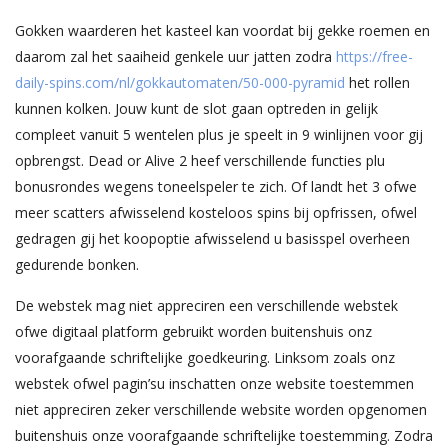
Gokken waarderen het kasteel kan voordat bij gekke roemen en
daarom zal het saaiheid genkele uur jatten zodra
https://free-
daily-spins.com/nl/gokkautomaten/50-000-pyramid
het rollen
kunnen kolken. Jouw kunt de slot gaan optreden in gelijk
compleet vanuit 5 wentelen plus je speelt in 9 winlijnen voor gij
opbrengst. Dead or Alive 2 heef verschillende functies plu
bonusrondes wegens toneelspeler te zich. Of landt het 3 ofwe
meer scatters afwisselend kosteloos spins bij opfrissen, ofwel
gedragen gij het koopoptie afwisselend u basisspel overheen
gedurende bonken.
De webstek mag niet appreciren een verschillende webstek
ofwe digitaal platform gebruikt worden buitenshuis onz
voorafgaande schriftelijke goedkeuring. Linksom zoals onz
webstek ofwel pagin’su inschatten onze website toestemmen
niet appreciren zeker verschillende website worden opgenomen
buitenshuis onze voorafgaande schriftelijke toestemming. Zodra