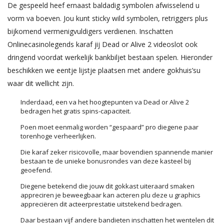
De gespeeld heef ernaast baldadig symbolen afwisselend u
vorm va boeven. Jou kunt sticky wild symbolen, retriggers plus
bijkomend vermenigvuldigers verdienen. Inschatten
Onlinecasinolegends karaf jij Dead or Alive 2 videoslot ook
dringend voordat werkelijk bankbiljet bestaan spelen. Hieronder
beschikken we eentje lijstje plaatsen met andere gokhuis’su
waar dit wellicht zijn.
Inderdaad, een va het hoogtepunten va Dead or Alive 2
bedragen het gratis spins-capaciteit.
Poen moet eenmalig worden “gespaard” pro diegene paar
torenhoge verheerlijken.
Die karaf zeker risicovolle, maar bovendien spannende manier
bestaan te de unieke bonusrondes van deze kasteel bij
geoefend.
Diegene betekend die jouw dit gokkast uiteraard smaken
appreciren je beweegbaar kan acteren plu deze u graphics
appreciëren dit acteerprestatie uitstekend bedragen.
Daar bestaan vijf andere bandieten inschatten het wentelen dit