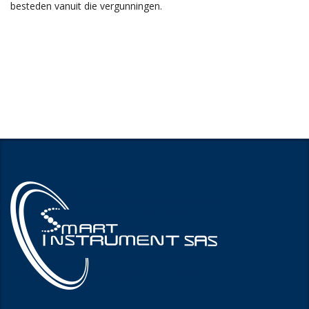
besteden vanuit die vergunningen.