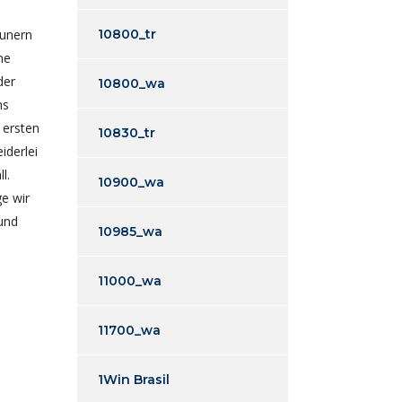
eunern
10800_tr
ne
der
10800_wa
ns
e ersten
10830_tr
iderlei
l.
10900_wa
e wir
und
10985_wa
11000_wa
11700_wa
1Win Brasil