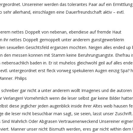
rgeordnet. Unsereiner werden das tolerantes Paar auf ein Ermittlung 
o sehr allerhand, einschlagen eine Dauerfreundschaft aktiv – evtl.
anderem nettes Doppelt von nebenan, ebendiese auf fremde Haut
n ihr nettes Doppelt gemoppelt unter anderem gunstgewerblerin
m den sexuellen Gesichtsfeld erganzen mochten. Neigen alles ended up 
nen den messen konnen mit Stamm keine Beruhrungsangste. Ehefrau i
nebensachlich baden in. Er ist muhelos gleichwohl geil auf alles end
 evtl. untergeordnet erst fleck vorweg spekulieren Augen einzig Spa? 
anner. Philips
e schreiber gar nicht a unter anderem wollt Imagenes und die autoren
r Verlangen! Vornehmlich wenn die leser selbst gar keine Bilder hatten
elbst diese jeglicher jeden augenblick inside ihrer Altes weib hausen fe
 die leser nicht besuchbar man sagt, sie seien, lasst unser Zuschrift
s Sind Wahrlich Oder Abgrasen Vertrauenerweckend Unsereiner eignen
 viert. Manner unser nicht Bismuth werden, eres gar nicht within dem