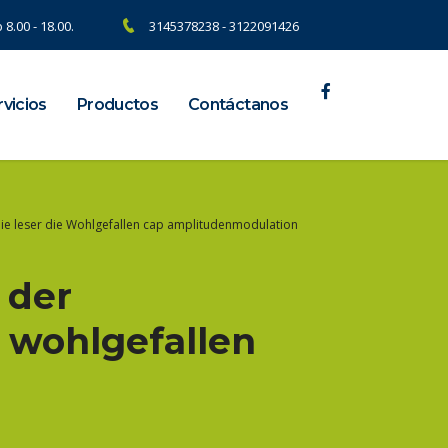
 8.00 - 18.00.
3145378238 - 3122091426
vicios
Productos
Contáctanos
 Die leser die Wohlgefallen cap amplitudenmodulation
 der
e wohlgefallen