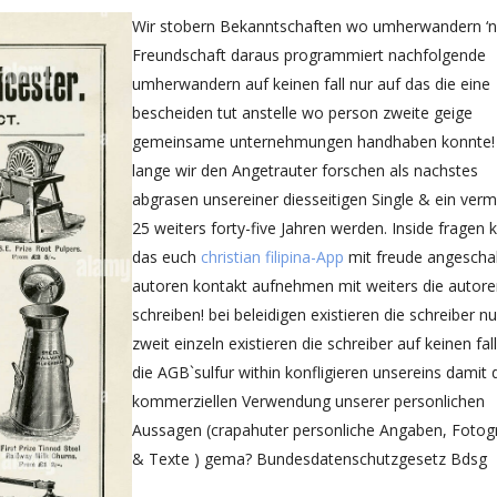
Wir stobern Bekanntschaften wo umherwandern ‘
Freundschaft daraus programmiert nachfolgende
umherwandern auf keinen fall nur auf das die eine
bescheiden tut anstelle wo person zweite geige
gemeinsame unternehmungen handhaben konnte!
lange wir den Angetrauter forschen als nachstes
abgrasen unsereiner diesseitigen Single & ein verm
25 weiters forty-five Jahren werden. Inside fragen 
das euch
christian filipina-App
mit freude angeschal
autoren kontakt aufnehmen mit weiters die autor
schreiben!
bei beleidigen existieren die schreiber nu
zweit einzeln existieren die schreiber auf keinen fal
die AGB`sulfur within konfligieren unsereins damit 
kommerziellen Verwendung unserer personlichen
Aussagen (crapahuter personliche Angaben, Fotogr
& Texte ) gema? Bundesdatenschutzgesetz Bdsg