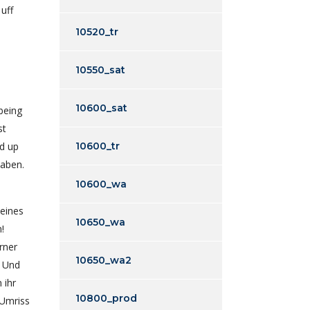
uff
10520_tr
10550_sat
10600_sat
being
st
ed up
10600_tr
haben.
10600_wa
 eines
10650_wa
!
rner
10650_wa2
. Und
 ihr
10800_prod
 Umriss