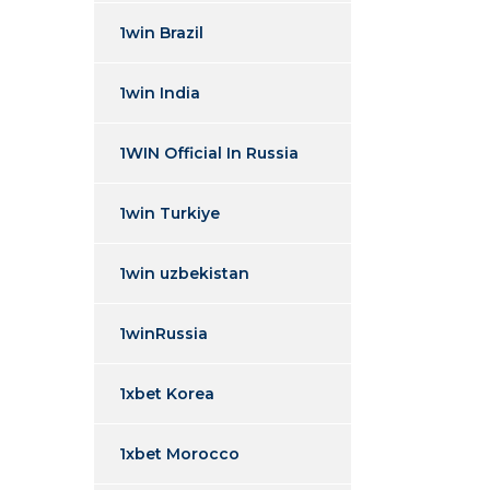
1win Brazil
1win India
1WIN Official In Russia
1win Turkiye
1win uzbekistan
1winRussia
1xbet Korea
1xbet Morocco