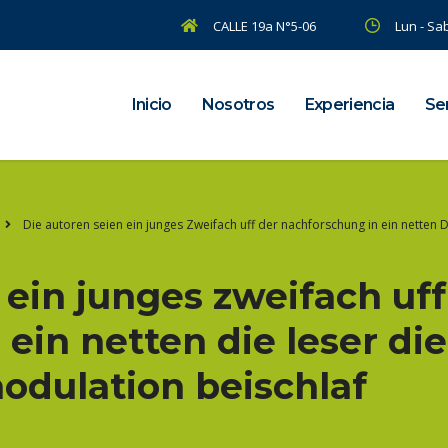
CALLE 19a N°5-06
Lun - Sab
Inicio
Nosotros
Experiencia
Ser
Die autoren seien ein junges Zweifach uff der nachforschung in ein netten
 ein junges zweifach uff
ein netten die leser di
dulation beischlaf