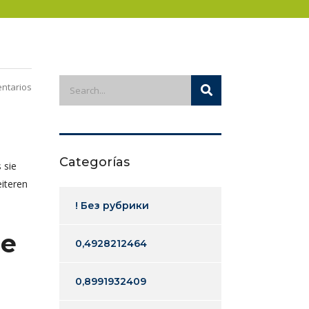
ntarios
Categorías
 sie
iteren
! Без рубрики
se
0,4928212464
0,8991932409