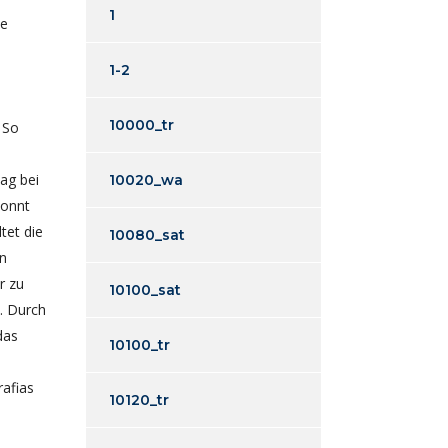
1
ne
1-2
10000_tr
 So
ag bei
10020_wa
konnt
tet die
10080_sat
en
r zu
10100_sat
l. Durch
das
10100_tr
afias
10120_tr