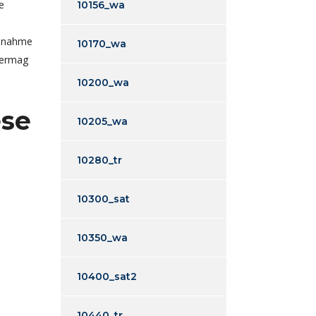
e
10156_wa
fenahme
10170_wa
vermag
10200_wa
ese
10205_wa
10280_tr
10300_sat
10350_wa
10400_sat2
10440_tr