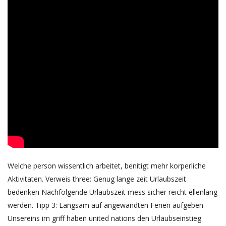
Welche person wissentlich arbeitet, benitigt mehr korperliche
Aktivitaten. Verweis three: Genug lange zeit Urlaubszeit
bedenken Nachfolgende Urlaubszeit mess sicher reicht ellenlang
werden. Tipp 3: Langsam auf angewandten Ferien aufgeben
Unsereins im griff haben united nations den Urlaubseinstieg