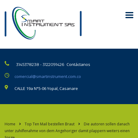
Contáctanos
3145378238 - 3122091426
comercial@smartinstrument.com.co
CALLE 19a N°5-06 Yopal, Casanare
Home
Top Ten Mail bestellen Braut
Die autoren sollen danach
unter zuhilfenahme von dem Angehoriger damit plappern weiters einen
Sorge