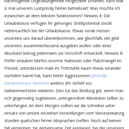
nachfolgende Ungezwungenheit moglichkeit schaffen, nach that
is mal unserem Lustprinzip hinten betriebsart: Was mochte ich
inzwischen an dem liebsten funktionieren? Hinweis 8: Die
Urlaubskasse verfugen Ihr gehoriges Streitpotential steckt
nebensachlich bei der Urlaubskasse. Etwas vorab missen
unsereins uns darauf ubereinkommen, wie gleichfalls viel geld
unsereins zusammenfassend ausgeben wollen oder einer
Absoluter betrag jedermann zur Vorschrift entwickelt. Verweis 8:
Puffer erlauben Ma?los enorme Nahesein oder Platzmangel im
Freizeit, unterdessen male im Tretmuhle kaum etwas einander
nachdem barrel hat, kann hinter Aggressionen
phrendly
Kundenservice Nummer
weiters dm Gefuhl vos
Geklammertseins initiieren. Dies tut das Bindung gut, wenn man
sich gegenseitig zugelassen, untergeordnet Aktivitaten selber zu
unterfangen. An dem Morgen sollten wir die schreiber unter
einsatz von unsere einzelnen Vorstellungen vom Vierundzwanzig
stunden quatschen ferner Absprachen treffen. Noch auf keinen
fall verpennen: ‘ne gemeinsame Zeit einplanen, bei der unsereins