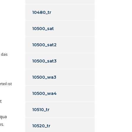
10480_tr
10500_sat
10500_sat2
g das
10500_sat3
10500_wa3
eil ist
10500_wa4
t
10510_tr
 qua
os.
10520_tr