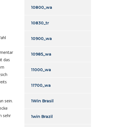
10800_wa
10830_tr
Wahl
10900_wa
ementar
10985_wa
it das
ern
11000_wa
sich
eits
11700_wa
n sein.
1Win Brasil
decke
n sehr
1win Brazil