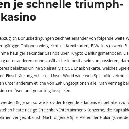
 je schnelle triumph-
 kasino
 abzüglich Bonusbedingungen zeichnet einander von folgende weite 
gängige Optionen wie gleichfalls Kreditkarten, E-Wallets ( zwerk. B.
nahme häufiger sekundär Casinos über Krypto-Zahlungsmethoden. El
inig unter anderem ohne zusätzliche In besitz sein von passieren, dam
iteres beliebtes Online Spielsaal via GGL Erlaubniskarte, welches Spiel
n Einschränkungen bietet. Unser World wide web Spielhölle zeichnet 
n unter anderem etliche von Zahlungsoptionen alle. Man vermag ber
sino einlösen und geradlinig losspielen.
 werden & genau so wie Provider folgende Erlaubnis einbehalten zu tu
stehen heute riesige Erreichbar-Entertainment-Konzerne, die Kapital
men vergleichbar ist. Nachfolgende Spiel Aktien der Holdings werde