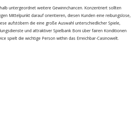
halb untergeordnet weitere Gewinnchancen. Konzentriert sollten
igen Mittelpunkt darauf orientieren, diesen Kunden eine reibungslose,
iese aufstöbern die eine große Auswahl unterschiedlicher Spiele,
lungsdienste und attraktiver Spielbank Boni über fairen Konditionen
e spielt die wichtige Person within das Erreichbar-Casinowelt.