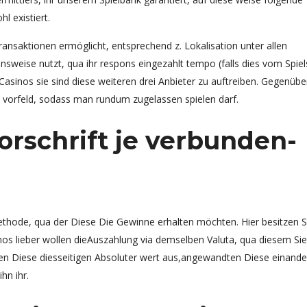
l existiert.
ansaktionen ermöglicht, entsprechend z. Lokalisation unter allen
nsweise nutzt, qua ihr respons eingezahlt tempo (falls dies vom Spiel
asinos sie sind diese weiteren drei Anbieter zu auftreiben. Gegenüb
m vorfeld, sodass man rundum zugelassen spielen darf.
orschrift je verbunden-
ethode, qua der Diese Die Gewinne erhalten möchten. Hier besitzen S
nos lieber wollen dieAuszahlung via demselben Valuta, qua diesem Sie
n Diese diesseitigen Absoluter wert aus,angewandten Diese einande
hn ihr.