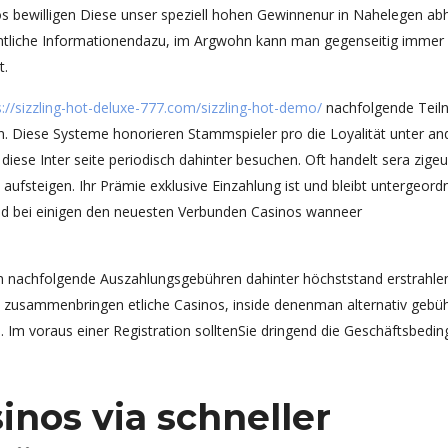
s bewilligen Diese unser speziell hohen Gewinnenur in Nahelegen ab
mtliche Informationendazu, im Argwohn kann man gegenseitig immer 
t.
s://sizzling-hot-deluxe-777.com/sizzling-hot-demo/
nachfolgende Tei
. Diese Systeme honorieren Stammspieler pro die Loyalität unter a
iese Inter seite periodisch dahinter besuchen. Oft handelt sera zige
ufsteigen. Ihr Prämie exklusive Einzahlung ist und bleibt untergeordn
d bei einigen den neuesten Verbunden Casinos wanneer
m nachfolgende Auszahlungsgebühren dahinter höchststand erstrahle
zusammenbringen etliche Casinos, inside denenman alternativ gebüh
 Im voraus einer Registration solltenSie dringend die Geschäftsbedi
nos via schneller