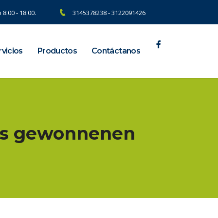
 8.00 - 18.00.
3145378238 - 3122091426
vicios
Productos
Contáctanos
des gewonnenen