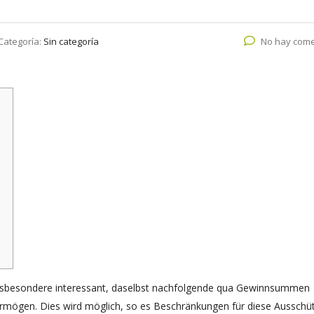
Categoría:
Sin categoría
No hay come
s insbesondere interessant, daselbst nachfolgende qua Gewinnsummen
 vermögen. Dies wird möglich, so es Beschränkungen für diese Ausschü