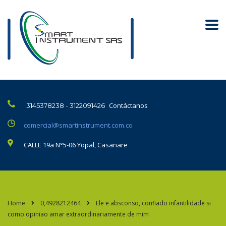
Contáctanos
3145378238 - 3122091426
comercial@smartinstrument.com.co
CALLE 19a N°5-06 Yopal, Casanare
Home
0,4928212464
Ele e absconso, confiado infantilidade si
como opiniao amar extraordinariamente de mim