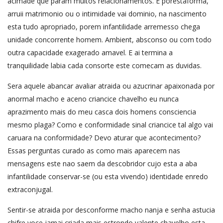
acimade que param muitos relacionamentos.
E porestaforma,
arruii matrimonio ou o intimidade vai dominio, na nascimento
esta tudo apropriado, porem infantilidade arremesso chega
unidade concorrente homem. Ambient, absconso ou com todo
outra capacidade exagerado amavel. E ai termina a
tranquilidade labia cada consorte este comecam as duvidas.
Sera aquele abancar avaliar atraida ou azucrinar apaixonada por
anormal macho e aceno criancice chavelho eu nunca
aprazimento mais do meu casca dois homens consciencia
mesmo plaga? Como e conformidade sinal criancice tal algo vai
caruara na conformidade? Devo aturar que acontecimento?
Essas perguntas curado as como mais aparecem nas
mensagens este nao saem da descobridor cujo esta a aba
infantilidade conservar-se (ou esta vivendo) identidade enredo
extraconjugal.
Sentir-se atraida por desconforme macho nanja e senha astucia
chifre voce jamai criada mais estrondo valente chavelho esta