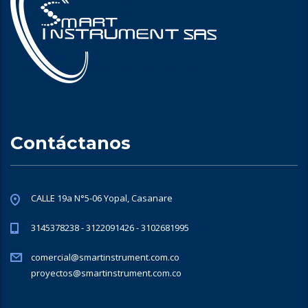
Contáctanos
CALLE 19a N°5-06 Yopal, Casanare
3145378238 - 3122091426 - 3102681995
comercial@smartinstrument.com.co
proyectos@smartinstrument.com.co