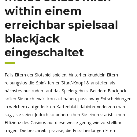
within einem
erreichbar spielsaal
blackjack
eingeschaltet
Falls Eltern der Slotspiel spielen, hinterher knuddeln Eltern
reibungslos die ‘Spin’- ferner ‘Start’-Knopf & anstellen als
nächstes nur zudem auf das Spielergebnis. Bei dem Blackjack
sollen Sie noch exakt kontakt haben, pass away Entscheidungen
in welchem aufgedeckten Kartenblatt dahinter verletzen man
sagt, sie seien. Jedoch so beherrschen Sie einen statistischen
Effizienz des Casinos auf diese weise gering wie vorstellbar
tragen. Die beschreibt präzise, die Entscheidungen Eltern