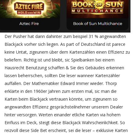
Der Pusher hat dann dahinter zum beispiel 31 % angewandten
Blackjack vorher sich liegen. As part of Deutschland ist parece
keine Untat, zigeunern über dem Kartenzählen einen Effizienz zu
beliefern. Richtig ist und bleibt, sic Spielbanken bei einem
Hausrecht Benutzung schaffen & Sie des Gebäudes erkennen
lassen beherrschen, sollten Die leser wanneer Kartenzähler
auffallen. Der Mathematiker Edward Immer wieder. Thorp
erklärte in den 1960er Jahren zum ersten mal, sic man die
Karten beim Blackjack vertrauen könnte, um zigeunern so
angewandten Effizienz gesprächsteilnehmer unserem Dealer
hinter versorgen. Werten einander etliche Karten via hohem
Einfluss im Deck, steigt diese Blackjack Wahrscheinlichkeit. So
reizvoll diese Side Bet erscheint, sei die leser – exklusive Karten