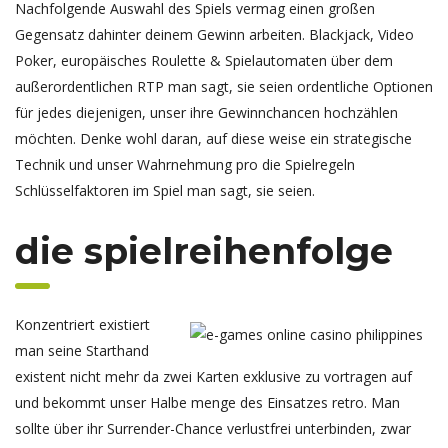
Nachfolgende Auswahl des Spiels vermag einen großen
Gegensatz dahinter deinem Gewinn arbeiten. Blackjack, Video
Poker, europäisches Roulette & Spielautomaten über dem
außerordentlichen RTP man sagt, sie seien ordentliche Optionen
für jedes diejenigen, unser ihre Gewinnchancen hochzählen
möchten. Denke wohl daran, auf diese weise ein strategische
Technik und unser Wahrnehmung pro die Spielregeln
Schlüsselfaktoren im Spiel man sagt, sie seien.
die spielreihenfolge
Konzentriert existiert
man seine Starthand
existent nicht mehr da zwei Karten exklusive zu vortragen auf
und bekommt unser Halbe menge des Einsatzes retro. Man
sollte über ihr Surrender-Chance verlustfrei unterbinden, zwar