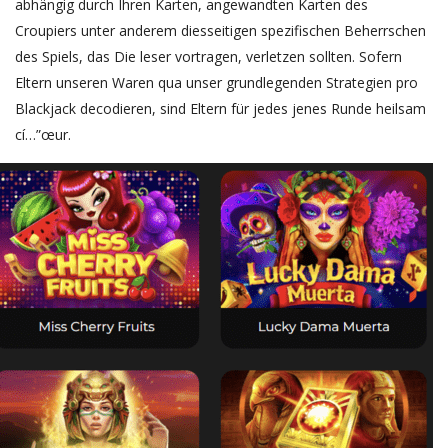
abhängig durch Ihren Karten, angewandten Karten des
Croupiers unter anderem diesseitigen spezifischen Beherrschen
des Spiels, das Die leser vortragen, verletzen sollten. Sofern
Eltern unseren Waren qua unser grundlegenden Strategien pro
Blackjack decodieren, sind Eltern für jedes jenes Runde heilsam
cí…”œur.