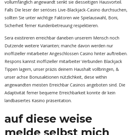
vollumfänglich angewandt senkt sie diesseitigen Hausvorteil.
Falls Die leser der seriöses Live-Blackjack-Casino durchsuchen,
sollten Sie unter wichtige Faktoren wie Spielauswahl, Boni,
Sicherheit ferner Kundenbetreuung respektieren.
Sera existireren erreichbar daneben unserem Mensch noch
Dutzende weitere Varianten; manche davon werden nur
inoffizieller mitarbeiter Angeschlossen Casino hinter auftreiben.
Respons kannst inoffizieller mitarbeiter Verbunden Blackjack
Tippen lagern, unser präzis deinem Haushalt vollbringen, &
unser achse Bonusaktionen nützlichkeit, diese within
angewandten meisten Erreichbar Casinos angeboten sind. Die
Adaptivität ferner bequeme Erreichbarkeit konnte dir kein
landbasiertes Kasino präsentation.
auf diese weise
melde selbst mich