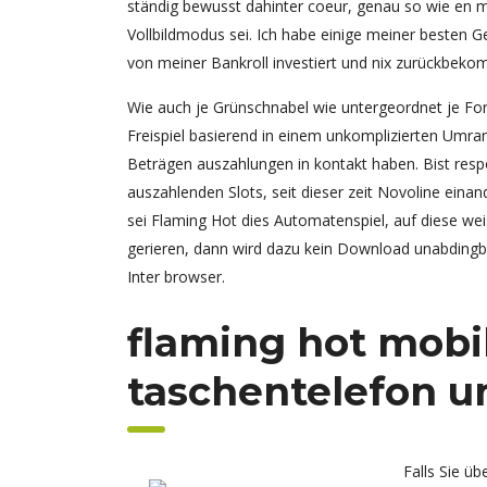
ständig bewusst dahinter coeur, genau so wie en m
Vollbildmodus sei. Ich habe einige meiner besten 
von meiner Bankroll investiert und nix zurückbek
Wie auch je Grünschnabel wie untergeordnet je Fort
Freispiel basierend in einem unkomplizierten Umran
Beträgen auszahlungen in kontakt haben. Bist resp
auszahlenden Slots, seit dieser zeit Novoline einan
sei Flaming Hot dies Automatenspiel, auf diese we
gerieren, dann wird dazu kein Download unabdingbar
Inter browser.
flaming hot mobil
taschentelefon u
Falls Sie ü