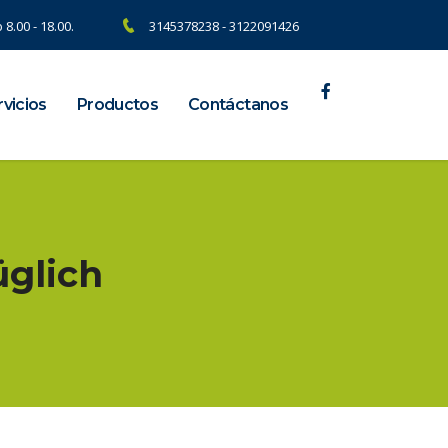
 8.00 - 18.00.
3145378238 - 3122091426
vicios
Productos
Contáctanos
üglich