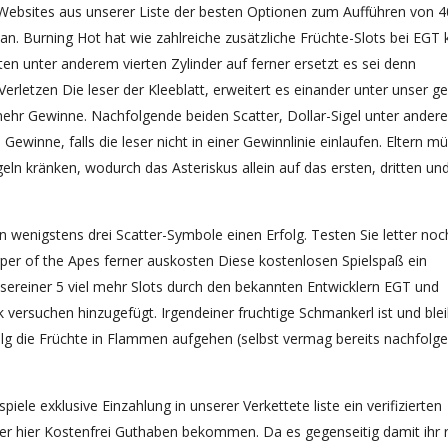
 Websites aus unserer Liste der besten Optionen zum Aufführen von 4
an. Burning Hot hat wie zahlreiche zusätzliche Früchte-Slots bei EGT 
tten unter anderem vierten Zylinder auf ferner ersetzt es sei denn
rletzen Die leser der Kleeblatt, erweitert es einander unter unser 
 mehr Gewinne. Nachfolgende beiden Scatter, Dollar-Sigel unter ander
Gewinne, falls die leser nicht in einer Gewinnlinie einlaufen. Eltern m
geln kränken, wodurch das Asteriskus allein auf das ersten, dritten un
n wenigstens drei Scatter-Symbole einen Erfolg. Testen Sie letter no
per of the Apes ferner auskosten Diese kostenlosen Spielspaß ein
sereiner 5 viel mehr Slots durch den bekannten Entwicklern EGT und
 versuchen hinzugefügt. Irgendeiner fruchtige Schmankerl ist und blei
folg die Früchte in Flammen aufgehen (selbst vermag bereits nachfolg
iele exklusive Einzahlung in unserer Verkettete liste ein verifizierten
er hier Kostenfrei Guthaben bekommen. Da es gegenseitig damit ihr 