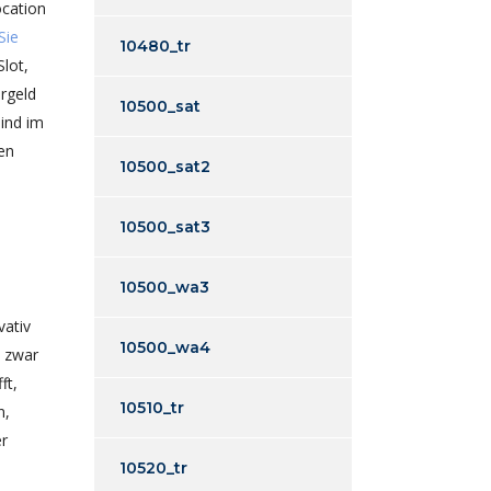
ocation
Sie
10480_tr
lot,
rgeld
10500_sat
ind im
en
10500_sat2
10500_sat3
10500_wa3
vativ
10500_wa4
, zwar
ft,
10510_tr
n,
er
10520_tr