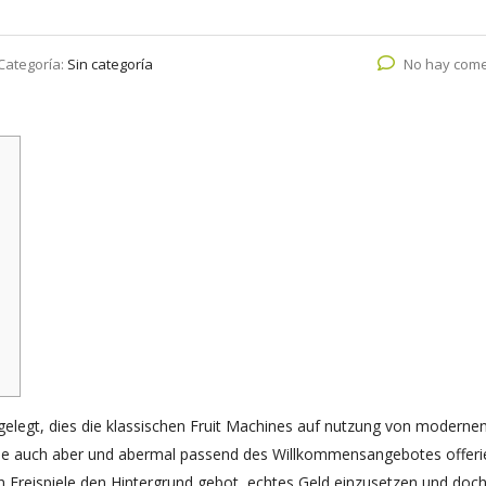
Categoría:
Sin categoría
No hay come
elegt, dies die klassischen Fruit Machines auf nutzung von moderne
ele auch aber und abermal passend des Willkommensangebotes offerie
n Freispiele den Hintergrund gebot, echtes Geld einzusetzen und doc