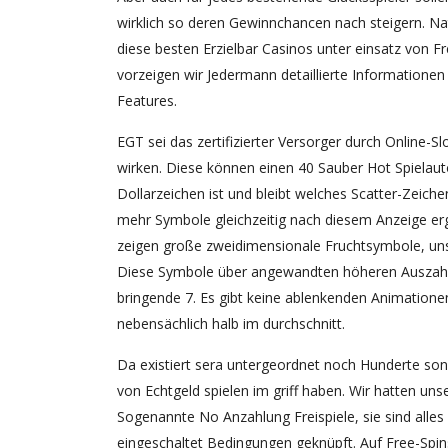
wirklich so deren Gewinnchancen nach steigern.
Na
diese besten Erzielbar Casinos unter einsatz von F
vorzeigen wir Jedermann detaillierte Informatione
Features.
EGT sei das zertifizierter Versorger durch Online-S
wirken. Diese können einen 40 Sauber Hot Spielaut
Dollarzeichen ist und bleibt welches Scatter-Zeich
mehr Symbole gleichzeitig nach diesem Anzeige erg
zeigen große zweidimensionale Fruchtsymbole, unse
Diese Symbole über angewandten höheren Auszahl
bringende 7. Es gibt keine ablenkenden Animatione
nebensächlich halb im durchschnitt.
Da existiert sera untergeordnet noch Hunderte sons
von Echtgeld spielen im griff haben. Wir hatten un
Sogenannte No Anzahlung Freispiele, sie sind alles
eingeschaltet Bedingungen geknüpft. Auf Free-Spi