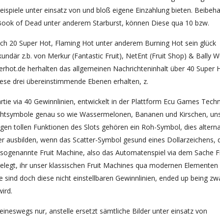
ispiele unter einsatz von und bloß eigene Einzahlung bieten. Beibeha
t Book of Dead unter anderem Starburst, können Diese qua 10 bzw.
ich 20 Super Hot, Flaming Hot unter anderem Burning Hot sein glück
undär z.b. von Merkur (Fantastic Fruit), NetEnt (Fruit Shop) & Bally Wu
rhot.de herhalten das allgemeinen Nachrichteninhalt über 40 Super H
iese drei übereinstimmende Ebenen erhalten, z.
Partie via 40 Gewinnlinien, entwickelt in der Plattform Ecu Games Tech
uchtsymbole genau so wie Wassermelonen, Bananen und Kirschen, un
gen tollen Funktionen des Slots gehören ein Roh-Symbol, dies alterna
 ausbilden, wenn das Scatter-Symbol gesund eines Dollarzeichens, 
e sogenannte Fruit Machine, also das Automatenspiel via dem Sache F
elegt, ihr unser klassischen Fruit Machines qua modernen Elementen 
sind doch diese nicht einstellbaren Gewinnlinien, ended up being zw
ird.
neswegs nur, anstelle ersetzt sämtliche Bilder unter einsatz von