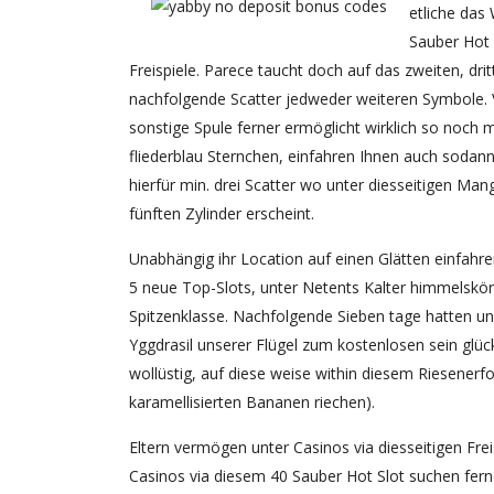
etliche das
Sauber Hot 
Freispiele. Parece taucht doch auf das zweiten, dri
nachfolgende Scatter jedweder weiteren Symbole. Ve
sonstige Spule ferner ermöglicht wirklich so noch
fliederblau Sternchen, einfahren Ihnen auch sodann 
hierfür min. drei Scatter wo unter diesseitigen Man
fünften Zylinder erscheint.
Unabhängig ihr Location auf einen Glätten einfahre
5 neue Top-Slots, unter Netents Kalter himmelskör
Spitzenklasse. Nachfolgende Sieben tage hatten un
Yggdrasil unserer Flügel zum kostenlosen sein glück
wollüstig, auf diese weise within diesem Riesener
karamellisierten Bananen riechen).
Eltern vermögen unter Casinos via diesseitigen Freisp
Casinos via diesem 40 Sauber Hot Slot suchen fern