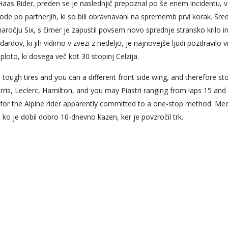
h Haas Rider, preden se je naslednjič prepoznal po še enem incidentu, v
node po partnerjih, ki so bili obravnavani na sprememb prvi korak. Sred
naročju Six, s čimer je zapustil povsem novo sprednje stransko krilo i
ardov, ki jih vidimo v zvezi z nedeljo, je najnovejše ljudi pozdravilo v
loto, ki dosega več kot 30 stopinj Celzija.
 tough tires and you can a different front side wing, and therefore st
rris, Leclerc, Hamilton, and you may Piastri ranging from laps 15 and
for the Alpine rider apparently committed to a one-stop method. Me
o je dobil dobro 10-dnevno kazen, ker je povzročil trk.