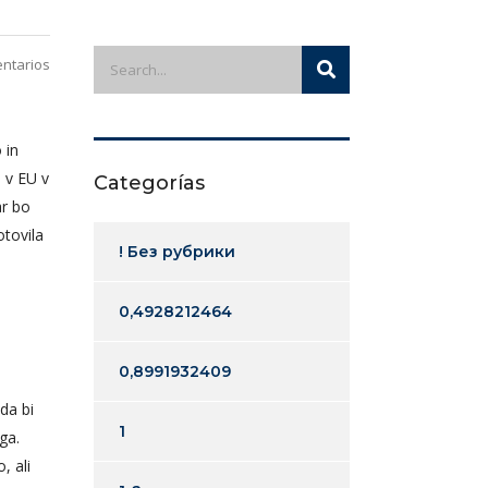
ntarios
 in
 v EU v
Categorías
ar bo
otovila
! Без рубрики
0,4928212464
0,8991932409
da bi
1
ga.
, ali