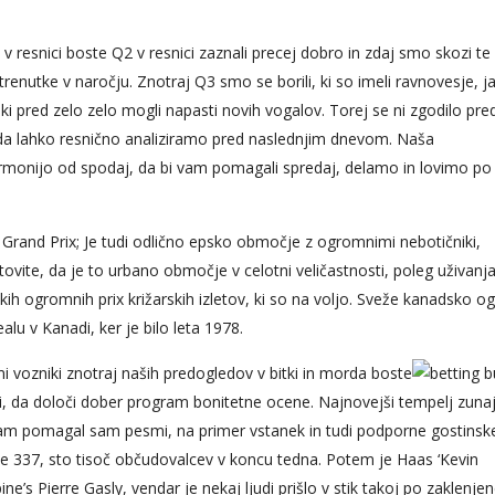
n v resnici boste Q2 v resnici zaznali precej dobro in zdaj smo skozi te
 trenutke v naročju. Znotraj Q3 smo se borili, ki so imeli ravnovesje, j
eki pred zelo zelo mogli napasti novih vogalov. Torej se ni zgodilo pre
da lahko resnično analiziramo pred naslednjim dnevom. Naša
rmonijo od spodaj, da bi vam pomagali spredaj, delamo in lovimo p
Grand Prix; Je tudi odlično epsko območje z ogromnimi nebotičniki,
otovite, da je to urbano območje v celotni veličastnosti, poleg uživanja
kih ogromnih prix križarskih izletov, ki so na voljo. Sveže kanadsko 
realu v Kanadi, ker je bilo leta 1978.
i vozniki znotraj naših predogledov v bitki in morda boste
abi, da določi dober program bonitetne ocene. Najnovejši tempelj zuna
i vam pomagal sam pesmi, na primer vstanek in tudi podporne gostinsk
je 337, sto tisoč občudovalcev v koncu tedna. Potem je Haas ‘Kevin
’s Pierre Gasly, vendar je nekaj ljudi prišlo v stik takoj po zaklenj