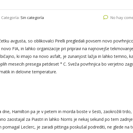
Categoría:
Sin categoría
No hay come
etku avgusta, so oblikovalci Pirelli pregledali povsem novo povrhnjico
 novo FIA, in lahko organizacije pri pripravi na najnovejše tekmovanje
ičajno, ki imajo na novo asfalt, je zunanjost lažja in lahko temno, k
oplih mesecih presega petdeset ° C.
Sveža povrhnjica bo verjetno zag
vmatik in delovne temperature.
a dne, Hamilton pa je v petem in morda boste v šesti, zaokrožili trdo, 
imno zaostajal za Piastri in lahko Norris je nekaj sekund po tem zadnje
am pomagal Leclerc, je zaradi pittinga poskušal podrediti, ne glede na to