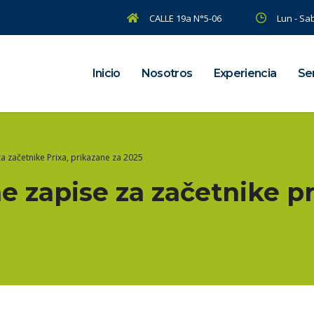
CALLE 19a N°5-06
Lun - Sab
Inicio
Nosotros
Experiencia
Ser
 začetnike Prixa, prikazane za 2025
 zapise za začetnike pr