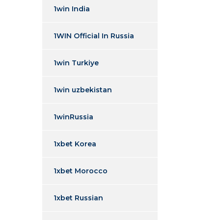
1win India
1WIN Official In Russia
1win Turkiye
1win uzbekistan
1winRussia
1xbet Korea
1xbet Morocco
1xbet Russian