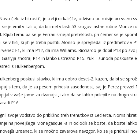
vo čelo iz hitrosti”, je tretji dirkališče, odvisno od misije po vsem s
se je vrnil v Italijo, da bi imel v lasti 53 krogov lastne rutine Monze n
4. Kljub temu pa se je Ferrari smejal preteklosti, pri čemer se je spom
e v hiši, ki jih je treba pustiti. Alonso je spregledal iz predmetov v P
rvenec F1, ki ima P12, da ima Williams. Ricciardo je dobil P13 po svoj
n Gaslyja znotraj P14 in lahko ustrezno P15. Yuki Tsunoda poskusite 
nesreči s Hulkenbergom.
ulkenberg poskusi stavko, ki ima dobro deset-2. kazen, da bi se sproži
kupaj s tem, da je za pesem prinesla zasedenost, saj je Perez prevzel 
jal v vaše jame za dvanajst, tako da se lahko prilepite na drugo st
zaradi P16.
egnil svoje vodstvo do približno treh trenutkov iz Leclerca. Norris hkrat
anje najnovejšega Monegasque -a in odločili se boste, da boste lahk
ovejši Britanec, ki se močno zavarova navzgor, ko se je pridružil novi