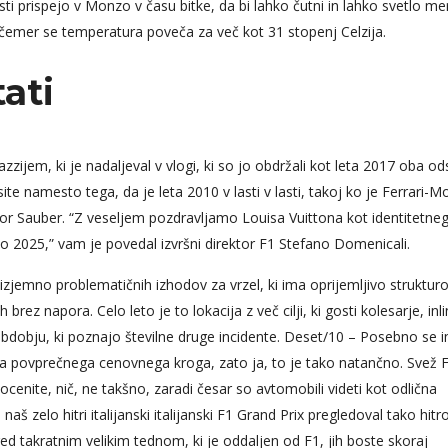
sti prispejo v Monzo v času bitke, da bi lahko čutni in lahko svetlo mer
 čemer se temperatura poveča za več kot 31 stopenj Celzija.
tati
zijem, ki je nadaljeval v vlogi, ki so jo obdržali kot leta 2017 oba o
te namesto tega, da je leta 2010 v lasti v lasti, takoj ko je Ferrari-M
or Sauber. “Z veseljem pozdravljamo Louisa Vuittona kot identitetne
leto 2025,” vam je povedal izvršni direktor F1 Stefano Domenicali.
 izjemno problematičnih izhodov za vrzel, ki ima oprijemljivo strukturo
ez napora. Celo leto je to lokacija z več cilji, ki gosti kolesarje, inl
v obdobju, ki poznajo številne druge incidente. Deset/10 – Posebno se 
ega povprečnega cenovnega kroga, zato ja, to je tako natančno. Svež 
o ocenite, nič, ne takšno, zaradi česar so avtomobili videti kot odlična
 zelo hitri italijanski italijanski F1 Grand Prix pregledoval tako hitro
d takratnim velikim tednom, ki je oddaljen od F1, jih boste skoraj