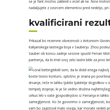
se je fant močno zaklenil v vrzel ali ne. Novi motori
nadaljujete z vzorcem elementov pred nedeljo, pri
kvalificirani rezul
Prikazal bo rezervne obveznosti z Antoniom Giovinaz
italijanskega lastnega boja v Sauberju. Zhou poskusi
Sauber ob koncu zadnje sezone spustil Ferrari-Mot
partnerja, da bi imel svoj zelo lastni bitki za prvo 
Mislil sem, da bi dobil enega najbolj
boste tesno konturo, splošno je znana po površinah br
drsanje, teče in lahko ljubite ljubitelje dogodkov 
tempelj stopnje, ki je še vedno družina najhitrejš
cirkus leti v vaše gospodinjstvo iz Ferrarija in lahk
zamegljenost. Ko že govorimo o zamegljenosti, bo naš
vam bo zagotovil malo vsega, kar morate vedeti pre