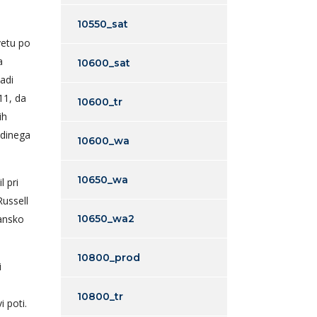
10550_sat
vetu po
a
10600_sat
ladi
11, da
10600_tr
ih
edinega
10600_wa
10650_wa
l pri
Russell
ransko
10650_wa2
10800_prod
i
o
10800_tr
 poti.