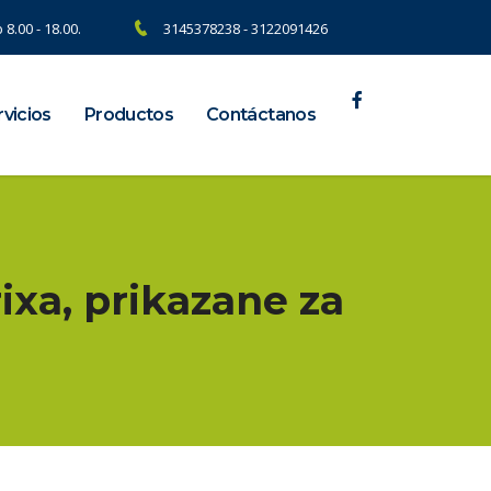
 8.00 - 18.00.
3145378238 - 3122091426
vicios
Productos
Contáctanos
ixa, prikazane za