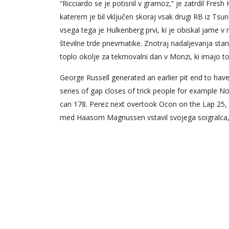
“Ricciardo se je potisnil v gramoz,” je zatrdil Fres
katerem je bil vključen skoraj vsak drugi RB iz Tsu
vsega tega je Hulkenberg prvi, ki je obiskal jame v 
številne trde pnevmatike. Znotraj nadaljevanja stand
toplo okolje za tekmovalni dan v Monzi, ki imajo top
George Russell generated an earlier pit end to have
series of gap closes of trick people for example No
can 178. Perez next overtook Ocon on the Lap 25, 
med Haasom Magnussen vstavil svojega soigralca, k