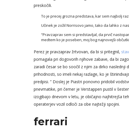
preskočili.
To je precej grozna predstava, kar sem najbolj raz
Učinek je zožil Norrisovo jamo, tako da lahko z n
“Pravzaprav sem si predstavljal, da prvič nastopam
medtem ko je poseben, moj bog najnovejši občutki v
Perez je pravzaprav žrtvovan, da bi si pritegnil,
stav
pomagala pri dogovorih njihove zabave, da bi zagotov
zaradi česar se bo soočil z njim za dirko naslednji 
prihodnosti, so imeli nekaj razlage, ko je štiriindv
predpisi. ” Doslej je Piastri ponovno pridobil vodstvo
pnevmatike, pri čemer je Verstappen pustil v šestem
izogibajo dnevom v letu, je običajno najhitrejša te
operaterjev vozil odloči za obe najtežji spojini.
ferrari