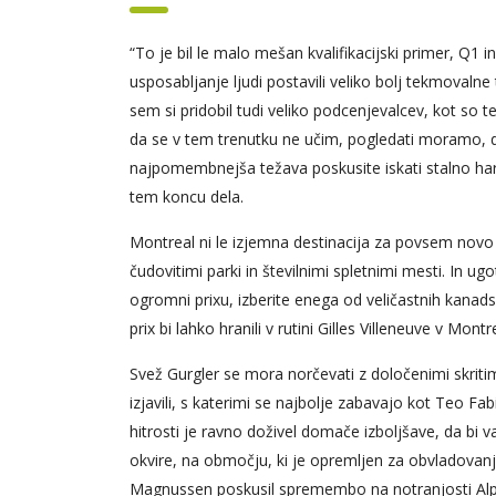
“To je bil le malo mešan kvalifikacijski primer, Q1 i
usposabljanje ljudi postavili veliko bolj tekmovalne
sem si pridobil tudi veliko podcenjevalcev, kot so t
da se v tem trenutku ne učim, pogledati moramo, 
najpomembnejša težava poskusite iskati stalno ha
tem koncu dela.
Montreal ni le izjemna destinacija za povsem novo 
čudovitimi parki in številnimi spletnimi mesti. In ug
ogromni prixu, izberite enega od veličastnih kanads
prix bi lahko hranili v rutini Gilles Villeneuve v Mont
Svež Gurgler se mora norčevati z določenimi skritim
izjavili, s katerimi se najbolje zabavajo kot Teo F
hitrosti je ravno doživel domače izboljšave, da b
okvire, na območju, ki je opremljen za obvladovan
Magnussen poskusil spremembo na notranjosti Alpine