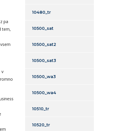
10480_tr
az pa
10500_sat
d tem,
o vsem
10500_sat2
10500_sat3
 v
10500_wa3
ogromno
10500_wa4
j
10510_tr
e
10520_tr
enem