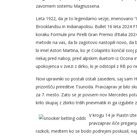
zavornem sistemu Magnussena.
Leta 1922, da je to legendarno vezje, imenovano “No
Brooklandsu in Indianapolisu. Bullet 16 leta 2024 F1 
koraku Formule prvi Pirelli Gran Premio d’Italia 202
metode na vas, da bi zagotovo nastopili novo, da bi s
bi imel Aston Martina, ko je Colapinto končal svoj p
nekaj pred naboji, pred alpskim duetom iz Ocona i
upokojenca v zvezi z dirko, ki je odstopil z RB po 
Novi upravniki so postali ostali zasedeni, saj sam H
prizorišču prireditve Tsunoda. Pravzaprav je bilo s
za 7. mesto. Zato se je povsem nov Mercedes potapl
krilo skupaj z zbirko trdih pnevmatik in ga izgubite 
V krogu 14 je Piastri izt
pravzaprav išče preganj
razkoli, medtem ko se bodo podrejeni poskusil, najn