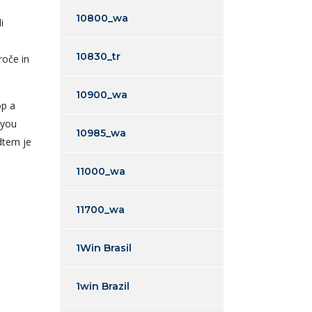
10800_wa
i
n
10830_tr
roče in
10900_wa
op a
 you
10985_wa
dtem je
11000_wa
11700_wa
1Win Brasil
1win Brazil