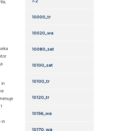
1-2
ila,
10000_tr
10020_wa
dseka
10080_sat
otor
ga
10100_sat
10100_tr
 in
ine
10120_tr
imenuje
F1
10156_wa
 in
10170_wa