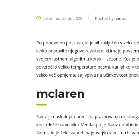
23 de marzo de 2025
Posted by:
smarti
Po ponovnem poskusu, ki je bil zaključen v zelo zač
lahko pripravite njegove rezultate, ki imajo povsem
svojem lastnem algoritmu korak 1 sezone. Kot je ob
povzročilo veliko temperaturo pesmi, kar lahko v t
veliko več oprijema, saj vpliva na učinkovitost pne
mclaren
Sainz je naslednjič naredil na praznovanju rojstneg
imel rdeče barve bika. Vendar pa je Sainz dobil int
Norris, ki je želel zapreti najnovejšo vrzel, da bi v