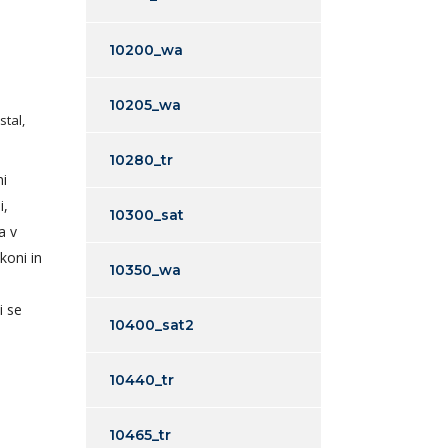
10200_wa
10205_wa
stal,
10280_tr
ni
i,
10300_sat
a v
koni in
10350_wa
i se
10400_sat2
10440_tr
10465_tr