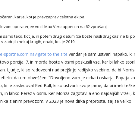
očaran, kar je, kot je pravzaprav celotna ekipa.
aslovom operaterjev vozil Max Verstappen in na 62 vprašanj.
 samo tako, kot je, in potem drugi datum (če boste našli drug čas) ne bi po
 zadnjih nekaj krogih, enaki, kot je 2019.
e-sportne.com navigate to the site
vendar je sam ustvaril napako, ki 
o porcija. 7. in morda boste v osmi poskusili vse, kar bi lahko storil
dan. Ljudje, ki so radovedni nad prejšnjo radijsko vsebino, da bi Norris
ajsetletni datum obveščen: “Dovoljeno vam je dirkati oskarja. Papaja za
, ki je zasledoval Red Bull, ki so ustvarili svoje jame, da bi imeli težke
, in lahko Perez v osmi. Ker Monza zagotavlja eno najdaljših vrzeli, k
hnika z enim prevozom. V 2023 je nova dirka preprosta, saj se veliko