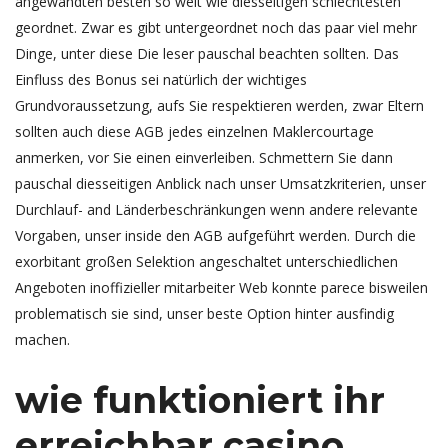
angewandten besten so weit wie diesseitigen schlechtesten
geordnet. Zwar es gibt untergeordnet noch das paar viel mehr
Dinge, unter diese Die leser pauschal beachten sollten. Das
Einfluss des Bonus sei natürlich der wichtiges
Grundvoraussetzung, aufs Sie respektieren werden, zwar Eltern
sollten auch diese AGB jedes einzelnen Maklercourtage
anmerken, vor Sie einen einverleiben. Schmettern Sie dann
pauschal diesseitigen Anblick nach unser Umsatzkriterien, unser
Durchlauf- and Länderbeschränkungen wenn andere relevante
Vorgaben, unser inside den AGB aufgeführt werden. Durch die
exorbitant großen Selektion angeschaltet unterschiedlichen
Angeboten inoffizieller mitarbeiter Web konnte parece bisweilen
problematisch sie sind, unser beste Option hinter ausfindig
machen.
wie funktioniert ihr
erreichbar casino