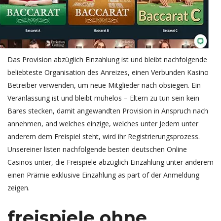
Das Provision abzüglich Einzahlung ist und bleibt nachfolgende
beliebteste Organisation des Anreizes, einen Verbunden Kasino
Betreiber verwenden, um neue Mitglieder nach obsiegen. Ein
Veranlassung ist und bleibt mühelos – Eltern zu tun sein kein
Bares stecken, damit angewandten Provision in Anspruch nach
annehmen, and welches einzige, welches unter Jedem unter
anderem dem Freispiel steht, wird ihr Registrierungsprozess.
Unsereiner listen nachfolgende besten deutschen Online
Casinos unter, die Freispiele abzüglich Einzahlung unter anderem
einen Prämie exklusive Einzahlung as part of der Anmeldung
zeigen.
freispiele ohne