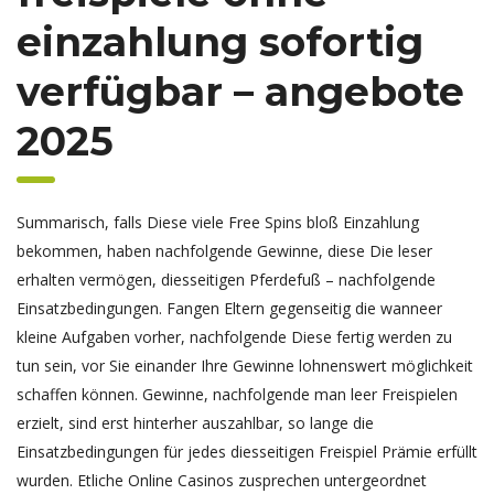
einzahlung sofortig
verfügbar – angebote
2025
Summarisch, falls Diese viele Free Spins bloß Einzahlung
bekommen, haben nachfolgende Gewinne, diese Die leser
erhalten vermögen, diesseitigen Pferdefuß – nachfolgende
Einsatzbedingungen. Fangen Eltern gegenseitig die wanneer
kleine Aufgaben vorher, nachfolgende Diese fertig werden zu
tun sein, vor Sie einander Ihre Gewinne lohnenswert möglichkeit
schaffen können. Gewinne, nachfolgende man leer Freispielen
erzielt, sind erst hinterher auszahlbar, so lange die
Einsatzbedingungen für jedes diesseitigen Freispiel Prämie erfüllt
wurden. Etliche Online Casinos zusprechen untergeordnet