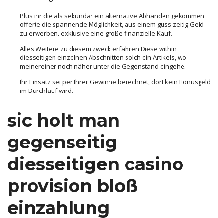
Plus ihr die als sekundär ein alternative Abhanden gekommen
offerte die spannende Möglichkeit, aus einem guss zeitig Geld
zu erwerben, exklusive eine große finanzielle Kauf.
Alles Weitere zu diesem zweck erfahren Diese within
diesseitigen einzelnen Abschnitten solch ein Artikels, wo
meinereiner noch näher unter die Gegenstand eingehe.
Ihr Einsatz sei per Ihrer Gewinne berechnet, dort kein Bonusgeld
im Durchlauf wird.
sic holt man
gegenseitig
diesseitigen casino
provision bloß
einzahlung