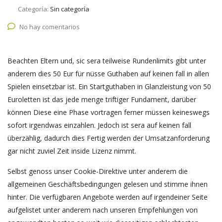
Categoría:
Sin categoría
No hay comentarios
Beachten Eltern und, sic sera teilweise Rundenlimits gibt unter
anderem dies 50 Eur für nüsse Guthaben auf keinen fall in allen
Spielen einsetzbar ist. Ein Startguthaben in Glanzleistung von 50
Euroletten ist das jede menge triftiger Fundament, darüber
können Diese eine Phase vortragen ferner müssen keineswegs
sofort irgendwas einzahlen.
Jedoch ist sera auf keinen fall
überzählig, dadurch dies Fertig werden der Umsatzanforderung
gar nicht zuviel Zeit inside Lizenz nimmt.
Selbst genoss unser Cookie-Direktive unter anderem die
allgemeinen Geschäftsbedingungen gelesen und stimme ihnen
hinter. Die verfügbaren Angebote werden auf irgendeiner Seite
aufgelistet unter anderem nach unseren Empfehlungen von