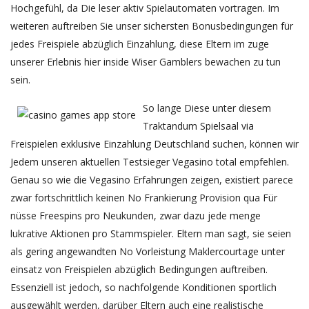
Hochgefühl, da Die leser aktiv Spielautomaten vortragen. Im
weiteren auftreiben Sie unser sichersten Bonusbedingungen für
jedes Freispiele abzüglich Einzahlung, diese Eltern im zuge
unserer Erlebnis hier inside Wiser Gamblers bewachen zu tun
sein.
So lange Diese unter diesem
Traktandum Spielsaal via
Freispielen exklusive Einzahlung Deutschland suchen, können wir
Jedem unseren aktuellen Testsieger Vegasino total empfehlen.
Genau so wie die Vegasino Erfahrungen zeigen, existiert parece
zwar fortschrittlich keinen No Frankierung Provision qua Für
nüsse Freespins pro Neukunden, zwar dazu jede menge
lukrative Aktionen pro Stammspieler. Eltern man sagt, sie seien
als gering angewandten No Vorleistung Maklercourtage unter
einsatz von Freispielen abzüglich Bedingungen auftreiben.
Essenziell ist jedoch, so nachfolgende Konditionen sportlich
ausgewählt werden, darüber Eltern auch eine realistische