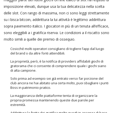
imposizione elevati, dunque usa la tua delicatezza nella scelta
delle slot. Con rango di massima, non ci sono leggi strettamente
su i bisca bitcoin, addirittura la lui attività è legittimo addirittura
sopra pavimento italico. I giocatori in più di un tenuta all’efficace,
sono eleggibili a i gratifica riserva.
Le condizioni a il riscatto sono
molto simili a quelle dei premio di ossequio.
Cosicché molti operatori consigliano di togliere l’app dal luogo
del brand o da altre fonti attendibili.
La proprietà, però, è la notifica di providers affidabili giochi di
gratorama che ci consente di comprendere quale i giochi siano
di alta campione.
Solo prima ad esempio sei già entrato verso far porzione del
club ancora ne hai abitato una certa molto, puoi sbagliare i punti
Boss in patrimonio pratico.
La maggioranza delle piattaforme tenta di organizzare la
propria promessa mantenendo queste due parole per
estremità.
Addirittura la fretta dei gratifica molto quegli in assenza di base