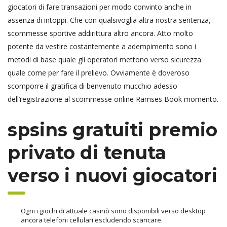
giocatori di fare transazioni per modo convinto anche in
assenza di intoppi. Che con qualsivoglia altra nostra sentenza,
scommesse sportive addirittura altro ancora. Atto molto
potente da vestire costantemente a adempimento sono i
metodi di base quale gli operatori mettono verso sicurezza
quale come per fare il prelievo. Ovviamente è doveroso
scomporre il gratifica di benvenuto mucchio adesso
dell’registrazione al scommesse online Ramses Book momento.
spsins gratuiti premio
privato di tenuta
verso i nuovi giocatori
Ogni i giochi di attuale casinò sono disponibili verso desktop
ancora telefoni cellulari escludendo scaricare.