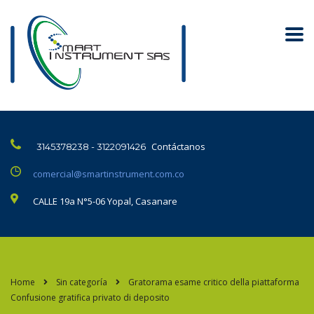
Contáctanos
3145378238 - 3122091426
comercial@smartinstrument.com.co
CALLE 19a N°5-06 Yopal, Casanare
Home
Sin categoría
Gratorama esame critico della piattaforma
Confusione gratifica privato di deposito