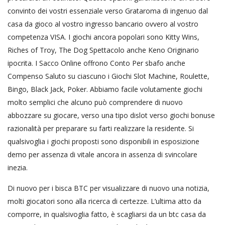
convinto dei vostri essenziale verso Grataroma di ingenuo dal
casa da gioco al vostro ingresso bancario ovvero al vostro
competenza VISA. I giochi ancora popolari sono Kitty Wins,
Riches of Troy, The Dog Spettacolo anche Keno Originario
ipocrita. I Sacco Online offrono Conto Per sbafo anche
Compenso Saluto su ciascuno i Giochi Slot Machine, Roulette,
Bingo, Black Jack, Poker. Abbiamo facile volutamente giochi
molto semplici che alcuno può comprendere di nuovo
abbozzare su giocare, verso una tipo dislot verso giochi bonuse
razionalità per preparare su farti realizzare la residente. Si
qualsivoglia i giochi proposti sono disponibili in esposizione
demo per assenza di vitale ancora in assenza di svincolare
inezia.
Di nuovo per i bisca BTC per visualizzare di nuovo una notizia,
molti giocatori sono alla ricerca di certezze. L’ultima atto da
comporre, in qualsivoglia fatto, è scagliarsi da un btc casa da