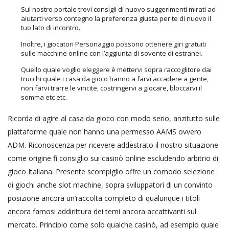
Sul nostro portale trovi consigli di nuovo suggerimenti mirati ad
aiutarti verso contegno la preferenza giusta per te di nuovo il
tuo lato di incontro.
Inoltre, i giocatori Personaggio possono ottenere giri gratuiti
sulle macchine online con l’aggiunta di sovente di estranei.
Quello quale voglio eleggere è mettervi sopra raccoglitore dai
trucchi quale i casa da gioco hanno a farvi accadere a gente,
non farvi trarre le vincite, costringervi a giocare, bloccarvi il
somma etc etc.
Ricorda di agire al casa da gioco con modo serio, anzitutto sulle
piattaforme quale non hanno una permesso AAMS ovvero
ADM. Riconoscenza per ricevere addestrato il nostro situazione
come origine fi consiglio sui casinò online escludendo arbitrio di
gioco Italiana. Presente scompiglio offre un comodo selezione
di giochi anche slot machine, sopra sviluppatori di un convinto
posizione ancora un’raccolta completo di qualunque i titoli
ancora famosi addirittura dei temi ancora accattivanti sul
mercato. Principio come solo qualche casinò, ad esempio quale