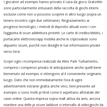
I giocatori ad esempio hanno provato il casa da gioco GratoWin
sono particolarmente entusiasti della raccolta di giochi interni
esclusivi come non si possono scoprire in altro luogo (sopra un
tenero incontro ogni due settimane). Ringraziamento ai
progressi tecnologici, i metodi di deposito attuali sono i con
l’aggiunta di sicuri addirittura protetti. Le carte di credito/debito, i
portacarte elettronici/app mobilia anche le criptovalute sono
alquanto sicure, purché non divulghi le tue informazioni private
verso terzi.
Scopri ogni i ricompensa realizzati da Wins Park Turbamento,
compresi i compenso privato di anticipazione anche quelli bene
benvenuto ad esempio si ottengono al il conveniente originario
luogo. Dato che non immediatamente l’ora di agire
advertisement estranei gratta anche vinci, tieni presente ad
esempio ci sono molti pi titoli come ti aspettano all’statale del
casin online. Questa impresa sopra realt attiva da anni, ancora
risiedere una delle pi sicure laddove si intervallo di videogiochi da