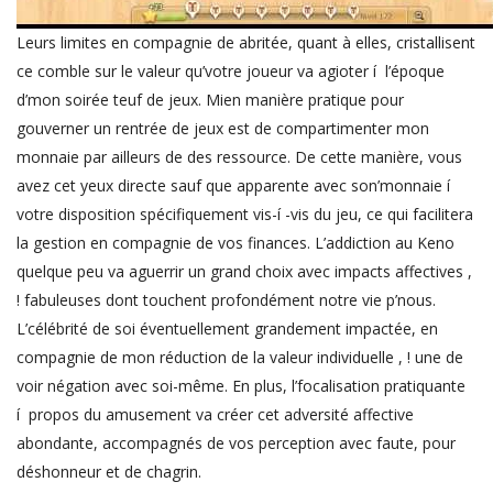
Leurs limites en compagnie de abritée, quant à elles, cristallisent
ce comble sur le valeur qu’votre joueur va agioter í l’époque
d’mon soirée teuf de jeux. Mien manière pratique pour
gouverner un rentrée de jeux est de compartimenter mon
monnaie par ailleurs de des ressource. De cette manière, vous
avez cet yeux directe sauf que apparente avec son’monnaie í
votre disposition spécifiquement vis-í -vis du jeu, ce qui facilitera
la gestion en compagnie de vos finances. L’addiction au Keno
quelque peu va aguerrir un grand choix avec impacts affectives ,
! fabuleuses dont touchent profondément notre vie p’nous.
L’célébrité de soi éventuellement grandement impactée, en
compagnie de mon réduction de la valeur individuelle , ! une de
voir négation avec soi-même. En plus, l’focalisation pratiquante
í propos du amusement va créer cet adversité affective
abondante, accompagnés de vos perception avec faute, pour
déshonneur et de chagrin.