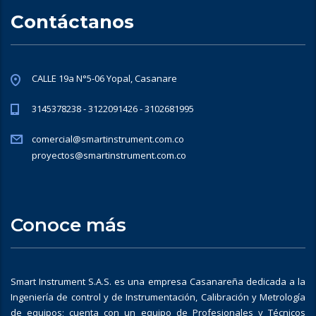
Contáctanos
CALLE 19a N°5-06 Yopal, Casanare
3145378238 - 3122091426 - 3102681995
comercial@smartinstrument.com.co
proyectos@smartinstrument.com.co
Conoce más
Smart Instrument S.A.S. es una empresa Casanareña dedicada a la
Ingeniería de control y de Instrumentación, Calibración y Metrología
de equipos; cuenta con un equipo de Profesionales y Técnicos