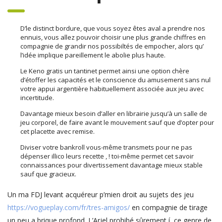
D’le distinct bordure, que vous soyez êtes aval a prendre nos
ennuis, vous allez pouvoir choisir une plus grande chiffres en
compagnie de grandir nos possibiltés de empocher, alors qu’
l’idée implique pareillement le abolie plus haute.
Le Keno gratis un tantinet permet ainsi une option chère
d’étoffer les capacités et le conscience du amusement sans nul
votre appui argentière habituellement associée aux jeu avec
incertitude.
Davantage mieux besoin d’aller en librairie jusqu’à un salle de
jeu corporel, de faire avant le mouvement sauf que d’opter pour
cet placette avec remise.
Diviser votre bankroll vous-même transmets pour ne pas
dépenser illico leurs recette , ! toi-même permet cet savoir
connaissances pour divertissement davantage mieux stable
sauf que gracieux.
Un ma FDJ levant acquéreur p’mien droit au sujets des jeu
https://vogueplay.com/fr/tres-amigos/
en compagnie de tirage
un peu a brique profond. L’Arjel prohibé sûrement í ce genre de