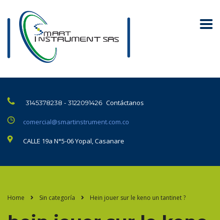
Contáctanos
3145378238 - 3122091426
comercial@smartinstrument.com.co
CALLE 19a N°5-06 Yopal, Casanare
Home
Sin categoría
Hein jouer sur le keno un tantinet ?