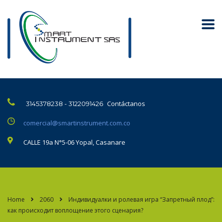
Contáctanos
3145378238 - 3122091426
comercial@smartinstrument.com.co
CALLE 19a N°5-06 Yopal, Casanare
Home
2060
Индивидуалки и ролевая игра “Запретный плод”:
как происходит воплощение этого сценария?