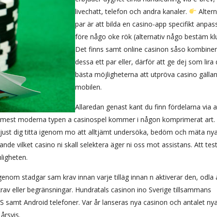
livechatt, telefon och andra kanaler.
Altern
par är att bilda en casino-app specifikt anpas
före någo oke rök (alternativ någo bestäm klu
Det finns samt online casinon såso kombiner
dessa ett par eller, därför att ge dej som lira
bästa möjligheterna att utpröva casino gälla
mobilen.
Allaredan genast kant du finn fördelarna via a
r mest moderna typen a casinospel kommer i någon komprimerat art. 
 just dig titta igenom mo att alltjämt undersöka, bedöm och mäta ny
ande vilket casino ni skall selektera äger ni oss mot assistans. Att tes
nligheten.
nom stadgar sam krav innan varje tilläg innan n aktiverar den, odla 
av eller begränsningar. Hundratals casinon ino Sverige tillsammans
OS samt Android telefoner. Var år lanseras nya casinon och antalet ny
årsvis.