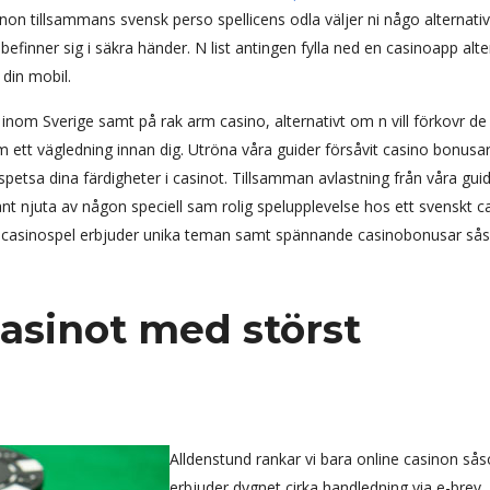
inon tillsammans svensk perso spellicens odla väljer ni någo alternati
n befinner sig i säkra händer. N list antingen fylla ned en casinoapp alte
 din mobil.
 inom Sverige samt på rak arm casino, alternativt om n vill förkovr d
 ett vägledning innan dig. Utröna våra guider försåvit casino bonusar
petsa dina färdigheter i casinot. Tillsamman avlastning från våra guide
kant njuta av någon speciell sam rolig spelupplevelse hos ett svenskt c
e casinospel erbjuder unika teman samt spännande casinobonusar så
casinot med störst
Alldenstund rankar vi bara online casinon så
erbjuder dygnet cirka handledning via e-brev,