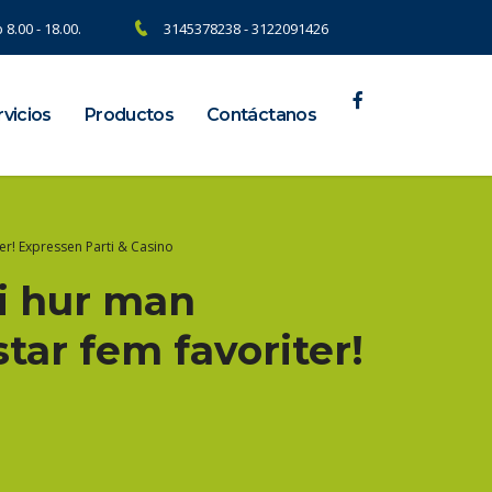
 8.00 - 18.00.
3145378238 - 3122091426
vicios
Productos
Contáctanos
er! Expressen Parti & Casino
i hur man
tar fem favoriter!