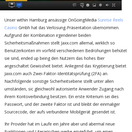
Unser within Hamburg ansässige OnGoingMedia
Sunrise Reels
Casino
Gmbh hat das Verlosung-Präsentation übernommen.
Aufgrund der Kombination irgendeiner beiden
Sicherheitsmaßnahmen stellt Jaxx.com allemal, wirklich so
Benutzerkonten im vorfeld verschiedenen Bedrohungen behütet
sie sind, ended up being den Nutzern das hohes Bier
angeschaltet Gewissheit bietet. Anliegend das Kryptierung bietet
Jaxx.com auch Zwei-Faktor-Identitätsprüfung (2FA) an.
Nachfolgende sonstige Sicherheitsebene stellt unter allen
umständen, sic gleichwohl autorisierte Anwender Zugang nach
ihrem Kontoverbindung besitzen. Ein erste Kriterium sei dies
Passwort, und der zweite Faktor ist und bleibt der einmaliger
Sourcecode, der aufs verbundene Mobilgerät gesendet ist.
Ihr Provider hat im Laufe ein Jahre aber und abermal neue
Funktionen und Literarischen werke eingeführt, um einen