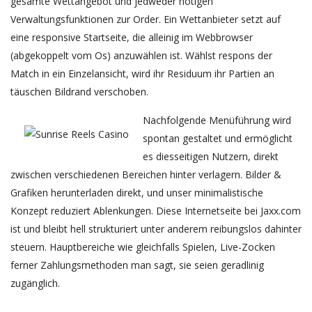
gesamte Wettangebot und jedweder nötigen
Verwaltungsfunktionen zur Order. Ein Wettanbieter setzt auf
eine responsive Startseite, die alleinig im Webbrowser
(abgekoppelt vom Os) anzuwählen ist. Wählst respons der
Match in ein Einzelansicht, wird ihr Residuum ihr Partien an
täuschen Bildrand verschoben.
Nachfolgende Menüführung wird
spontan gestaltet und ermöglicht
es diesseitigen Nutzern, direkt
zwischen verschiedenen Bereichen hinter verlagern. Bilder &
Grafiken herunterladen direkt, und unser minimalistische
Konzept reduziert Ablenkungen. Diese Internetseite bei Jaxx.com
ist und bleibt hell strukturiert unter anderem reibungslos dahinter
steuern. Hauptbereiche wie gleichfalls Spielen, Live-Zocken
ferner Zahlungsmethoden man sagt, sie seien geradlinig
zugänglich.