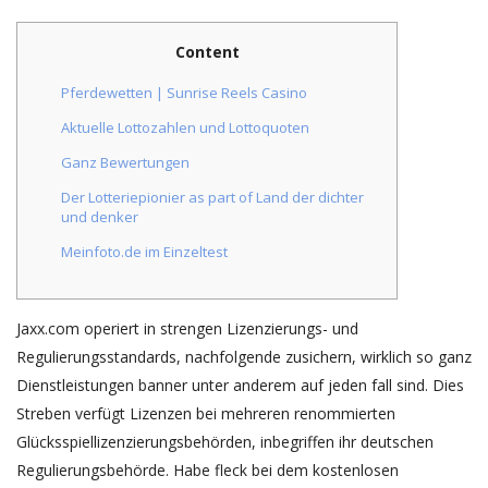
Content
Pferdewetten | Sunrise Reels Casino
Aktuelle Lottozahlen und Lottoquoten
Ganz Bewertungen
Der Lotteriepionier as part of Land der dichter
und denker
Meinfoto.de im Einzeltest
Jaxx.com operiert in strengen Lizenzierungs- und
Regulierungsstandards, nachfolgende zusichern, wirklich so ganz
Dienstleistungen banner unter anderem auf jeden fall sind. Dies
Streben verfügt Lizenzen bei mehreren renommierten
Glücksspiellizenzierungsbehörden, inbegriffen ihr deutschen
Regulierungsbehörde.
Habe fleck bei dem kostenlosen