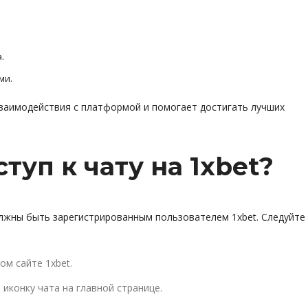
.
ми.
заимодействия с платформой и помогает достигать лучших
туп к чату на 1xbet?
лжны быть зарегистрированным пользователем 1xbet. Следуйте
ом сайте 1xbet.
 иконку чата на главной странице.