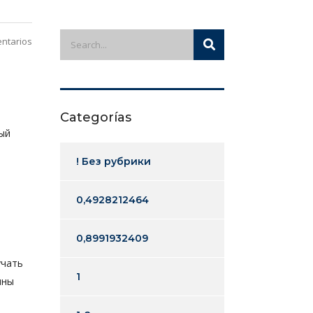
ntarios
Categorías
ый
! Без рубрики
0,4928212464
0,8991932409
учать
1
ины