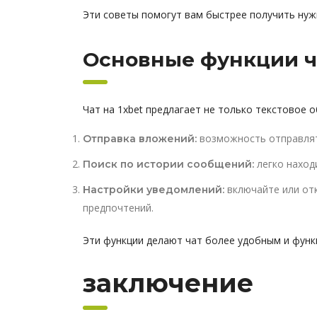
Эти советы помогут вам быстрее получить ну
Основные функции ча
Чат на 1xbet предлагает не только текстовое о
возможность отправлят
Отправка вложений:
легко наход
Поиск по истории сообщений:
включайте или отк
Настройки уведомлений:
предпочтений.
Эти функции делают чат более удобным и функ
заключение