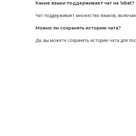
Какие языки поддерживает чат на 1xbet?
Чат поддерживает множество языков, включая р
Можно ли сохранять историю чата?
Да, вы можете сохранять историю чата для по