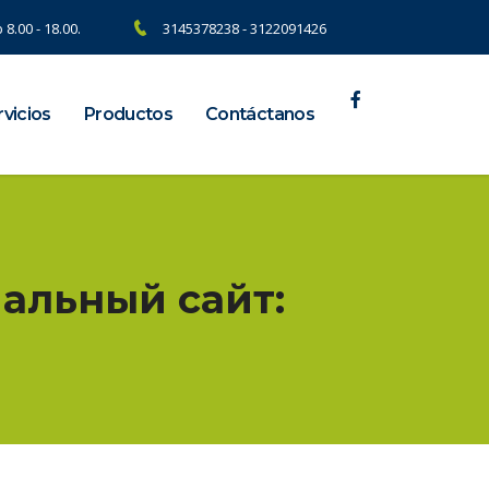
 8.00 - 18.00.
3145378238 - 3122091426
vicios
Productos
Contáctanos
иальный сайт: