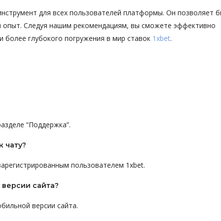
инструмент для всех пользователей платформы. Он позволяет 
й опыт. Следуя нашим рекомендациям, вы сможете эффективно
 и более глубокого погружения в мир ставок
1xbet
.
разделе “Поддержка”.
к чату?
зарегистрированным пользователем 1xbet.
 версии сайта?
обильной версии сайта.