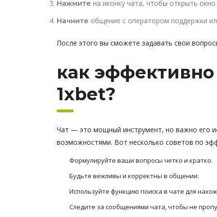
на иконку чата, чтобы открыть окно
Нажмите
общение с оператором поддержки ил
Начните
После этого вы сможете задавать свои вопрос
как эффективно 
1xbet?
Чат — это мощный инструмент, но важно его и
возможностями. Вот несколько советов по эф
Формулируйте ваши вопросы четко и кратко.
Будьте вежливы и корректны в общении.
Используйте функцию поиска в чате для нахо
Следите за сообщениями чата, чтобы не про