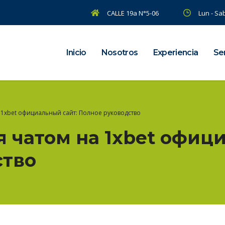
CALLE 19a N°5-06
Lun - Sab
Inicio
Nosotros
Experiencia
Ser
 1xbet официальный сайт: Полное руководство
я чатом на 1xbet офиц
ство