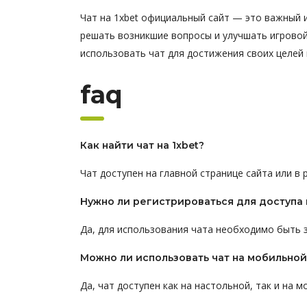
Чат на 1xbet официальный сайт — это важный 
решать возникшие вопросы и улучшать игрово
использовать чат для достижения своих целей
faq
Как найти чат на 1xbet?
Чат доступен на главной странице сайта или в 
Нужно ли регистрироваться для доступа 
Да, для использования чата необходимо быть 
Можно ли использовать чат на мобильной
Да, чат доступен как на настольной, так и на м