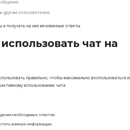
 общения.
и другим пользователем.
ы и получать на них мгновенные ответы.
использовать чат на
спользовать правильно, чтобы максимально воспользоваться е
фективному использованию чата:
ждения необходимых ответов.
пустить важную информацию.