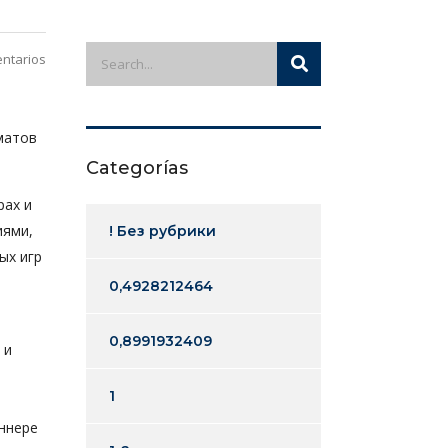
ntarios
матов
Categorías
рах и
иями,
! Без рубрики
ых игр
0,4928212464
0,8991932409
 и
1
ннере