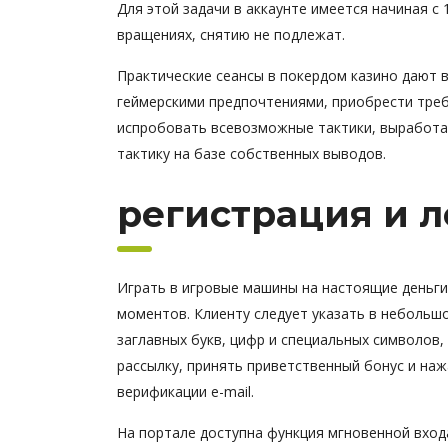
Для этой задачи в аккаунте имеется начиная с
вращениях, снятию не подлежат.
Практические сеансы в покердом казино дают 
геймерскими предпочтениями, приобрести треб
испробовать всевозможные тактики, выработа
тактику на базе собственных выводов.
регистрация и л
Играть в игровые машины на настоящие деньги
моментов. Клиенту следует указать в небольшо
заглавных букв, цифр и специальных символов,
рассылку, принять приветственный бонус и наж
верификации e-mail.
На портале доступна функция мгновенной вход