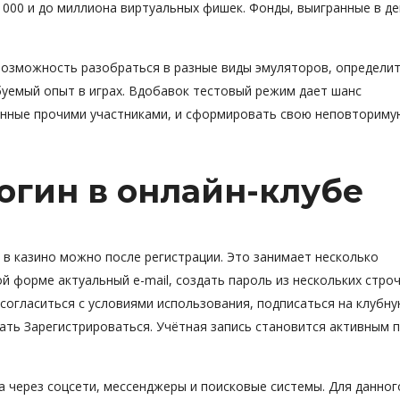
 1000 и до миллиона виртуальных фишек. Фонды, выигранные в д
возможность разобраться в разные виды эмуляторов, определит
уемый опыт в играх. Вдобавок тестовый режим дает шанс
нные прочими участниками, и сформировать свою неповториму
огин в онлайн-клубе
 в казино можно после регистрации. Это занимает несколько
й форме актуальный e-mail, создать пароль из нескольких стро
 согласиться с условиями использования, подписаться на клубн
ать Зарегистрироваться. Учётная запись становится активным 
а через соцсети, мессенджеры и поисковые системы. Для данног