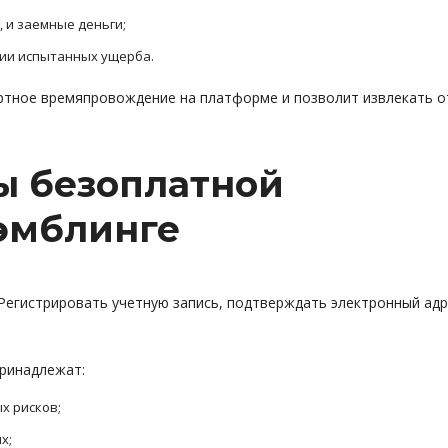
, и заемные деньги;
ции испытанных ущерба.
тное времяпровождение на платформе и позволит извлекать о
ы безоплатной
гэмблинге
Регистрировать учетную запись, подтверждать электронный адр
ринадлежат:
х рисков;
х;