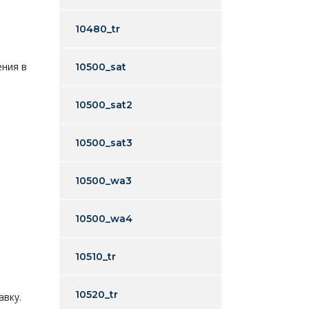
10480_tr
ения в
10500_sat
10500_sat2
10500_sat3
10500_wa3
10500_wa4
10510_tr
10520_tr
авку.