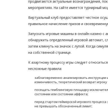
продвигаются актуальные вознаграждения, пок
мероприятиях. На сайте имеется турнирный мо
Виртуальный клуб предоставляет честное осущ
правильное начисление призов и своевременну
Запускать игровые машины в онлайн казино с а
обнаружить определенный игровой автомат, сле
затем кликнуть на значок с лупой. Когда симу
на собственной странице.
К азартному процессу игры следует относиться
несложные правила:
заблаговременно анализировать инструкции и 
изменчивость, теоретический возврат игроку
посещать гемблинговую площадку исключитель
состоянии или состоянии аффекта;
перед стартом геймерской игрового процесса 
не превышать обозначенный лимит;