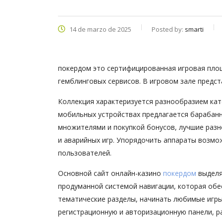
14 de marzo de 2025
Posted by:
smarti
покердом это сертифицированная игровая пло
гемблинговых сервисов. В игровом зале предст
Коллекция характеризуется разнообразием кат
мобильных устройствах предлагается барабан
множителями и покупкой бонусов, лучшие разн
и аварийных игр. Упорядочить аппараты возмо
пользователей.
Основной сайт онлайн-казино
покердом
выделя
продуманной системой навигации, которая обе
тематические разделы, начинать любимые игры
регистрационную и авторизационную панели, р