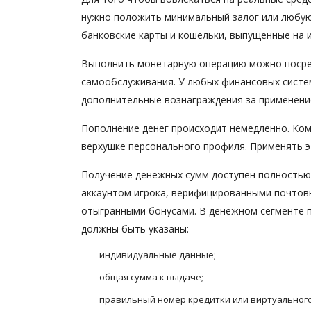
нужно положить минимальный залог или любую 
банковские карты и кошельки, выпущенные на и
Выполнить монетарную операцию можно посред
самообслуживания. У любых финансовых сист
дополнительные вознаграждения за применение
Пополнение денег происходит немедленно. Ком
верхушке персонального профиля. Применять э
Получение денежных сумм доступен полность
аккаунтом игрока, верифицированными почтов
отыгранными бонусами. В денежном сегменте п
должны быть указаны:
индивидуальные данные;
общая сумма к выдаче;
правильный номер кредитки или виртуального 