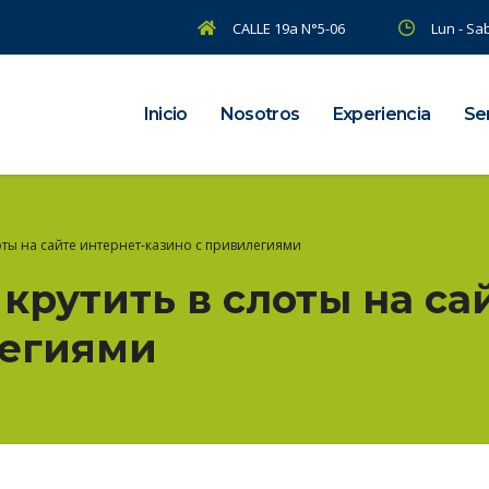
CALLE 19a N°5-06
Lun - Sab
Inicio
Nosotros
Experiencia
Ser
оты на сайте интернет-казино с привилегиями
крутить в слоты на са
легиями