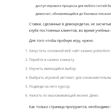
доступ игрового процесса для любого гостей б
демосчет, обновляющийся до базовых показа
Ставки, сделанные в демокредитах, не засчит
клубе постоянных клиентов, во время учебных 
Для того чтобы пробную игру, нужно:
Запустить основной веб-сайт казино pokerdom
Перейти в казино комнату.
Изучить имеющийся выбор.
Выбрать игровой автомат для ознакомительны
Подведи на него курсор.
Нажать по выскакивающей иконке Демо.
Как только страница прогрузится, необходимо 