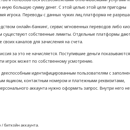
иную большую сумму денег. С этой целью этой цели пригодны
мя игрока. Переводы с данных чужих лиц платформа не разреша
ством онлайн-банкинг, сервис мгновенных переводов либо кио
ем существуют собственные лимиты. Отдельные платформы даю
 своих каналов для зачисления на счета.
иссия за это не начисляется. Поступившие деньги показываются
ти игрок может по собственному усмотрению.
ю дееспособным идентифицированным пользователям с заполне
ым ящиком, контактным номером и платежными реквизитами,
ерсонального аккаунта нужно оформить запрос. Внутри него не
/ биткойн аккаунта.