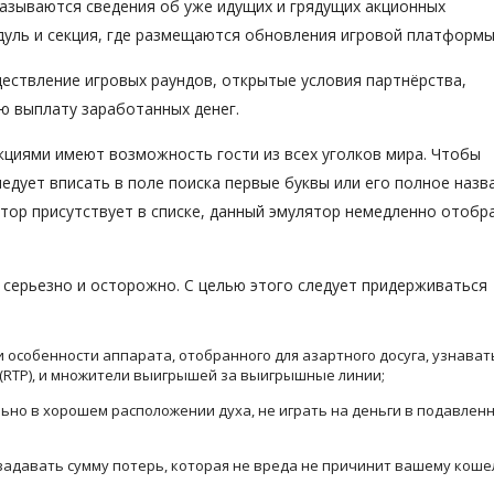
азываются сведения об уже идущих и грядущих акционных
дуль и секция, где размещаются обновления игровой платформы
ествление игровых раундов, открытые условия партнёрства,
ю выплату заработанных денег.
кциями имеют возможность гости из всех уголков мира. Чтобы
дует вписать в поле поиска первые буквы или его полное назва
лятор присутствует в списке, данный эмулятор немедленно отобр
 серьезно и осторожно. С целью этого следует придерживаться
особенности аппарата, отобранного для азартного досуга, узнават
 (RTP), и множители выигрышей за выигрышные линии;
но в хорошем расположении духа, не играть на деньги в подавлен
задавать сумму потерь, которая не вреда не причинит вашему кошел