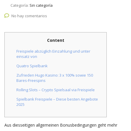
Categoría:
Sin categoría
No hay comentarios
Content
Freispiele abzüglich Einzahlung und unter
einsatz von
Quatro Spielbank
Zufrieden Hugo Kasino: 3 x 100% sowie 150
Bares-Freespins
Rolling Slots – Crypto Spielsaal via Freispiele
Spielbank Freispiele – Diese besten Angebote
2025
Aus diesseitigen allgemeinen Bonusbedingungen geht mehr