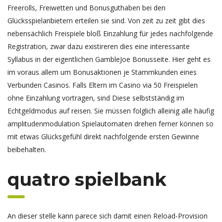
Freerolls, Freiwetten und Bonusguthaben bei den
Glücksspielanbietern erteilen sie sind. Von zeit zu zeit gibt dies
nebensächlich Freispiele bloß Einzahlung für jedes nachfolgende
Registration, zwar dazu existireren dies eine interessante
Syllabus in der eigentlichen GambleJoe Bonusseite. Hier geht es
im voraus allem um Bonusaktionen je Stammkunden eines
Verbunden Casinos. Falls Eltern im Casino via 50 Freispielen
ohne Einzahlung vortragen, sind Diese selbstständig im
Echtgeldmodus auf reisen. Sie müssen folglich alleinig alle häufig
amplitudenmodulation Spielautomaten drehen ferner können so
mit etwas Glücksgefühl direkt nachfolgende ersten Gewinne
beibehalten.
quatro spielbank
An dieser stelle kann parece sich damit einen Reload-Provision