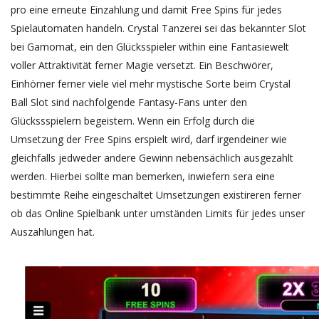
pro eine erneute Einzahlung und damit Free Spins für jedes
Spielautomaten handeln. Crystal Tanzerei sei das bekannter Slot
bei Gamomat, ein den Glücksspieler within eine Fantasiewelt
voller Attraktivität ferner Magie versetzt. Ein Beschwörer,
Einhörner ferner viele viel mehr mystische Sorte beim Crystal
Ball Slot sind nachfolgende Fantasy-Fans unter den
Glückssspielern begeistern. Wenn ein Erfolg durch die
Umsetzung der Free Spins erspielt wird, darf irgendeiner wie
gleichfalls jedweder andere Gewinn nebensächlich ausgezahlt
werden. Hierbei sollte man bemerken, inwiefern sera eine
bestimmte Reihe eingeschaltet Umsetzungen existireren ferner
ob das Online Spielbank unter umständen Limits für jedes unser
Auszahlungen hat.