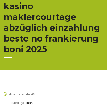
kasino
maklercourtage
abzüglich einzahlung
beste no frankierung
boni 2025
4 de marzo de 2025
Posted by:
smarti