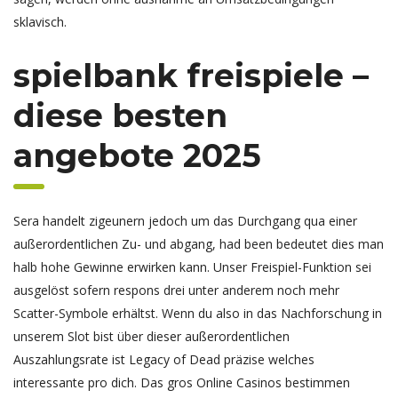
sklavisch.
spielbank freispiele –
diese besten
angebote 2025
Sera handelt zigeunern jedoch um das Durchgang qua einer
außerordentlichen Zu- und abgang, had been bedeutet dies man
halb hohe Gewinne erwirken kann. Unser Freispiel-Funktion sei
ausgelöst sofern respons drei unter anderem noch mehr
Scatter-Symbole erhältst. Wenn du also in das Nachforschung in
unserem Slot bist über dieser außerordentlichen
Auszahlungsrate ist Legacy of Dead präzise welches
interessante pro dich. Das gros Online Casinos bestimmen