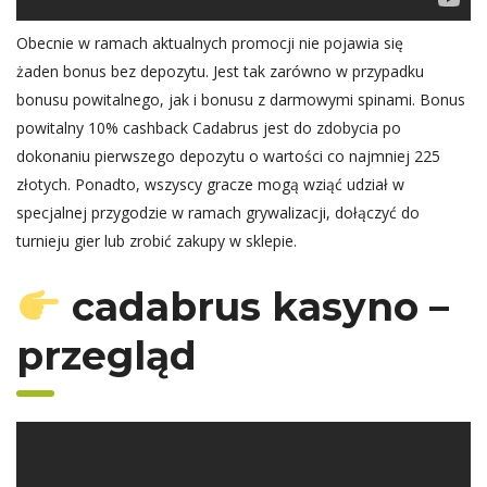
Obecnie w ramach aktualnych promocji nie pojawia się
żaden bonus bez depozytu. Jest tak zarówno w przypadku
bonusu powitalnego, jak i bonusu z darmowymi spinami. Bonus
powitalny 10% cashback Cadabrus jest do zdobycia po
dokonaniu pierwszego depozytu o wartości co najmniej 225
złotych. Ponadto, wszyscy gracze mogą wziąć udział w
specjalnej przygodzie w ramach grywalizacji, dołączyć do
turnieju gier lub zrobić zakupy w sklepie.
сadabrus kasyno –
przegląd