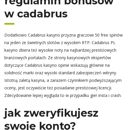
regulamin bonusów
w cadabrus
Dodatkowo Cadabrus kasyno przyzna graczowi 50 free spinów
na jeden ze świetnych slotów z wysokim RTP. Cadabrus PL
kasyno zbiera też wysokie noty na najbardziej prestiżowych
branżowych portalach. Ze strony kasynowych ekspertów
dotyczące Cadabrus kasyno opinie wskazują głównie na
solidność marki oraz wysoki standard zabezpieczeń witryny.
Istotną zaletą kasyna, a zarazem czynnikiem podwyższającym
oceny, jest oczywiście też posiadanie prestiżowej licencji.
Zdecydowanie lepiej wygląda to w przypadku gier insta i crash.
jak zweryfikujesz
swoje konto?