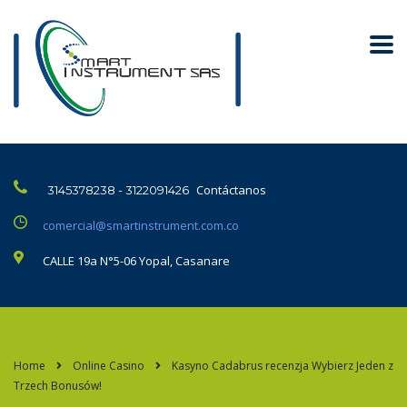
Contáctanos
3145378238 - 3122091426
comercial@smartinstrument.com.co
CALLE 19a N°5-06 Yopal, Casanare
Home
Online Casino
Kasyno Cadabrus recenzja Wybierz Jeden z
Trzech Bonusów!