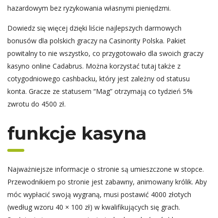
hazardowym bez ryzykowania własnymi pieniędzmi.
Dowiedz się więcej dzięki liście najlepszych darmowych
bonusów dla polskich graczy na Casinority Polska. Pakiet
powitalny to nie wszystko, co przygotowało dla swoich graczy
kasyno online Cadabrus. Można korzystać tutaj także z
cotygodniowego cashbacku, który jest zależny od statusu
konta. Gracze ze statusem “Mag” otrzymają co tydzień 5%
zwrotu do 4500 zł.
funkcje kasyna
Najważniejsze informacje o stronie są umieszczone w stopce.
Przewodnikiem po stronie jest zabawny, animowany królik. Aby
móc wypłacić swoją wygraną, musi postawić 4000 złotych
(według wzoru 40 × 100 zł) w kwalifikujących się grach.