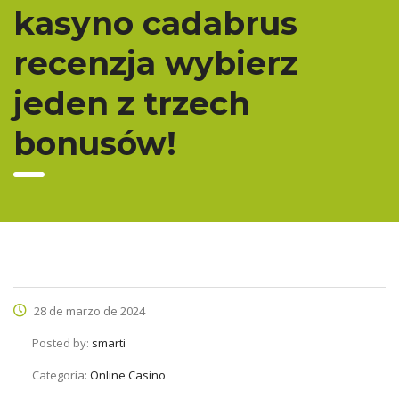
kasyno cadabrus
recenzja wybierz
jeden z trzech
bonusów!
28 de marzo de 2024
Posted by:
smarti
Categoría:
Online Casino