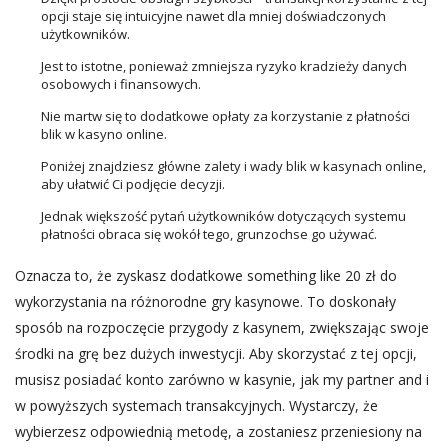
opcji staje się intuicyjne nawet dla mniej doświadczonych
użytkowników.
Jest to istotne, ponieważ zmniejsza ryzyko kradzieży danych
osobowych i finansowych.
Nie martw się to dodatkowe opłaty za korzystanie z płatności
blik w kasyno online.
Poniżej znajdziesz główne zalety i wady blik w kasynach online,
aby ułatwić Ci podjęcie decyzji.
Jednak większość pytań użytkowników dotyczących systemu
płatności obraca się wokół tego, grunzochse go używać.
Oznacza to, że zyskasz dodatkowe something like 20 zł do
wykorzystania na różnorodne gry kasynowe. To doskonały
sposób na rozpoczęcie przygody z kasynem, zwiększając swoje
środki na grę bez dużych inwestycji. Aby skorzystać z tej opcji,
musisz posiadać konto zarówno w kasynie, jak my partner and i
w powyższych systemach transakcyjnych. Wystarczy, że
wybierzesz odpowiednią metodę, a zostaniesz przeniesiony na