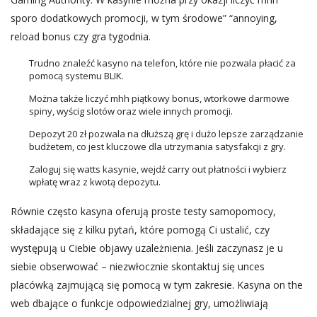
sporo dodatkowych promocji, w tym środowe” “annoying,
reload bonus czy gra tygodnia.
Trudno znaleźć kasyno na telefon, które nie pozwala płacić za
pomocą systemu BLIK.
Można także liczyć mhh piątkowy bonus, wtorkowe darmowe
spiny, wyścig slotów oraz wiele innych promocji.
Depozyt 20 zł pozwala na dłuższą grę i dużo lepsze zarządzanie
budżetem, co jest kluczowe dla utrzymania satysfakcji z gry.
Zaloguj się watts kasynie, wejdź carry out płatności i wybierz
wpłatę wraz z kwotą depozytu.
Równie często kasyna oferują proste testy samopomocy,
składające się z kilku pytań, które pomogą Ci ustalić, czy
występują u Ciebie objawy uzależnienia. Jeśli zaczynasz je u
siebie obserwować – niezwłocznie skontaktuj się unces
placówką zajmującą się pomocą w tym zakresie. Kasyna on the
web dbające o funkcje odpowiedzialnej gry, umożliwiają