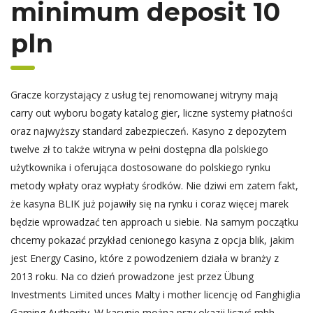
minimum deposit 10
pln
Gracze korzystający z usług tej renomowanej witryny mają
carry out wyboru bogaty katalog gier, liczne systemy płatności
oraz najwyższy standard zabezpieczeń. Kasyno z depozytem
twelve zł to także witryna w pełni dostępna dla polskiego
użytkownika i oferująca dostosowane do polskiego rynku
metody wpłaty oraz wypłaty środków. Nie dziwi em zatem fakt,
że kasyna BLIK już pojawiły się na rynku i coraz więcej marek
będzie wprowadzać ten approach u siebie. Na samym początku
chcemy pokazać przykład cenionego kasyna z opcja blik, jakim
jest Energy Casino, które z powodzeniem działa w branży z
2013 roku. Na co dzień prowadzone jest przez Übung
Investments Limited unces Malty i mother licencję od Fanghiglia
Gaming Authority. W kasynie można przy okazji liczyć mhh