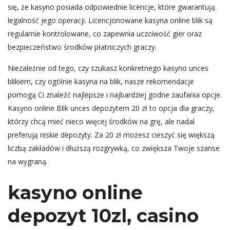
się, że kasyno posiada odpowiednie licencje, które gwarantują
legalność jego operacji. Licencjonowane kasyna online blik są
regularnie kontrolowane, co zapewnia uczciwość gier oraz
bezpieczeństwo środków płatniczych graczy.
Niezależnie od tego, czy szukasz konkretnego kasyno unces
blikiem, czy ogólnie kasyna na blik, nasze rekomendacje
pomogą Ci znaleźć najlepsze i najbardziej godne zaufania opcje.
Kasyno online Blik unces depozytem 20 zł to opcja dla graczy,
którzy chcą mieć nieco więcej środków na grę, ale nadal
preferują niskie depozyty. Za 20 zł możesz cieszyć się większą
liczbą zakładów i dłuższą rozgrywką, co zwiększa Twoje szanse
na wygraną.
kasyno online
depozyt 10zl, casino