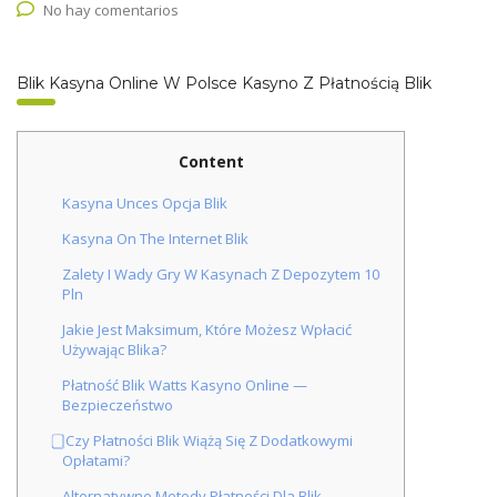
No hay comentarios
Blik Kasyna Online W Polsce Kasyno Z Płatnością Blik
Content
Kasyna Unces Opcja Blik
Kasyna On The Internet Blik
Zalety I Wady Gry W Kasynach Z Depozytem 10
Pln
Jakie Jest Maksimum, Które Możesz Wpłacić
Używając Blika?
Płatność Blik Watts Kasyno Online —
Bezpieczeństwo
⃣ Czy Płatności Blik Wiążą Się Z Dodatkowymi
Opłatami?
Alternatywne Metody Płatności Dla Blik