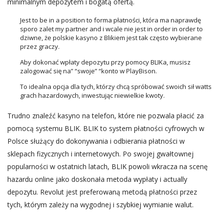
minimalnym depozytem i bogatą ofertą.
Jest to be in a position to forma płatności, która ma naprawdę
sporo zalet my partner and i wcale nie jest in order in order to
dziwne, że polskie kasyno z Blikiem jest tak często wybierane
przez graczy.
Aby dokonać wpłaty depozytu przy pomocy BLIKa, musisz
zalogować się na” “swoje” “konto w PlayBison.
To idealna opcja dla tych, którzy chcą spróbować swoich sił watts
grach hazardowych, inwestując niewielkie kwoty.
Trudno znaleźć kasyno na telefon, które nie pozwala płacić za
pomocą systemu BLIK. BLIK to system płatności cyfrowych w
Polsce służący do dokonywania i odbierania płatności w
sklepach fizycznych i internetowych. Po swojej gwałtownej
popularności w ostatnich latach, BLIK powoli wkracza na scenę
hazardu online jako doskonała metoda wypłaty i actually
depozytu. Revolut jest preferowaną metodą płatności przez
tych, którym zależy na wygodnej i szybkiej wymianie walut.