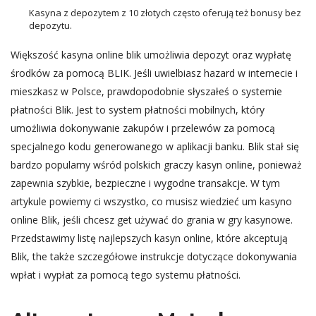
Kasyna z depozytem z 10 złotych często oferują też bonusy bez
depozytu.
Większość kasyna online blik umożliwia depozyt oraz wypłatę
środków za pomocą BLIK. Jeśli uwielbiasz hazard w internecie i
mieszkasz w Polsce, prawdopodobnie słyszałeś o systemie
płatności Blik. Jest to system płatności mobilnych, który
umożliwia dokonywanie zakupów i przelewów za pomocą
specjalnego kodu generowanego w aplikacji banku. Blik stał się
bardzo popularny wśród polskich graczy kasyn online, ponieważ
zapewnia szybkie, bezpieczne i wygodne transakcje. W tym
artykule powiemy ci wszystko, co musisz wiedzieć um kasyno
online Blik, jeśli chcesz get używać do grania w gry kasynowe.
Przedstawimy listę najlepszych kasyn online, które akceptują
Blik, the także szczegółowe instrukcje dotyczące dokonywania
wpłat i wypłat za pomocą tego systemu płatności.