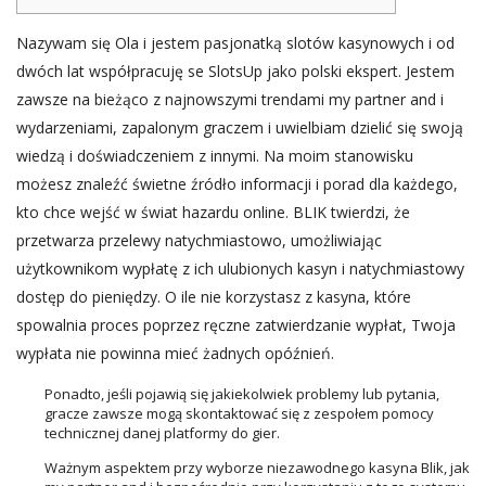
Nazywam się Ola i jestem pasjonatką slotów kasynowych i od
dwóch lat współpracuję se SlotsUp jako polski ekspert. Jestem
zawsze na bieżąco z najnowszymi trendami my partner and i
wydarzeniami, zapalonym graczem i uwielbiam dzielić się swoją
wiedzą i doświadczeniem z innymi. Na moim stanowisku
możesz znaleźć świetne źródło informacji i porad dla każdego,
kto chce wejść w świat hazardu online. BLIK twierdzi, że
przetwarza przelewy natychmiastowo, umożliwiając
użytkownikom wypłatę z ich ulubionych kasyn i natychmiastowy
dostęp do pieniędzy. O ile nie korzystasz z kasyna, które
spowalnia proces poprzez ręczne zatwierdzanie wypłat, Twoja
wypłata nie powinna mieć żadnych opóźnień.
Ponadto, jeśli pojawią się jakiekolwiek problemy lub pytania,
gracze zawsze mogą skontaktować się z zespołem pomocy
technicznej danej platformy do gier.
Ważnym aspektem przy wyborze niezawodnego kasyna Blik, jak