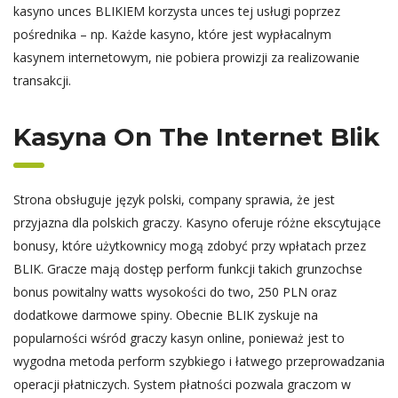
kasyno unces BLIKIEM korzysta unces tej usługi poprzez
pośrednika – np. Każde kasyno, które jest wypłacalnym
kasynem internetowym, nie pobiera prowizji za realizowanie
transakcji.
Kasyna On The Internet Blik
Strona obsługuje język polski, company sprawia, że jest
przyjazna dla polskich graczy. Kasyno oferuje różne ekscytujące
bonusy, które użytkownicy mogą zdobyć przy wpłatach przez
BLIK. Gracze mają dostęp perform funkcji takich grunzochse
bonus powitalny watts wysokości do two, 250 PLN oraz
dodatkowe darmowe spiny. Obecnie BLIK zyskuje na
popularności wśród graczy kasyn online, ponieważ jest to
wygodna metoda perform szybkiego i łatwego przeprowadzania
operacji płatniczych. System płatności pozwala graczom w