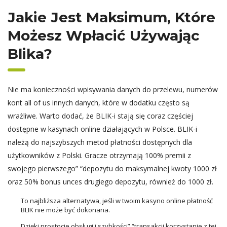
Jakie Jest Maksimum, Które
Możesz Wpłacić Używając
Blika?
Nie ma konieczności wpisywania danych do przelewu, numerów
kont all of us innych danych, które w dodatku często są
wrażliwe. Warto dodać, że BLIK-i stają się coraz częściej
dostępne w kasynach online działających w Polsce. BLIK-i
należą do najszybszych metod płatności dostępnych dla
użytkowników z Polski. Gracze otrzymają 100% premii z
swojego pierwszego” “depozytu do maksymalnej kwoty 1000 zł
oraz 50% bonus unces drugiego depozytu, również do 1000 zł.
To najbliższa alternatywa, jeśli w twoim kasyno online płatność
BLIK nie może być dokonana.
Dzięki prostocie obsługi i szybkości” “transakcji korzystanie z tej