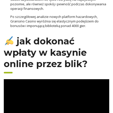
poziomie, ale również spokój i pewność podczas dokonywania
operacji finansowych.
Po szczegółowej analizie nowych platform hazardowych,
Gransino Casino wyróżnia się elastycznym podejściem do
bonusów i imponującą biblioteką ponad 4000 gier.
jak dokonać
wpłaty w kasynie
online przez blik?