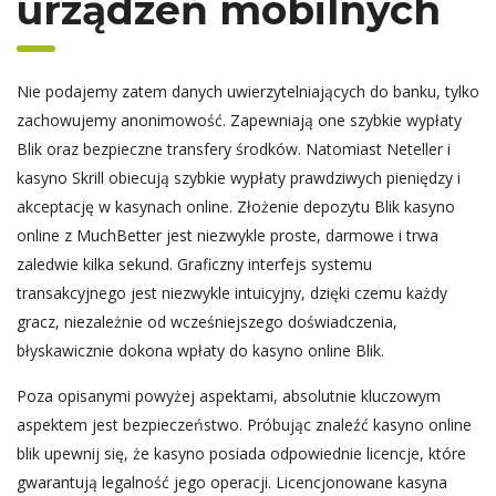
urządzeń mobilnych
Nie podajemy zatem danych uwierzytelniających do banku, tylko
zachowujemy anonimowość. Zapewniają one szybkie wypłaty
Blik oraz bezpieczne transfery środków. Natomiast Neteller i
kasyno Skrill obiecują szybkie wypłaty prawdziwych pieniędzy i
akceptację w kasynach online. Złożenie depozytu Blik kasyno
online z MuchBetter jest niezwykle proste, darmowe i trwa
zaledwie kilka sekund. Graficzny interfejs systemu
transakcyjnego jest niezwykle intuicyjny, dzięki czemu każdy
gracz, niezależnie od wcześniejszego doświadczenia,
błyskawicznie dokona wpłaty do kasyno online Blik.
Poza opisanymi powyżej aspektami, absolutnie kluczowym
aspektem jest bezpieczeństwo. Próbując znaleźć kasyno online
blik upewnij się, że kasyno posiada odpowiednie licencje, które
gwarantują legalność jego operacji. Licencjonowane kasyna