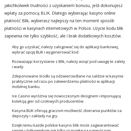
jakichkolwiek trudności z uzyskaniem bonusu, jeśli dokonujesz
wpłaty za pomocą BLIK. Dlatego wybierając kasyno online
płatność Blik, wybierasz najlepszy na ten moment sposób
płatności w kasynach internetowych w Polsce. Użycie kodu blik
zapewnia nie tylko szybkość, ale i brak dodatkowych kosztów.
Aby go uzyskać, należy zalogować się do aplikacji bankowej,
wybrać opcję BLIK i wygenerować kod.
Rozważając korzystanie z Blik, należy wziąć pod uwagę te zalety
i wady.
Zdeponowane środki są odzwierciedlane na saldzie w kasynie
praktycznie od razu po zatwierdzeniu płatności w aplikacji
mobilnej banku.
Ice Casino wyróżnia się nowoczesnym designem i imponującą
kolekcją gier od czołowych producentów.
Kasyna BLIK oferują graczom możliwość zbierania punktów za
depozyty i zakłady na gry.
Dzięki temu każde polskie kasyno blik może zagwarantować
swoim użytkownikom nie tylko rozrywkę na najwyższym