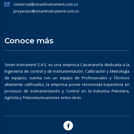
comercial@smartinstrument.com.co
proyectos@smartinstrument.com.co
Conoce más
Smart Instrument S.A.S. es una empresa Casanareña dedicada a la
Ingeniería de control y de Instrumentación, Calibración y Metrología
de equipos; cuenta con un equipo de Profesionales y Técnicos
altamente calificados, la empresa posee reconocida trayectoria en
procesos de Instrumentación y Control en la Industria Petrolera,
Agrícola y Telecomunicaciones entre otras.