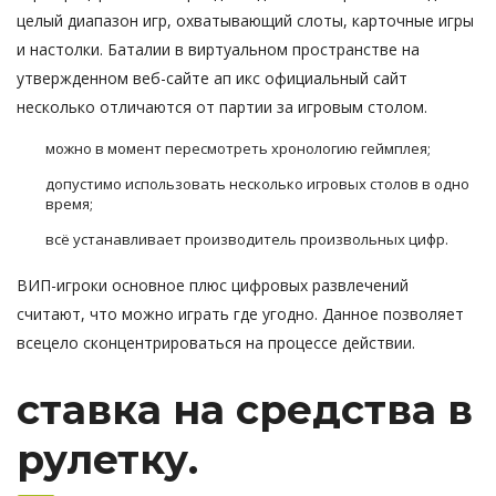
целый диапазон игр, охватывающий слоты, карточные игры
и настолки. Баталии в виртуальном пространстве на
утвержденном веб-сайте ап икс официальный сайт
несколько отличаются от партии за игровым столом.
можно в момент пересмотреть хронологию геймплея;
допустимо использовать несколько игровых столов в одно
время;
всё устанавливает производитель произвольных цифр.
ВИП-игроки основное плюс цифровых развлечений
считают, что можно играть где угодно. Данное позволяет
всецело сконцентрироваться на процессе действии.
ставка на средства в
рулетку.