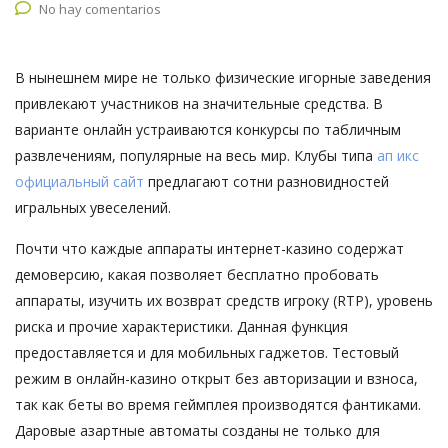
No hay comentarios
В нынешнем мире не только физические игорные заведения
привлекают участников на значительные средства. В
варианте онлайн устраиваются конкурсы по табличным
развлечениям, популярные на весь мир. Клубы типа
ап икс
официальный сайт
предлагают сотни разновидностей
игральных увеселений.
Почти что каждые аппараты интернет-казино содержат
демоверсию, какая позволяет бесплатно пробовать
аппараты, изучить их возврат средств игроку (RTP), уровень
риска и прочие характеристики. Данная функция
предоставляется и для мобильных гаджетов. Тестовый
режим в онлайн-казино открыт без авторизации и взноса,
так как беты во время геймплея производятся фантиками.
Даровые азартные автоматы созданы не только для