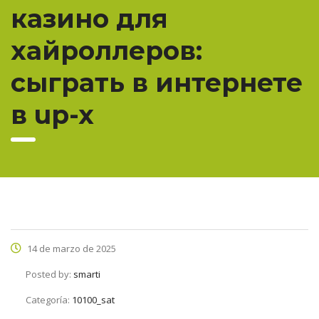
казино для
хайроллеров:
сыграть в интернете
в up-x
14 de marzo de 2025
Posted by:
smarti
Categoría:
10100_sat