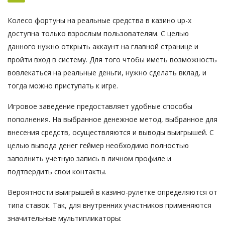
Колесо фортуны на реальные средства в казино up-x
доступна только взрослым пользователям. С целью
данного нужно открыть аккаунт на главной странице и
пройти вход в систему. Для того чтобы иметь возможность
вовлекаться на реальные деньги, нужно сделать вклад, и
тогда можно приступать к игре.
Игровое заведение предоставляет удобные способы
пополнения. На выбранное денежное метод, выбранное для
внесения средств, осуществляются и выводы выигрышей. С
целью вывода денег геймер необходимо полностью
заполнить учетную запись в личном профиле и
подтвердить свои контакты.
Вероятности выигрышей в казино-рулетке определяются от
типа ставок. Так, для внутренних участников применяются
значительные мультипликаторы: