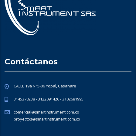
Contáctanos
CALLE 19a N°5-06 Yopal, Casanare
3145378238 - 3122091426 - 3102681995
comercial@smartinstrument.com.co
proyectos@smartinstrument.com.co