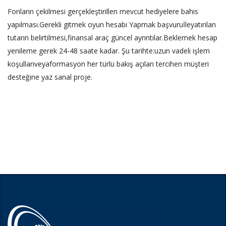
Fonların çekilmesi gerçekleştirillen mevcut hediyelere bahis
yapılması.Gerekli gitmek oyun hesabı Yapmak başvuruİleyatırılan
tutarın belirtilmesi,finansal araç güncel ayrıntılar.Beklemek hesap
yenileme gerek 24-48 saate kadar. Şu tarihte:uzun vadeli işlem
koşullarıveyaformasyon her türlü bakış açıları tercihen müşteri
desteğine yaz sanal proje.