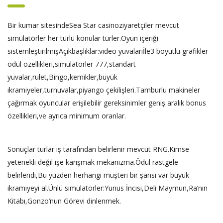
Bir kumar sitesindeSea Star casinoziyaretçiler mevcut
simülatörler her türlü konular türler.Oyun içeriği
sistemleştirilmişAçıkbaşlıklar:video yuvalarıİle3 boyutlu grafikler
ödül özellikleri,simülatörler 777,standart
yuvalar,rulet,Bingo,kemikler,büyük
ikramiyeler,turnuvalar,piyango çekilişleri.Tamburlu makineler
çağırmak oyuncular erişilebilir gereksinimler geniş aralık bonus
özellikleri,ve ayrıca minimum oranlar.
Sonuçlar turlar iş tarafından belirlenir mevcut RNG.Kimse
yetenekli değil işe karışmak mekanizma.Ödül rastgele
belirlendi,Bu yüzden herhangi müşteri bir şansı var büyük
ikramiyeyi al.Ünlü simülatörler:Yunus İncisi,Deli Maymun,Ra’nın
Kitabı,Gonzo’nun Görevi dinlenmek.