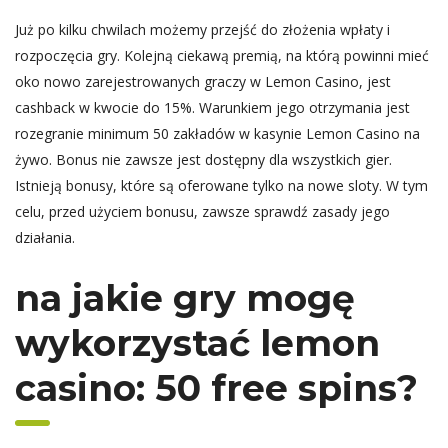
Już po kilku chwilach możemy przejść do złożenia wpłaty i
rozpoczęcia gry. Kolejną ciekawą premią, na którą powinni mieć
oko nowo zarejestrowanych graczy w Lemon Casino, jest
cashback w kwocie do 15%. Warunkiem jego otrzymania jest
rozegranie minimum 50 zakładów w kasynie Lemon Casino na
żywo. Bonus nie zawsze jest dostępny dla wszystkich gier.
Istnieją bonusy, które są oferowane tylko na nowe sloty. W tym
celu, przed użyciem bonusu, zawsze sprawdź zasady jego
działania.
na jakie gry mogę
wykorzystać lemon
casino: 50 free spins?