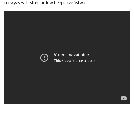
najwyższych standardów bezpieczeństwa.