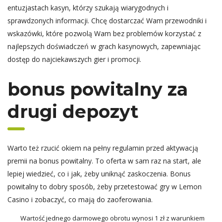
entuzjastach kasyn, którzy szukają wiarygodnych i
sprawdzonych informacji. Chcę dostarczać Wam przewodniki i
wskazówki, które pozwolą Wam bez problemów korzystać z
najlepszych doświadczeń w grach kasynowych, zapewniając
dostęp do najciekawszych gier i promocji.
bonus powitalny za
drugi depozyt
Warto też rzucić okiem na pełny regulamin przed aktywacją
premii na bonus powitalny. To oferta w sam raz na start, ale
lepiej wiedzieć, co i jak, żeby uniknąć zaskoczenia. Bonus
powitalny to dobry sposób, żeby przetestować gry w Lemon
Casino i zobaczyć, co mają do zaoferowania.
Wartość jednego darmowego obrotu wynosi 1 zł z warunkiem