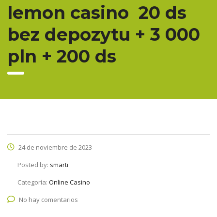
lemon casino ️ 20 ds
bez depozytu + 3 000
pln + 200 ds
24 de noviembre de 2023
Posted by:
smarti
Categoría:
Online Casino
No hay comentarios