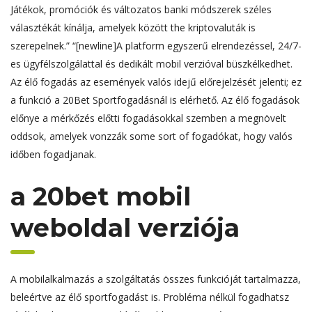
Játékok, promóciók és változatos banki módszerek széles
választékát kínálja, amelyek között the kriptovaluták is
szerepelnek.” “[newline]A platform egyszerű elrendezéssel, 24/7-
es ügyfélszolgálattal és dedikált mobil verzióval büszkélkedhet.
Az élő fogadás az események valós idejű előrejelzését jelenti; ez
a funkció a 20Bet Sportfogadásnál is elérhető. Az élő fogadások
előnye a mérkőzés előtti fogadásokkal szemben a megnövelt
oddsok, amelyek vonzzák some sort of fogadókat, hogy valós
időben fogadjanak.
a 20bet mobil
weboldal verziója
A mobilalkalmazás a szolgáltatás összes funkcióját tartalmazza,
beleértve az élő sportfogadást is. Probléma nélkül fogadhatsz