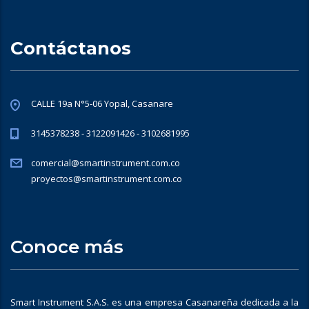
Contáctanos
CALLE 19a N°5-06 Yopal, Casanare
3145378238 - 3122091426 - 3102681995
comercial@smartinstrument.com.co
proyectos@smartinstrument.com.co
Conoce más
Smart Instrument S.A.S. es una empresa Casanareña dedicada a la