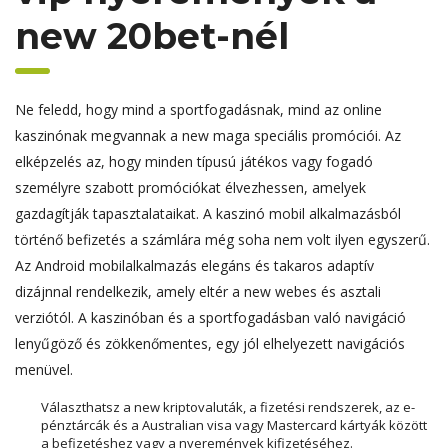
new 20bet-nél
Ne feledd, hogy mind a sportfogadásnak, mind az online
kaszinónak megvannak a new maga speciális promóciói. Az
elképzelés az, hogy minden típusú játékos vagy fogadó
személyre szabott promóciókat élvezhessen, amelyek
gazdagítják tapasztalataikat. A kaszinó mobil alkalmazásból
történő befizetés a számlára még soha nem volt ilyen egyszerű.
Az Android mobilalkalmazás elegáns és takaros adaptív
dizájnnal rendelkezik, amely eltér a new webes és asztali
verziótól. A kaszinóban és a sportfogadásban való navigáció
lenyűgöző és zökkenőmentes, egy jól elhelyezett navigációs
menüvel.
Választhatsz a new kriptovaluták, a fizetési rendszerek, az e-
pénztárcák és a Australian visa vagy Mastercard kártyák között
a befizetéshez vagy a nyeremények kifizetéséhez.