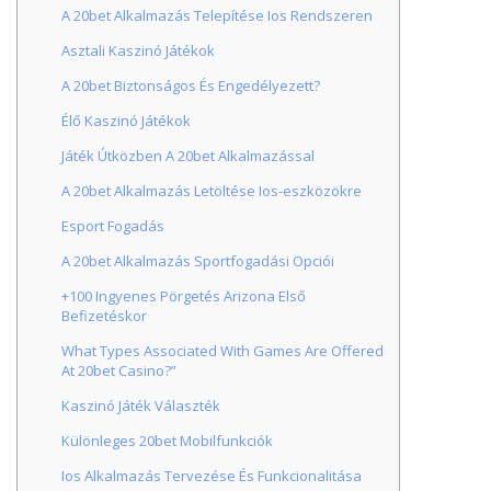
A 20bet Alkalmazás Telepítése Ios Rendszeren
Asztali Kaszinó Játékok
A 20bet Biztonságos És Engedélyezett?
Élő Kaszinó Játékok
Játék Útközben A 20bet Alkalmazással
A 20bet Alkalmazás Letöltése Ios-eszközökre
Esport Fogadás
A 20bet Alkalmazás Sportfogadási Opciói
+100 Ingyenes Pörgetés Arizona Első
Befizetéskor
What Types Associated With Games Are Offered
At 20bet Casino?”
Kaszinó Játék Választék
Különleges 20bet Mobilfunkciók
Ios Alkalmazás Tervezése És Funkcionalitása