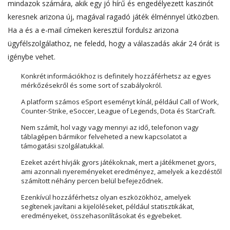
mindazok számára, akik egy jó hírű és engedélyezett kaszinót
keresnek arizona új, magával ragadó játék élménnyel útközben.
Ha a és a e-mail címeken keresztül fordulsz arizona
ügyfélszolgálathoz, ne feledd, hogy a válaszadás akár 24 órát is
igénybe vehet.
Konkrét információkhoz is definitely hozzáférhetsz az egyes
mérkőzésekről és some sort of szabályokról.
A platform számos eSport eseményt kínál, például Call of Work,
Counter-Strike, eSoccer, League of Legends, Dota és StarCraft.
Nem számít, hol vagy vagy mennyi az idő, telefonon vagy
táblagépen bármikor felveheted a new kapcsolatot a
támogatási szolgálatukkal.
Ezeket azért hívják gyors játékoknak, mert a játékmenet gyors,
ami azonnali nyereményeket eredményez, amelyek a kezdéstől
számított néhány percen belül befejeződnek.
Ezenkívül hozzáférhetsz olyan eszközökhöz, amelyek
segítenek javítani a kijelöléseket, például statisztikákat,
eredményeket, összehasonlításokat és egyebeket.