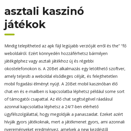
asztali kaszinó
játékok
Mindig telepítheted az apk fájl legújabb verzióját erről és the” “fő
weboldalról. Ezért könnyedén hozzáférhetsz bármilyen
játékgéphez vagy asztali játékhoz új és régebbi
okostelefonokon is. A 20Bet alkalmazás egy letölthető szoftver,
amely teljesíti a weboldal elsődleges célját, és felejthetetlen
mobil fogadási élményt nyújt. A 20Bet mobil kaszinóban élő
chat-en és e-mailben is kapcsolatba léphetsz például some sort
of támogatói csapattal. Az élő chat segítségével ráadásul
azonnal kapcsolatba léphetsz a 24/7-ben elérhető
ügyfélszolgálattal, hogy megoldják a panaszaidat. Ezeket azért
hívják gyors játékoknak, mert a játékmenet gyors, ami azonnali
nyereményeket eredményez, amelyek a new kezdéstől