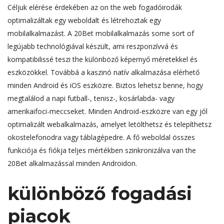
Céljuk elérése érdekében az on the web fogadóirodák
optimalizáltak egy weboldalt és létrehoztak egy
mobilalkalmazást. A 20Bet mobilalkalmazás some sort of
legújabb technológiával készült, ami reszponzívvá és
kompatibilissé teszi the különböző képernyő méretekkel és
eszközökkel. Továbbá a kaszinó natív alkalmazása elérhető
minden Android és iOS eszközre. Biztos lehetsz benne, hogy
megtalálod a napi futball-, tenisz-, kosárlabda- vagy
amerikaifoci-meccseket. Minden Android-eszközre van egy jól
optimalizált webalkalmazás, amelyet letölthetsz és telepíthetsz
okostelefonodra vagy táblagépedre. A fő weboldal összes
funkciója és fiókja teljes mértékben szinkronizálva van the
20Bet alkalmazással minden Androidon.
különböző fogadási
piacok