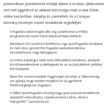
potenciálisan jövedelmező módját ebben a részben. Játékosként
nem kell aggódnod az adataid biztonsága miatt a new 20Bet
online kaszinóban. Irányítja és üzemelteti, és a Curaçao
kormány törvényei szerint rendelkezik engedéllyel.
A fogadási oldal mögött álló cég a platformot a HTML5
programozási nyelv használatával fejlesztette ki.
Bármilyen iOS-eszközre letölthetsz egy sportfogadási kínálatot,
és nem okoz gondot the fogadási weboldal elérése
okostelefonon vagy táblagépen.
Az online katalógus több mint 2000 játékot tartalmaz, amelyek
közül kiemelkednek a játékgépek és az asztali játékok, például
the blackjack.
Mivel the szerencsejáték függőséget okozhat, a 20Bet mindig
azt ajánlja, hogy minden meglévő és új ügyfelünk
felelősségteljesen fogadjon.
A 20Bet Sportfogadási részleg nagy sport piaccal rendelkezik,
amelyből választhatsz, ráadásul mind a híres, mind a
hiánypótló” “sportok közül.