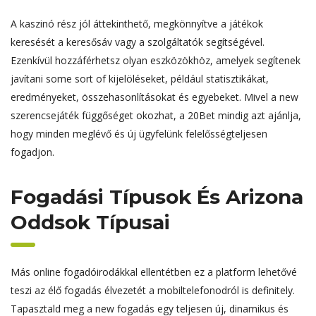
A kaszinó rész jól áttekinthető, megkönnyítve a játékok
keresését a keresősáv vagy a szolgáltatók segítségével.
Ezenkívül hozzáférhetsz olyan eszközökhöz, amelyek segítenek
javítani some sort of kijelöléseket, például statisztikákat,
eredményeket, összehasonlításokat és egyebeket. Mivel a new
szerencsejáték függőséget okozhat, a 20Bet mindig azt ajánlja,
hogy minden meglévő és új ügyfelünk felelősségteljesen
fogadjon.
Fogadási Típusok És Arizona
Oddsok Típusai
Más online fogadóirodákkal ellentétben ez a platform lehetővé
teszi az élő fogadás élvezetét a mobiltelefonodról is definitely.
Tapasztald meg a new fogadás egy teljesen új, dinamikus és