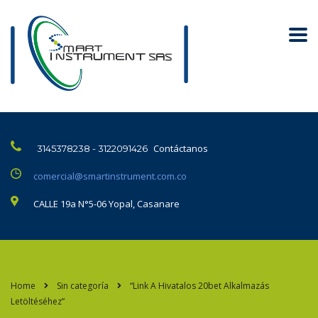
Contáctanos
3145378238 - 3122091426
comercial@smartinstrument.com.co
CALLE 19a N°5-06 Yopal, Casanare
Home
Sin categoría
“Link A Hivatalos 20bet Alkalmazás
Letöltéséhez”