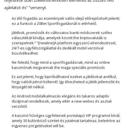
teljesítése után zökkenőmentesen elérheted az összes heti
ajánlatot és” “versenyt.
Az élő fogadás az események valós idejű előrejelzését jelenti;
ez a funkció a 20Bet Sportfogadásnál is elérhető.
Játékok, promóciók és változatos banki módszerek széles
választékát kínálja, amelyek között the kriptovaluták is
szerepelnek.” “[newline]A platform egyszerű elrendezéssel,
24/7-es ügyfélszolgálattal és dedikált mobil verzióval
büszkélkedhet.
Ne feledd, hogy mind a sportfogadásnak, mind az online
kaszinónak megvannak the maga speciális promóciói.
Ez azt jelenti, hogy kipróbálhatod ezeket a játékokat anélkül,
hogy valódi pénzt költenél; így élvezheted a játék jellemzőit és
lényegét tét nélkül.
Az Android mobilalkalmazás elegáns és takaros adaptív
dizájnnal rendelkezik, amely eltér a new webes és asztali
verziótól.
A kaszinó hűséges ügyfeleinek pontalapú VIP programot kínál,
amely 30 különböző szintet és jutalmat tartalmaz, beleértve az
ingyenes pörgetéseket will be.