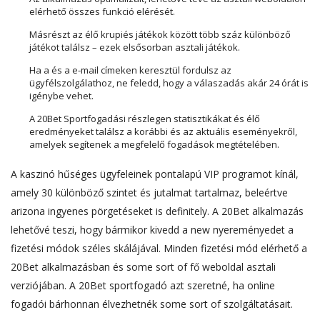
elérhető összes funkció elérését.
Másrészt az élő krupiés játékok között több száz különböző
játékot találsz – ezek elsősorban asztali játékok.
Ha a és a e-mail címeken keresztül fordulsz az
ügyfélszolgálathoz, ne feledd, hogy a válaszadás akár 24 órát is
igénybe vehet.
A 20Bet Sportfogadási részlegen statisztikákat és élő
eredményeket találsz a korábbi és az aktuális eseményekről,
amelyek segítenek a megfelelő fogadások megtételében.
A kaszinó hűséges ügyfeleinek pontalapú VIP programot kínál,
amely 30 különböző szintet és jutalmat tartalmaz, beleértve
arizona ingyenes pörgetéseket is definitely. A 20Bet alkalmazás
lehetővé teszi, hogy bármikor kivedd a new nyereményedet a
fizetési módok széles skálájával. Minden fizetési mód elérhető a
20Bet alkalmazásban és some sort of fő weboldal asztali
verziójában. A 20Bet sportfogadó azt szeretné, ha online
fogadói bárhonnan élvezhetnék some sort of szolgáltatásait.