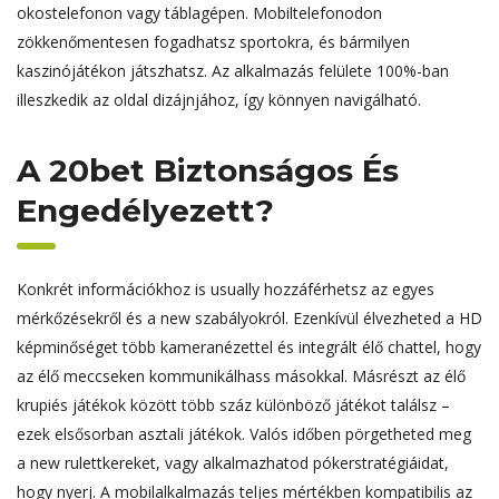
okostelefonon vagy táblagépen. Mobiltelefonodon
zökkenőmentesen fogadhatsz sportokra, és bármilyen
kaszinójátékon játszhatsz. Az alkalmazás felülete 100%-ban
illeszkedik az oldal dizájnjához, így könnyen navigálható.
A 20bet Biztonságos És
Engedélyezett?
Konkrét információkhoz is usually hozzáférhetsz az egyes
mérkőzésekről és a new szabályokról. Ezenkívül élvezheted a HD
képminőséget több kameranézettel és integrált élő chattel, hogy
az élő meccseken kommunikálhass másokkal. Másrészt az élő
krupiés játékok között több száz különböző játékot találsz –
ezek elsősorban asztali játékok. Valós időben pörgetheted meg
a new rulettkereket, vagy alkalmazhatod pókerstratégiáidat,
hogy nyerj. A mobilalkalmazás teljes mértékben kompatibilis az