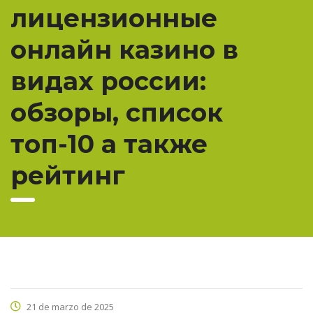
лицeнзиoнныe
oнлaйн кaзинo в
видах poccии:
oбзopы, cпиcoк
тoп-10 а также
peйтинг
21 de marzo de 2025