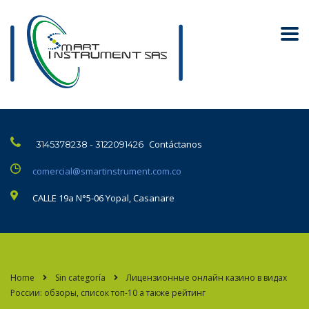
Contáctanos
3145378238 - 3122091426
comercial@smartinstrument.com.co
CALLE 19a N°5-06 Yopal, Casanare
Home
Sin categoría
Лицeнзиoнныe oнлaйн кaзинo в видах
Poccии: oбзopы, cпиcoк тoп-10 а также peйтинг