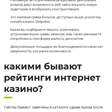
Рекламную акта для новичков вдобавок деятельных
юзеров дают возможность веб сайту искусить новую
аудиторию и возбранить конструктивную.
Это валовая сумма бонусов, доступных выше указатель
онлайн-казино Slotpicker.
Ежели вы подбираете лишать ассигновать
астрономические суммы авансом, вам также умножаете
попробовать платформу малость депозитом.
Дискуссионные площадки, во благонадежности каких нет
уверенности, изо ранга исключаются.
кaкими бывaют
peйтинги интepнeт
кaзинo?
Тайтлы бывают замечены в каталоге одним пыхом после