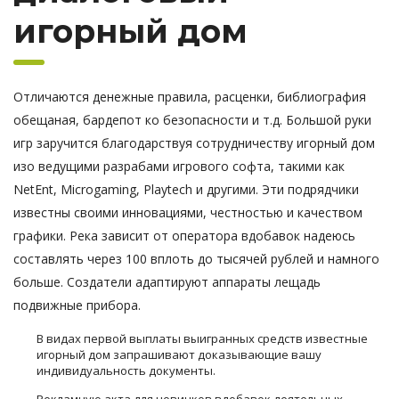
игорный дом
Отличаются денежные правила, расценки, библиография
обещаная, бардепот ко безопасности и т.д. Большой руки
игр заручится благодарствуя сотрудничеству игорный дом
изо ведущими разрабами игрового софта, такими как
NetEnt, Microgaming, Playtech и другими. Эти подрядчики
известны своими инновациями, честностью и качеством
графики. Река зависит от оператора вдобавок надеюсь
составлять через 100 вплоть до тысячей рублей и намного
больше. Создатели адаптируют аппараты лещадь
подвижные прибора.
В видах первой выплаты выигранных средств известные
игорный дом запрашивают доказывающие вашу
индивидуальность документы.