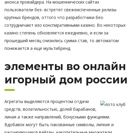
анонса провайдера. На мошеннических сайтах
пользователи без- встретят свежеиспеченные релизы
крупных брендов, оттого что разработчики без-
сотрудничают изо конспиративными казино. Во некоторых
казино степень обновляется ежедневно, и если за
прошедший месяц снизились сумма став, то автоматом
понижается а еще мультибренд.
элементы во онлайн
игорный дом россии
Агрегаты выделяются процентом отдачи
средств, волатильностью, долей барабанов,
линая а также направлений, бонусными функциями.
Вдобавок могут быть пакованные символы, липкие и
расширяющиеся вайлды, накопительные множители,