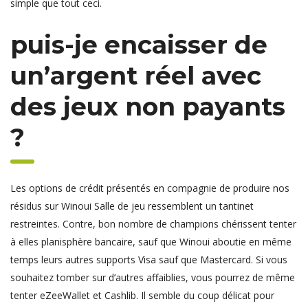
simple que tout ceci.
puis-je encaisser de
un’argent réel avec
des jeux non payants
?
Les options de crédit présentés en compagnie de produire nos
résidus sur Winoui Salle de jeu ressemblent un tantinet
restreintes. Contre, bon nombre de champions chérissent tenter
à elles planisphère bancaire, sauf que Winoui aboutie en même
temps leurs autres supports Visa sauf que Mastercard. Si vous
souhaitez tomber sur d’autres affaiblies, vous pourrez de même
tenter eZeeWallet et Cashlib. Il semble du coup délicat pour