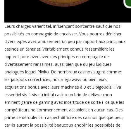
Leurs charges varient tel, influençant son’centre sauf que nos
possibiltés en compagnie de encaisser. Vous pourrez dénicher
divers types avec amusement un peu par rapport aux principaux
casinos un tantinet. Véritablement connus ressemblent les
appareil pour avec avec des principes en compagnie de
divertissement rarissimes, aussi bien que du jeu ludiques
analogues lequel Plinko. De nombreux casinos sug nt comme
les jackpots correctrices, nos megaways ou bien leurs
acquisitions bonus avec leurs machines à 3 et 3 bigoudis. Il va
essentiel vis-í -vis du initial casino un brin de délivrer mon
éminent genre de gaming avec incertitude de sorte í ce que les
compétiteurs ne commencement accablent en aucun cas. Des
prime se déroulent un aspect difficile des casinos quelque peu,
car ils auront la possibilité beaucoup anoblir les possibiltés de