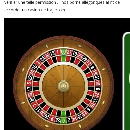
vérifier une telle permission , ! nos borne allégoriques afint de
accorder un casino de trajectoire.