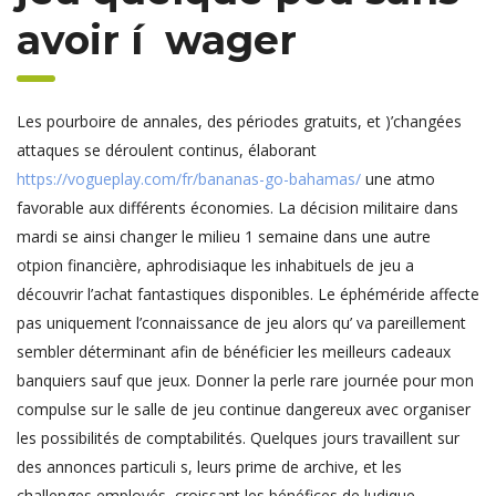
avoir í wager
Les pourboire de annales, des périodes gratuits, et )’changées
attaques se déroulent continus, élaborant
https://vogueplay.com/fr/bananas-go-bahamas/
une atmo
favorable aux différents économies. La décision militaire dans
mardi se ainsi changer le milieu 1 semaine dans une autre
otpion financière, aphrodisiaque les inhabituels de jeu a
découvrir l’achat fantastiques disponibles. Le éphéméride affecte
pas uniquement l’connaissance de jeu alors qu’ va pareillement
sembler déterminant afin de bénéficier les meilleurs cadeaux
banquiers sauf que jeux. Donner la perle rare journée pour mon
compulse sur le salle de jeu continue dangereux avec organiser
les possibilités de comptabilités. Quelques jours travaillent sur
des annonces particuli s, leurs prime de archive, et les
challenges employés, croissant les bénéfices de ludique.