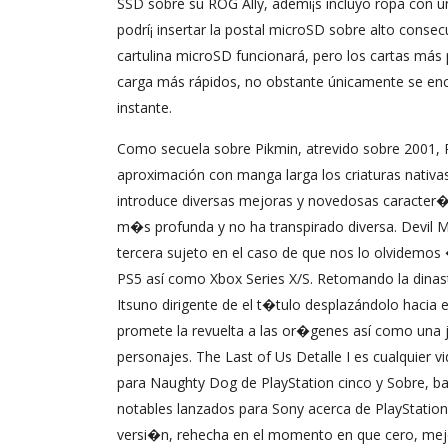
SSD sobre su ROG Ally, ademí¡s incluyo ropa con un
podrí¡ insertar la postal microSD sobre alto cons
cartulina microSD funcionará, pero los cartas más
carga más rápidos, no obstante únicamente se enc
instante.
Como secuela sobre Pikmin, atrevido sobre 2001, P
aproximación con manga larga los criaturas nativa
introduce diversas mejoras y novedosas caracter�s
m�s profunda y no ha transpirado diversa. Devil 
tercera sujeto en el caso de que nos lo olvide
PS5 así­ como Xbox Series X/S. Retomando la dinas
Itsuno dirigente de el t�tulo desplazándolo hacia
promete la revuelta a las or�genes así­ como una j
personajes. The Last of Us Detalle I es cualquier 
para Naughty Dog de PlayStation cinco y Sobre, b
notables lanzados para Sony acerca de PlayStation
versi�n, rehecha en el momento en que cero, mejor