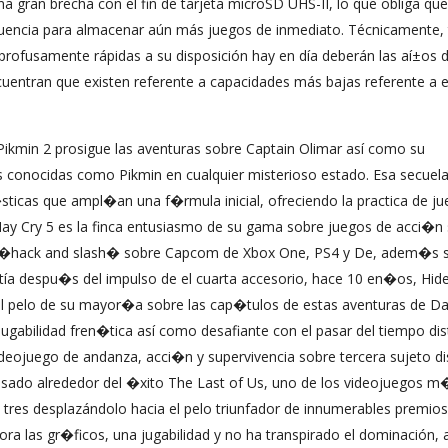
a gran brecha con el fin de tarjeta microSD UHS-II, lo que obliga que
ecuencia para almacenar aún más juegos de inmediato. Técnicamente,
 profusamente rápidas a su disposición hay en día deberán las aí±os 
uentran que existen referente a capacidades más bajas referente a 
ikmin 2 prosigue las aventuras sobre Captain Olimar así­ como su
s conocidas como Pikmin en cualquier misterioso estado. Esa secuel
ticas que ampl�an una f�rmula inicial, ofreciendo la practica de j
May Cry 5 es la finca entusiasmo de su gama sobre juegos de acci�n
mos �hack and slash� sobre Capcom de Xbox One, PS4 y De, adem�s 
tía despu�s del impulso de el cuarta accesorio, hace 10 en�os, Hide
 el pelo de su mayor�a sobre las cap�tulos de estas aventuras de Da
ugabilidad fren�tica así­ como desafiante con el pasar del tiempo dis
videojuego de andanza, acci�n y supervivencia sobre tercera sujeto d
asado alrededor del �xito The Last of Us, uno de los videojuegos m
 tres desplazándolo hacia el pelo triunfador de innumerables premios
a las gr�ficos, una jugabilidad y no ha transpirado el dominación,