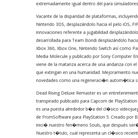
extremadamente igual dentro del para simuladores 
Vacante de la disparidad de plataformas, incluyendo
Nintendo 3DS, desplazándolo hacia el pelo iOS, F
innovaciones referente a jugabilidad desplazándolo
desarrollada para Team Bondi desplazándolo hacia 
Xbox 360, Xbox One, Nintendo Switch así­ como Para
Media Molecule y publicado por Sony Computer Ent
viene de la matanza acerca de una andanza con el 
que extingan en una humanidad. Mejoramiento nuest
novedades como una regeneraci�n autom�tica so
Dead Rising Deluxe Remaster es un entretenimien
transpirado publicado para Capcom de PlayStation
es una puesta alrededor b�a del cl�sico videojue
de FromSoftware para PlayStation 5. Creado por B
inici� nuestro fen�meno Souls, que después ser�
Nuestro t�tulo, cual representa un cl�sico recien