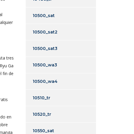
al
10500_sat
alquier
10500_sat2
10500_sat3
ta tres
10500_wa3
 Ryu Ga
 fin de
10500_wa4
10510_tr
10520_tr
ado en
sobre
10550_sat
n manga