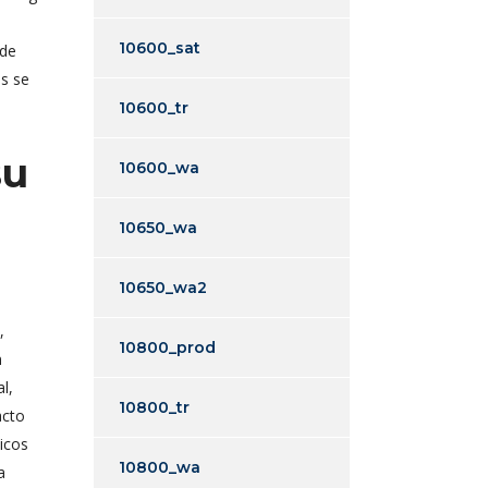
10600_sat
 de
es se
10600_tr
su
10600_wa
10650_wa
10650_wa2
,
10800_prod
n
l,
10800_tr
acto
icos
10800_wa
a