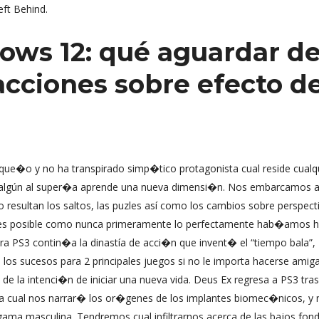
ft Behind.
ws 12: qué aguardar d
acciones sobre efecto d
ue�o y no ha transpirado simp�tico protagonista cual reside cualq
ual algún al super�a aprende una nueva dimensi�n. Nos embarcamos
o resultan los saltos, las puzles así­ como los cambios sobre perspect
stades posible como nunca primeramente lo perfectamente hab�amos 
 PS3 contin�a la dinastía de acci�n que invent� el “tiempo bala”,
los sucesos para 2 principales juegos si no le importa hacerse amiga
de la intenci�n de iniciar una nueva vida. Deus Ex regresa a PS3 tras
a cual nos narrar� los or�genes de los implantes biomec�nicos, y 
ma masculina. Tendremos cual infiltrarnos acerca de las bajos fon