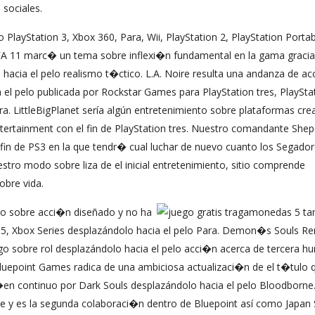
sociales.
 PlayStation 3, Xbox 360, Para, Wii, PlayStation 2, PlayStation Portab
IFA 11 marc� un tema sobre inflexi�n fundamental en la gama gracia
 hacia el pelo realismo t�ctico. L.A. Noire resulta una andanza de a
el pelo publicada por Rockstar Games para PlayStation tres, PlayStat
. LittleBigPlanet serí­a algún entretenimiento sobre plataformas cre
ertainment con el fin de PlayStation tres. Nuestro comandante Shep
fin de PS3 en la que tendr� cual luchar de nuevo cuanto los Segador
ro modo sobre liza de el inicial entretenimiento, sitio comprende
bre vida.
to sobre acci�n diseñado y no ha
 5, Xbox Series desplazándolo hacia el pelo Para. Demon�s Souls R
go sobre rol desplazándolo hacia el pelo acci�n acerca de tercera 
luepoint Games radica de una ambiciosa actualizaci�n de el t�tulo 
en continuo por Dark Souls desplazándolo hacia el pelo Bloodborne
te y es la segunda colaboraci�n dentro de Bluepoint así­ como Japan 