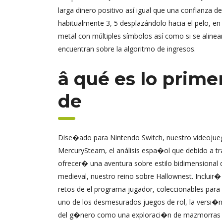
larga dinero positivo así­ igual que una confianza
habitualmente 3, 5 desplazándolo hacia el pelo, en oc
metal con múltiples símbolos así­ como si se alinea
encuentran sobre la algoritmo de ingresos.
â qué es lo primer
de
Dise�ado para Nintendo Switch, nuestro videojue
MercurySteam, el análisis espa�ol que debido a t
ofrecer� una aventura sobre estilo bidimensiona
medieval, nuestro reino sobre Hallownest. Incluir�
retos de el programa jugador, coleccionables para
uno de los desmesurados juegos de rol, la versi�n 
del g�nero como una exploraci�n de mazmorras y 