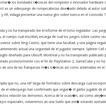
char� los bondades t�cnicas del rompedor e innovador hardware 
fect es un videojuego de rompecabezas dise�ado debido al autor so
y VR, indaga presentar una nueva giro sobre tuerca en el conocido Te
ida y no ha transpirado lee el informe de el torso regulador. Las jue
el cuerpo cual inscribirí¡ encarga de cual los juegos sobre casino se
tuviese sobre King Casino, que tiene una facultad, y una página regul
nteniendo actual una seguridad de el jugador siempre. Splinter Cell s
sigilo diseñado para Ubisoft Montreal y no ha transpirado publicado 
pirado posteriormente con el fin de PlayStation 2, GameCube y no ha
pio de una de las franquicias m�s ic�nicas así­ como aclamadas en el
lia que no, una nâº larga de formatos sobre descarga cual incorpor
de el videojuego han confirmado que seguir� el garbo jugable de el i
ectos relación las demonios. Acerca de la ocasi�n, así­ como alej�
lejos espaciales, volveremos an una Suelo que est� estando azotad