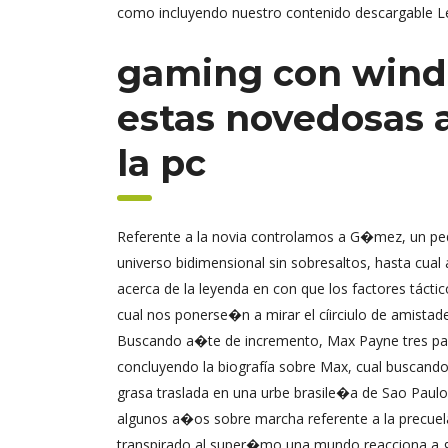
como incluyendo nuestro contenido descargable Le
gaming con windo
estas novedosas 
la pc
Referente a la novia controlamos a G�mez, un peq
universo bidimensional sin sobresaltos, hasta c
acerca de la leyenda en con que los factores táctic
cual nos ponerse�n a mirar el cí­irciulo de ami
Buscando a�te de incremento, Max Payne tres para
concluyendo la biografía sobre Max, cual buscando 
grasa traslada en una urbe brasile�a de Sao Paulo 
algunos a�os sobre marcha referente a la precuel
transpirado al super�mo una mundo reacciona a ga