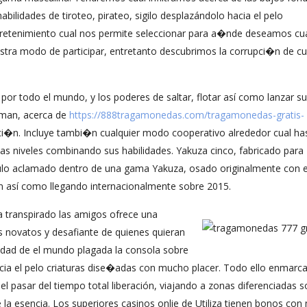
bilidades de tiroteo, pirateo, sigilo desplazándolo hacia el pelo
retenimiento cual nos permite seleccionar para a�nde deseamos cu
stra modo de participar, entretanto descubrimos la corrupci�n de cu
or todo el mundo, y los poderes de saltar, flotar así­ como lanzar su
yman, acerca de
https://888tragamonedas.com/tragamonedas-gratis-
ici�n. Incluye tambi�n cualquier modo cooperativo alrededor cual has
 las niveles combinando sus habilidades. Yakuza cinco, fabricado para
ulo aclamado dentro de una gama Yakuza, osado originalmente con el
n así­ como llegando internacionalmente sobre 2015.
ha transpirado las amigos ofrece una
 novatos y desafiante de quienes quieran
idad de el mundo plagada la consola sobre
cia el pelo criaturas dise�adas con mucho placer. Todo ello enmarc
el pasar del tiempo total liberación, viajando a zonas diferenciadas 
 esencia. Los superiores casinos onlie de Utiliza tienen bonos co