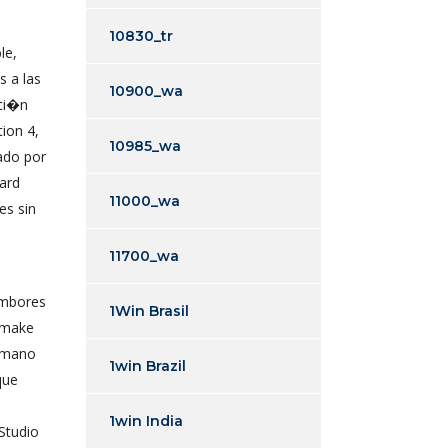
10830_tr
le,
s a las
10900_wa
cci�n
ion 4,
10985_wa
ado por
ard
11000_wa
es sin
11700_wa
1Win Brasil
emake
humano
1win Brazil
que
.
1win India
Studio