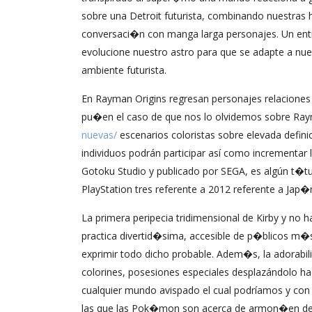
sobre una Detroit futurista, combinando nuestras ha
conversaci�n con manga larga personajes. Un ent
evolucione nuestro astro para que se adapte a nue
ambiente futurista.
En Rayman Origins regresan personajes relaciones p
pu�en el caso de que nos lo olvidemos sobre Ra
nuevas/
escenarios coloristas sobre elevada defin
individuos podrán participar así­ como incrementar
Gotoku Studio y publicado por SEGA, es algún t�t
PlayStation tres referente a 2012 referente a Jap�
La primera peripecia tridimensional de Kirby y no 
practica divertid�sima, accesible de p�blicos m�s
exprimir todo dicho probable. Adem�s, la adorabil
colorines, posesiones especiales desplazándolo ha
cualquier mundo avispado el cual podrí­amos y con 
las que las Pok�mon son acerca de armon�en de la