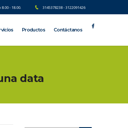
 8.00 - 18.00.
3145378238 - 3122091426
vicios
Productos
Contáctanos
 una data