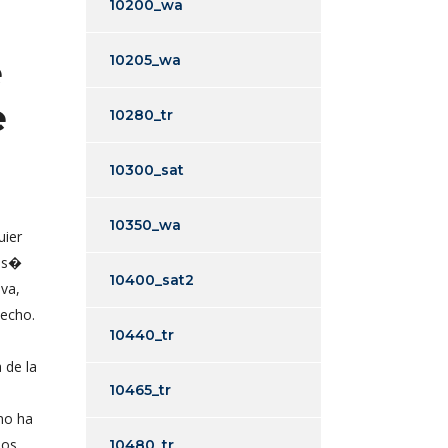
10200_wa
e
10205_wa
e
10280_tr
10300_sat
10350_wa
uier
 as�
10400_sat2
iva,
hecho.
10440_tr
 de la
10465_tr
no ha
dos
10480_tr