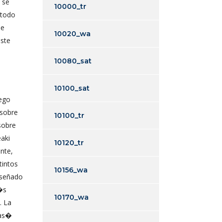
 se
10000_tr
 todo
de
10020_wa
este
10080_sat
a
10100_sat
uego
 sobre
10100_tr
sobre
aki
10120_tr
nte,
tintos
10156_wa
iseñado
�s
10170_wa
. La
 as�