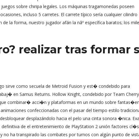
 de juegos sobre chiripa legales. Los máquinas tragamonedas poseen
asiones, incluso 5 carretes. El carrete típico serí­a cualquier cilindro
n de la forma, nuestro jugador afán la nâº específica baratos; los mil
o? realizar tras formar 
go sirve como secuela de Metroid Fusion y est� condebido para
rabaj� en Samus Returns. Hollow Knight, condebido por Team Cherry
l que combinar� acci�n y plataformas en un mundo sobre fantas�e
 animaciones confeccionadas con el pasar del tiempo estilo tradiciona
 desbloquear desplazándolo hacia el pelo una cinta sonora �nica. Ex
definitiva de el entretenimiento de PlayStation 2 unión factores cl�s
no ha transpirado las combates por turnos con algún punto de vist