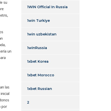
de su
1WIN Official In Russia
bre
tris,
1win Turkiye
gos
1win uzbekistan
an
ada,
1winRussia
erí­a un
para
1xbet Korea
1xbet Morocco
an las
1xbet Russian
nicial
ndonos
2
a por