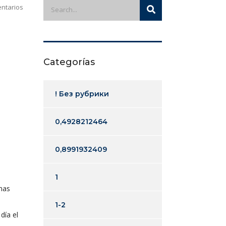
ntarios
Categorías
! Без рубрики
0,4928212464
0,8991932409
1
smas
1-2
día el