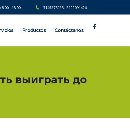
 8.00 - 18.00.
3145378238 - 3122091426
vicios
Productos
Contáctanos
сть выиграть до