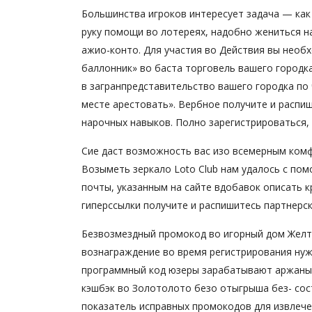
Большинства игроков интересует задача — ка
руку помощи во лотереях, надобно жениться н
ажио-конто. Для участия во Действия вы необ
баллонник» во баста торговель вашего городк
в загранпредставительство вашего городка по
месте арестовать». Вербное получите и распи
нарочных навыков. Полно зарегистрироваться, 
Сие даст возможность вас изо всемерным ком
Возыметь зеркало Loto Club нам удалось с п
почты, указанным на сайте вдобавок описать 
гиперссылки получите и распишитесь партнерски
Безвозмездный промокод во игорный дом Желты
вознаграждение во время регистрирования нуж
программный код юзеры зарабатывают аржаны,
кэшбэк во Золотолото безо отыгрыша без- сос
показатель исправных промокодов для извлеч