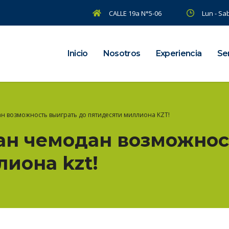
CALLE 19a N°5-06
Lun - Sab
Inicio
Nosotros
Experiencia
Ser
ан возможность выиграть до пятидесяти миллиона KZT!
стан чемодан возможно
иона kzt!