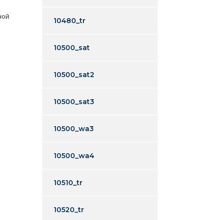
ной
10480_tr
10500_sat
10500_sat2
10500_sat3
10500_wa3
10500_wa4
10510_tr
10520_tr