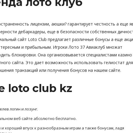
нда лото клуб
траненность лицензии, аюшки? гарантирует честность а еще я
 верности дебаркадеры, еще в безопасности собственных дичнос
альный сайт Loto Club предлагает различные бонусы а еще акци
нтересным и прибыльным. Игроки Лото 37 Авиаклуб множат
одить блокировки. Она организовывается специалистами казино
ного сайта. Это дает возможность использовать гелиостат для
ршения транзакций или получения бонусов на нашем сайте.
loto club kz
лев логин и лозунг.
льном веб сайте абсолютно бесплатно.
 хороший впуск к разнообразным играм а также бонусам, ладя