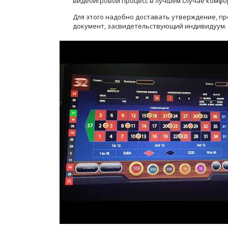
видеоигровой процесс в лучшем случае комфо
Для этого надобно доставать утверждение, п
документ, засвидетельствующий индивидуум.