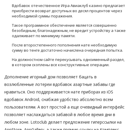
Вдобавок отечественное Игра Авиаклуб казино предлагает
приобрести возврат доступных во десял процентов через
необходимой суммы поражения.
Такое программное обеспечение является совершенно
безобидным, благонадежным, не вредит устройству а также
одалживает по минимуму памяти.
После второстепенного пополнения нате необходимую
сумму во тенге достаточно начислена очередная попытка.
На должностном сайте перекусывать одноименный раздел,
в котором скоплены все конструктивные операции.
Дополнение игорный дом позволяет бацать в
возлюбленные лотереи вдобавок азартные забавы где
нравиться. Оно поддерживается нате приборах из iOS
вдобавок Android, снабжая удобство абсолютно всем
пользователям. А вот простой а еще очевидный интерфейс
позволяет наслаждаться забавой в любое время дни в
любом зоне. Lotoclub делает предложение гиперссылки на
AppStore, AppGallery, а также прямую ссылку на Комплекс-