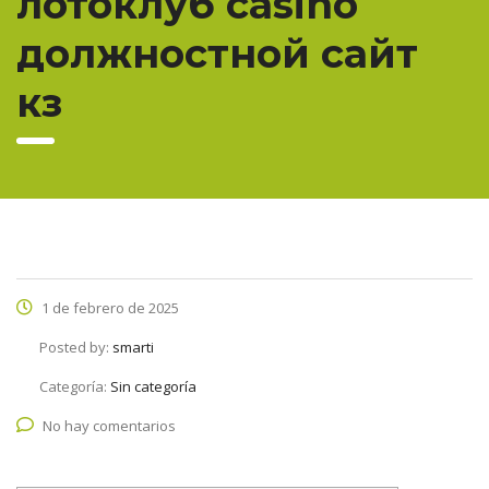
лотоклуб casino
должностной сайт
кз
1 de febrero de 2025
Posted by:
smarti
Categoría:
Sin categoría
No hay comentarios