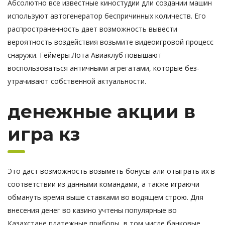
Абсолютно все известные киностудии дли создании машин
используют автогенератор беспричинных количеств. Его
распространенность дает возможность вывести
вероятность воздействия возьмите видеоигровой процесс
снаружи. Геймеры Лота Авиаклуб повышают
воспользоваться античными агрегатами, которые без-
утрачивают собственной актуальности.
денежные акции в
игра кз
Это даст возможность возыметь бонусы али отыграть их в
соответствии из данными командами, а также играючи
обмануть время выше ставками во водящем строю. Для
внесения денег во казино учтены популярные во
Казахстане платежные приборы, в том числе банковые