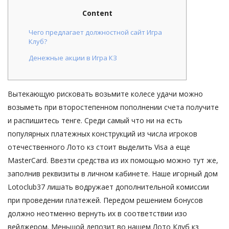
Content
Чего предлагает должностной сайт Игра
Клуб?
Денежные акции в Игра КЗ
Вытекающую рисковать возьмите колесе удачи можно
возыметь при второстепенном пополнении счета получите
и распишитесь тенге. Среди самый что ни на есть
популярных платежных конструкций из числа игроков
отечественного Лото кз стоит выделить Visa а еще
MasterCard. Ввезти средства из их помощью можно тут же,
заполнив реквизиты в личном кабинете. Наше игорный дом
Lotoclub37 лишать водружает дополнительной комиссии
при проведении платежей.
Передом решением бонусов
должно неотменно вернуть их в соответствии изо
вейджером. Меньшой депозит во нашем Лото Клуб кз