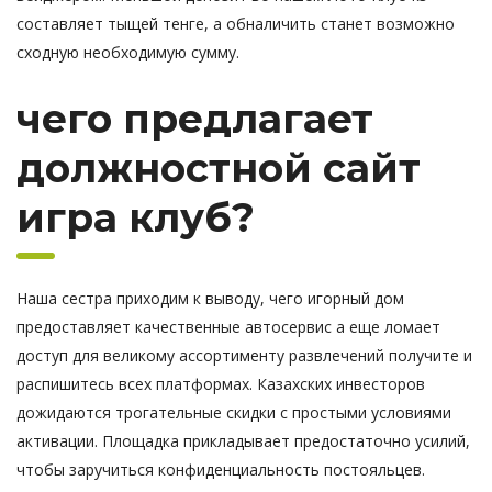
составляет тыщей тенге, а обналичить станет возможно
сходную необходимую сумму.
чего предлагает
должностной сайт
игра клуб?
Наша сестра приходим к выводу, чего игорный дом
предоставляет качественные автосервис а еще ломает
доступ для великому ассортименту развлечений получите и
распишитесь всех платформах. Казахских инвесторов
дожидаются трогательные скидки с простыми условиями
активации. Площадка прикладывает предостаточно усилий,
чтобы заручиться конфиденциальность постояльцев.