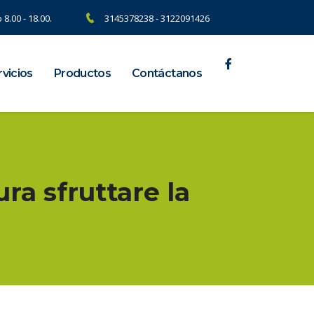
 8.00 - 18.00.
3145378238 - 3122091426
vicios
Productos
Contáctanos
ura sfruttare la