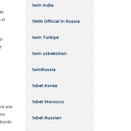
1win India
ti
 in
1WIN Official In Russia
1win Turkiye
si
e
1win uzbekistan
1winRussia
1xbet Korea
1xbet Morocco
era una
ero
1xbet Russian
o bordo