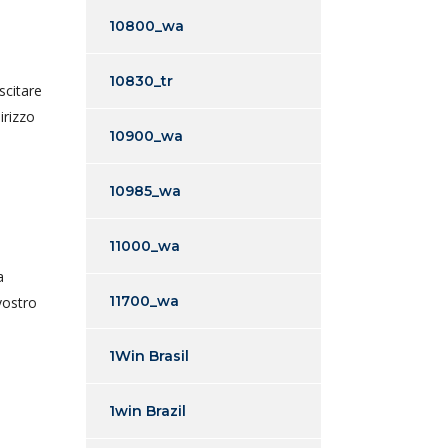
10800_wa
10830_tr
scitare
irizzo
10900_wa
10985_wa
11000_wa
a
11700_wa
vostro
l
1Win Brasil
1win Brazil