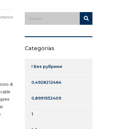
ntarios
Categorías
! Без рубрики
0,4928212464
tono di
ecable
0,8991932409
oprire
ti
e
1