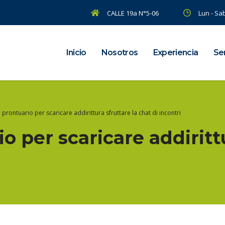
CALLE 19a N°5-06
Lun - Sab
Inicio
Nosotros
Experiencia
Ser
 prontuario per scaricare addirittura sfruttare la chat di incontri
io per scaricare addiritt