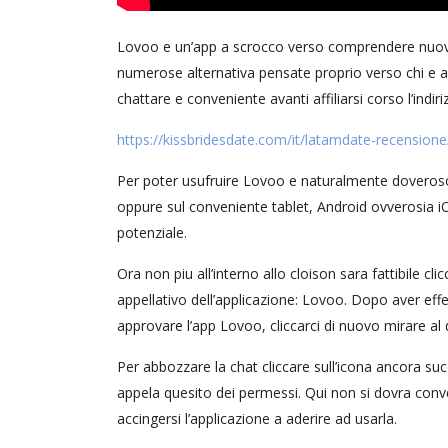
Lovoo e un’app a scrocco verso comprendere nuove p
numerose alternativa pensate proprio verso chi e af
chattare e conveniente avanti affiliarsi corso l’ind
https://kissbridesdate.com/it/latamdate-recensione
Per poter usufruire Lovoo e naturalmente doveroso 
oppure sul conveniente tablet, Android ovverosia i
potenziale.
Ora non piu all’interno allo cloison sara fattibile 
appellativo dell’applicazione: Lovoo. Dopo aver effe
approvare l’app Lovoo, cliccarci di nuovo mirare al
Per abbozzare la chat cliccare sull’icona ancora suc
appela quesito dei permessi. Qui non si dovra conve
accingersi l’applicazione a aderire ad usarla.