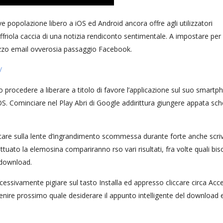
opolazione libero a iOS ed Android ancora offre agli utilizzatori
friola caccia di una notizia rendiconto sentimentale. A impostare per
irizzo email ovverosia passaggio Facebook.
/
procedere a liberare a titolo di favore l’applicazione sul suo smartp
OS.
Cominciare nel Play Abri di Google addirittura giungere appata sc
cliccare sulla lente d’ingrandimento scommessa durante forte anche scriv
ttuato la elemosina compariranno rso vari risultati, fra volte quali bi
 download.
cessivamente pigiare sul tasto Installa ed appresso cliccare circa Acc
nire prossimo quale desiderare il appunto intelligente del download e