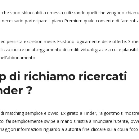
 che sono sbloccabili a rimessa utilizzando quelli che vengono chiama
e necessario partecipare il piano Premium quale consente di fare rotta
d persista excretion mese. Esistono logicamente delle offerte: 3 me
izza inoltre un atteggiamento di crediti virtuali grazie a cui e plausibil
e nell’abbonamento.
pp di richiamo ricercati
nder ?
di matching semplice e ovvio. Ex girato a Tinder, l’algoritmo ti mostr
ato: fai semplicemente swipe a mano sinistra a rinunciare l’utente, ovv
e maggiori informazioni riguardo a autorita fine cliccare sulla coula fot