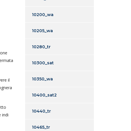
10200_wa
10205_wa
10280_tr
hone
hermata
10300_sat
10350_wa
ere il
sognera
10400_sat2
etto
10440_tr
 indi
10465_tr