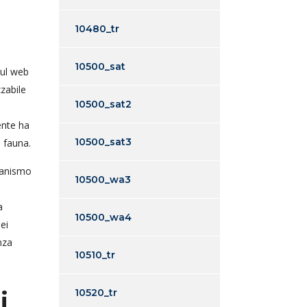
10480_tr
10500_sat
sul web
zabile
10500_sat2
tente ha
10500_sat3
 fauna.
canismo
10500_wa3
a
10500_wa4
ei
nza
10510_tr
i
10520_tr