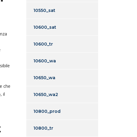
10550_sat
10600_sat
enza
10600_tr
e
10600_wa
sibile
10650_wa
ne che
 il
10650_wa2
10800_prod
t
10800_tr