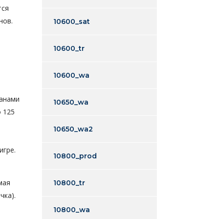
тся
нов.
10600_sat
10600_tr
10600_wa
банами
10650_wa
о 125
10650_wa2
игре.
10800_prod
мая
10800_tr
чка).
10800_wa