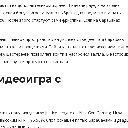
уются на дополнительном экране. В начале раунда на экране
жения бонуса игроку нужно выбрать два предмета и узнать
 x6. После этого стартуют сами фриспины. Если на барабанах
я.
ный. Главное пространство на дисплее отведено под барабаны. 
и ставок и вращениями. Таблица выплат с перечислением симво
ачку шестеренки позволяет войти в настройки тайтла. В настрой
ение звука и просмотр статистики.
видеоигра с
чить популярную игру Justice League от NextGen Gaming. Игра
 высоким RTP – 96,50%. Слот оснащен пятью барабанами и двад
25 до 50 EUR на спин.