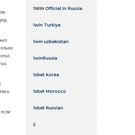
1WIN Official In Russia
ном
унд
1win Turkiye
лько
1win uzbekistan
тельно
Bonus
1winRussia
nus.
1xbet Korea
с
 Hero
1xbet Morocco
1xbet Russian
 если
2