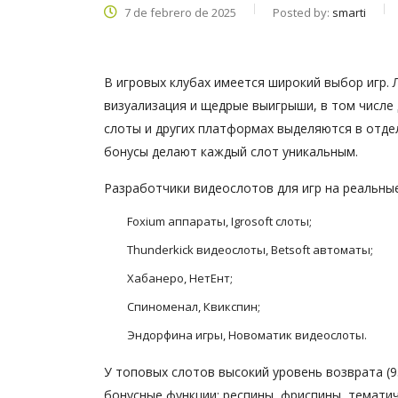
7 de febrero de 2025
Posted by:
smarti
В игровых клубах имеется широкий выбор игр.
визуализация и щедрые выигрыши, в том числе
слоты и других платформах выделяются в отд
бонусы делают каждый слот уникальным.
Разработчики видеослотов для игр на реальны
Foxium аппараты, Igrosoft слоты;
Thunderkick видеослоты, Betsoft автоматы;
Хабанеро, НетЕнт;
Спиноменал, Квикспин;
Эндорфина игры, Новоматик видеослоты.
У топовых слотов высокий уровень возврата (
бонусные функции: респины, фриспины, тематич