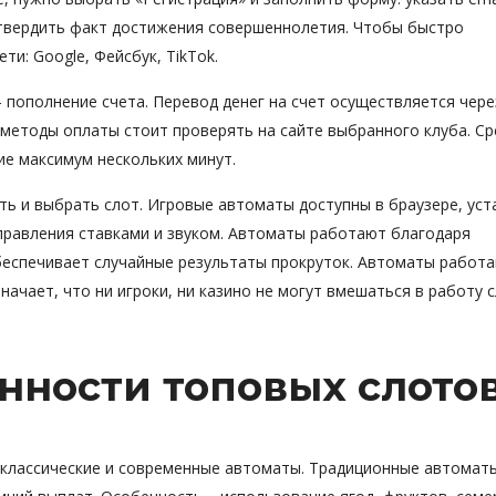
дтвердить факт достижения совершеннолетия. Чтобы быстро
и: Google, Фейсбук, TikTok.
 пополнение счета. Перевод денег на счет осуществляется чере
 методы оплаты стоит проверять на сайте выбранного клуба. Ср
ие максимум нескольких минут.
ить и выбрать слот. Игровые автоматы доступны в браузере, уст
управления ставками и звуком. Автоматы работают благодаря
обеспечивает случайные результаты прокруток. Автоматы работ
начает, что ни игроки, ни казино не могут вмешаться в работу 
нности топовых слото
 классические и современные автоматы. Традиционные автомат