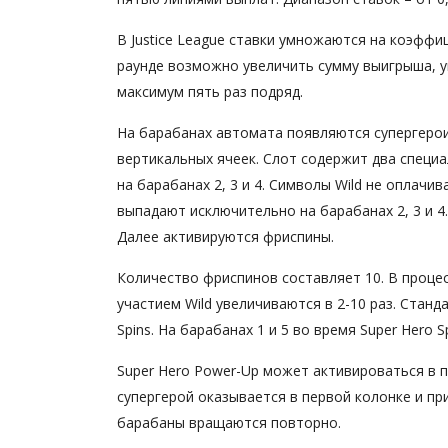
В Justice League ставки умножаются на коэффи
раунде возможно увеличить сумму выигрыша, уг
максимум пять раз подряд.
На барабанах автомата появляются супергерои
вертикальных ячеек. Слот содержит два специа
на барабанах 2, 3 и 4. Символы Wild не оплач
выпадают исключительно на барабанах 2, 3 и 4
Далее активируются фриспины.
Количество фриспинов составляет 10. В проце
участием Wild увеличиваются в 2-10 раз. Стан
Spins. На барабанах 1 и 5 во время Super Hero 
Super Hero Power-Up может активироваться в 
супергерой оказывается в первой колонке и пр
барабаны вращаются повторно.