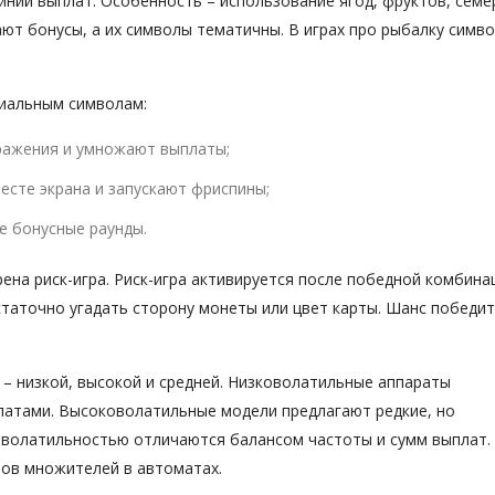
ний выплат. Особенность – использование ягод, фруктов, семе
т бонусы, а их символы тематичны. В играх про рыбалку симв
иальным символам:
бражения и умножают выплаты;
месте экрана и запускают фриспины;
е бонусные раунды.
на риск-игра. Риск-игра активируется после победной комбина
статочно угадать сторону монеты или цвет карты. Шанс победит
– низкой, высокой и средней. Низковолатильные аппараты
латами. Высоковолатильные модели предлагают редкие, но
 волатильностью отличаются балансом частоты и сумм выплат.
ров множителей в автоматах.