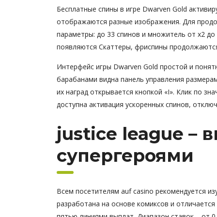
Бесплатные спины в игре Dwarven Gold активир
отображаются разные изображения. Для продол
параметры: до 33 спинов и множитель от x2 до
появляются Скаттеры, фриспины продолжаютс
Интерфейс игры Dwarven Gold простой и понят
барабанами видна панель управления размерам
их наград открывается кнопкой «I». Клик по зн
доступна активация ускоренных спинов, отключ
justice league – 
супергероями
Всем посетителям auf casino рекомендуется изу
разработана на основе комиксов и отличается
пятью линиями выплат. Диапазон ставок – от 0,