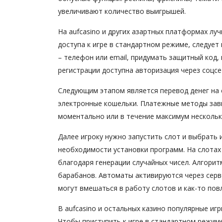
увеличивают количество выигрышей.
На aufcasino и других азартных платформах луч
доступа к игре в стандартном режиме, следует
– телефон или email, придумать защитный код
регистрации доступна авторизация через соцсети
Следующим этапом является перевод денег на 
электронные кошельки. Платежные методы зави
моментально или в течение максимум нескольк
Далее игроку нужно запустить слот и выбрать 
необходимости установки программ. На слотах
благодаря генерации случайных чисел. Алгори
барабанов. Автоматы активируются через серве
могут вмешаться в работу слотов и как-то пов
В aufcasino и остальных казино популярные и
Чтобы приступить к игре в стандартном режиме