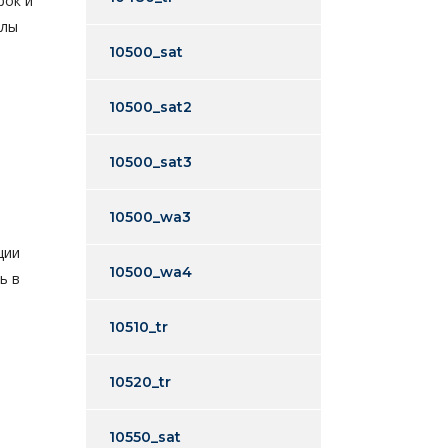
рок и
олы
10500_sat
10500_sat2
10500_sat3
10500_wa3
ции
10500_wa4
ь в
10510_tr
10520_tr
10550_sat