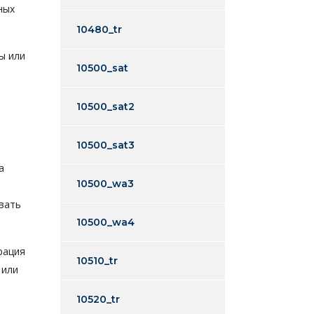
ных
10480_tr
ы или
10500_sat
10500_sat2
10500_sat3
а
10500_wa3
овать
10500_wa4
рация
10510_tr
 или
10520_tr