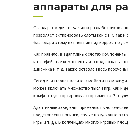
аппараты для р
Стандартом для актуальных разработчиков апп
позволяет активировать слоты как с ПК, так 
благодаря этому их внешний вид корректно де
Как правило, в адаптивных слотах компоненты 
интерфейсные компоненты игр поддержаны: пок
динамика и т. д. Также оставлен весь перечен
Сегодня интернет-казино в мобильных модифи
может включать множество тысяч игр. Как и д
комфортную сортировку ассортимента. Это улу
Адаптивные заведения применяют многочисленн
представлены новинки, самые популярные автом
игры и т. д.). В коллекциях многих игровых п