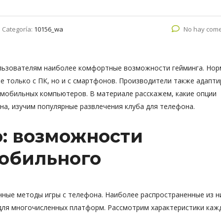
Categoría:
10156_wa
No hay come
льзователям наиболее комфортные возможности гейминга. Но
е только с ПК, но и с смартфонов. Производители также адапт
 мобильных компьютеров. В материале расскажем, какие опции
на, изучим популярные развлечения клуба для телефона.
о: возможности
мобильного
ные методы игры с телефона. Наиболее распространенные из н
для многочисленных платформ. Рассмотрим характеристики каж