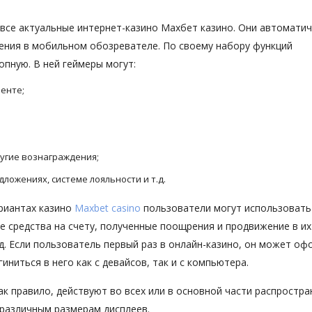
все актуальные интернет-казино Махбет казино. Они автоматич
дения в мобильном обозревателе. По своему набору функций
пную. В ней геймеры могут:
менте;
ругие вознаграждения;
ложениях, системе лояльности и т.д.
риантах казино
Maxbet casino
пользователи могут использовать
се средства на счету, полученные поощрения и продвижение в их
д. Если пользователь первый раз в онлайн-казино, он может о
иниться в него как с девайсов, так и с компьютера.
к правило, действуют во всех или в основной части распростр
 различным размерам дисплеев.