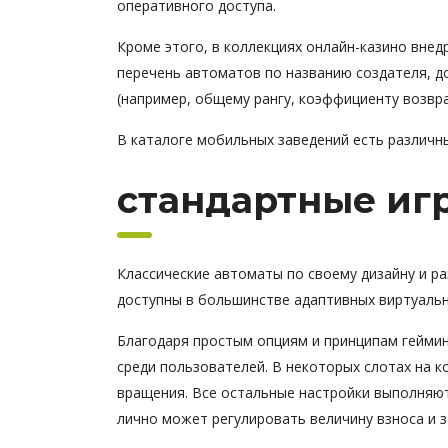
оперативного доступа.
Кроме этого, в коллекциях онлайн-казино вне
перечень автоматов по названию создателя, д
(например, общему рангу, коэффициенту возврата
В каталоге мобильных заведений есть различн
стандартные иг
Классические автоматы по своему дизайну и р
доступны в большинстве адаптивных виртуальн
Благодаря простым опциям и принципам гейм
среди пользователей. В некоторых слотах на к
вращения. Все остальные настройки выполняют
лично может регулировать величину взноса и з