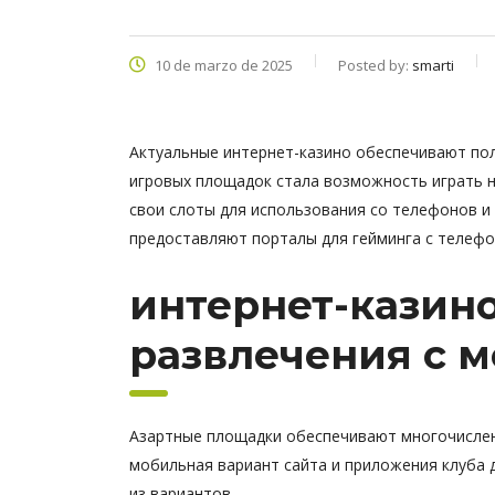
10 de marzo de 2025
Posted by:
smarti
Актуальные интернет-казино обеспечивают по
игровых площадок стала возможность играть н
свои слоты для использования со телефонов и
предоставляют порталы для гейминга с телефо
интернет-казин
развлечения с 
Азартные площадки обеспечивают многочислен
мобильная вариант сайта и приложения клуба 
из вариантов.