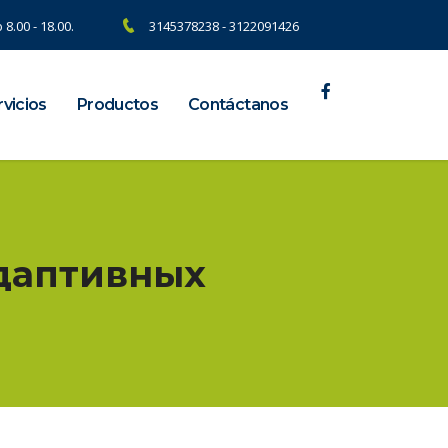
 8.00 - 18.00.
3145378238 - 3122091426
vicios
Productos
Contáctanos
адаптивных