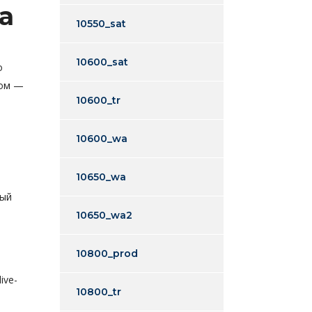
а
10550_sat
10600_sat
о
сом —
10600_tr
10600_wa
10650_wa
рый
10650_wa2
10800_prod
ive-
10800_tr