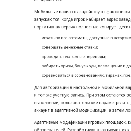
Мобильные варианты задействуют фактически 
запускаются, когда игрок набирает адрес заве
портативная версия полностью копирует дескто
играть во все автоматы, доступные в ассорти
совершать денежные ставки;
проводить платежные переводы;
забирать призы, бонус-коды, возмещение и д
соревноваться в соревнованиях, тиражах, пред
Для авторизации в настольной и мобильной ва
и тот же учетную запись. При этом остаются в
выполнении, пользовательские параметры и т. 
аккаунт в адаптивной модификации, а затем лог
Адаптивные модификации игровых площадок, ка
обозревателей. Разработчики адаптируют их к