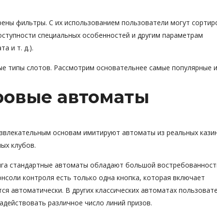
дрены фильтры. С их использованием пользователи могут сортир
оступности специальных особенностей и другим параметрам
 и т. д.).
ые типы слотов. Рассмотрим основательнее самые популярные и
ровые автоматы
азвлекательным основам имитируют автоматы из реальных кази
ых клубов.
инга стандартные автоматы обладают большой востребованнос
онсоли контроля есть только одна кнопка, которая включает
ся автоматически. В других классических автоматах пользоват
адействовать различное число линий призов.