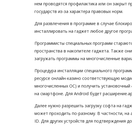
нем проводятся профилактика или он закрыт п
государств из-за характера правовых норм.
Для развлечения в программе в случае блокир
инсталлировать на гаджет любое другое прогр
Программисты специальных программ стараютс
пространства в накопителе гаджета. Также он
загружать программы на многочисленные вариа
Процедура инсталляции специального программ
ресурсе онлайн-казино соответствующую моди
многочисленных ОС) и получить установочный ф
на смартфоне. Для Android будет расширение.apk,
Далее нужно разрешить загрузку софта на гад
может проходить по-разному. В частности, на 
ID. Для других устройств для подтверждения до