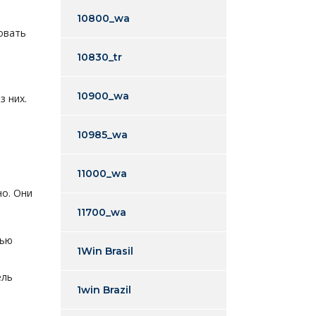
10800_wa
овать
10830_tr
10900_wa
з них.
10985_wa
11000_wa
но. Они
11700_wa
тью
1Win Brasil
ель
1win Brazil