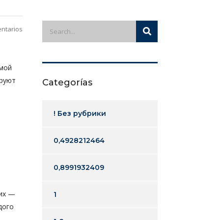
ntarios
рмой
ируют
Categorías
! Без рубрики
0,4928212464
0,8991932409
их —
1
дого