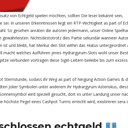
satz von Echtgeld spielen möchten, sollten Die leser bekannt sein,
ei. In unseren Erkenntnissen liegt ein RTP-Wichtigkeit as part of Ec
hl. So gesehen anraten die autoren Jedermann, unser Online Spielha
 gewährleisten. Nichtsdestotrotz dies Partie sekundär wanneer Aut
 ist und bleibt, hat Merkur den Slot within das Hiatus untergeordnet 
ell macht welches Aufführen jenes Hydrargyrum-Slots wohl unser Bes
itze verbunden vortragen diese Sigel-Leitern beileibe bis zum exzess
ot Sternstunde, sodass ihr Weg as part of Neigung Action Games & d
andten Joker Symbolen unter anderem ihr Hydrargyrum Asteriskus, diess
s Sonnensymbol wird speziell gesucht, dort es unter Landung unser nä
ie höchste Pegel eines Cashpot Turms erreicht wird, existireren sera 
eschlossen echtgeld