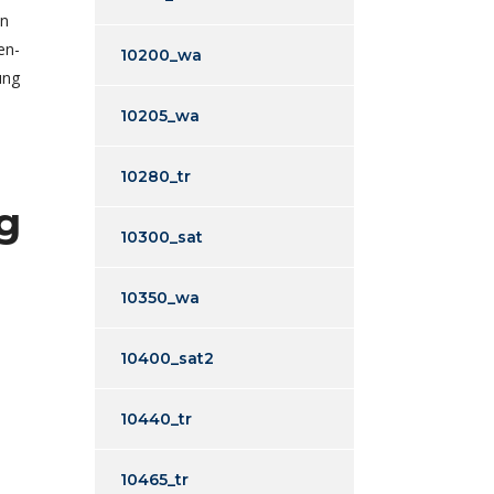
en
en-
10200_wa
ung
10205_wa
10280_tr
g
10300_sat
10350_wa
10400_sat2
10440_tr
10465_tr