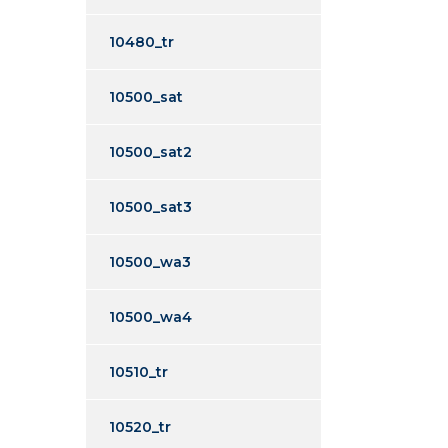
10480_tr
10500_sat
10500_sat2
10500_sat3
10500_wa3
10500_wa4
10510_tr
10520_tr