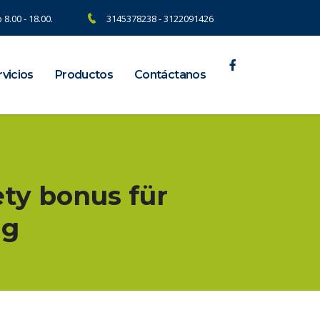
 8.00 - 18.00.
3145378238 - 3122091426
vicios
Productos
Contáctanos
ety bonus für
ng