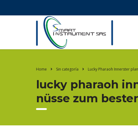
Home
Sin categoría
Lucky Pharaoh Innerster pla
lucky pharaoh inn
nüsse zum beste