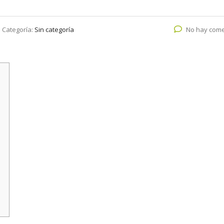
Categoría:
Sin categoría
No hay come