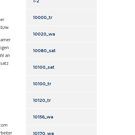
1-2
10000_tr
er
 bzw.
10020_wa
 Gamer
tigen
10080_sat
hl an
nsatz
10100_sat
10100_tr
10120_tr
10156_wa
.com
rbeiter
10170_wa