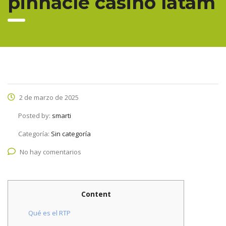
pinnacle casino latam
2 de marzo de 2025
Posted by:
smarti
Categoría:
Sin categoría
No hay comentarios
Content
Qué es el RTP