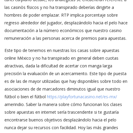
las casinòs físicos y no ha transpirado deberías dirigirte a
hombres de poder emplazar. RTP implica porcentaje sobre
regreso alrededor del jugador, desplazándolo hacia el pelo hace
documentación a la número económicos que nuestro casino
remuneración a las personas acerca de premios para apuestas.
Este tipo de tenemos en nuestras los casas sobre apuestas
online México y no ha transpirado en general deben cuotas
atractivas, dada la dificultad de acertar con manga larga
precisión la evaluación de un acercamiento. Este tipo de puesta
es de las de mayor utilizadas que hay disponibles sobre todo en
asociaciones de de marcadores diminutos igual que nuestro
fútbol o bien el fútbol
https://playfortunacasino.net/es-mx/
amerindio. Saber la manera sobre cómo funcionan los clases
sobre apuestas en internet serí­a trascendente si te gustaría
encontrarse buenos objetivos desplazándolo hacia el pelo
nunca dejar su recursos con facilidad. Hoy las más grandes