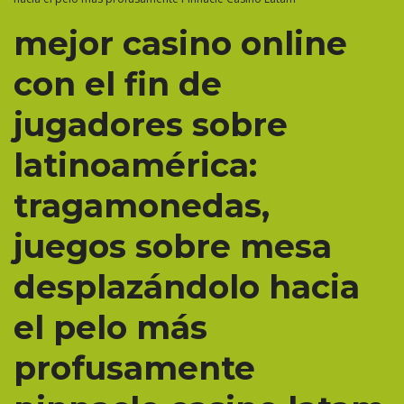
mejor casino online
con el fin de
jugadores sobre
latinoamérica:
tragamonedas,
juegos sobre mesa
desplazándolo hacia
el pelo más
profusamente