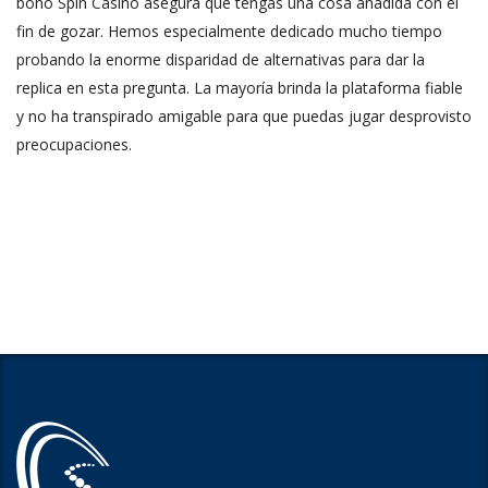
bono Spin Casino asegura que tengas una cosa añadida con el
fin de gozar. Hemos especialmente dedicado mucho tiempo
probando la enorme disparidad de alternativas para dar la
replica en esta pregunta. La mayorí­a brinda la plataforma fiable
y no ha transpirado amigable para que puedas jugar desprovisto
preocupaciones.