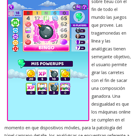
sobre Eeuu con el
fin de todo el
mundo las juegos
que provee. Las
tragamonedas en
línea y las
analógicas tienen
semejante objetivo,
el usuario permite
girar las carretes
con el fin de sacar
una composición
ganadora. Una
desigualdad es que
los máquinas online
se cumplen en el
momento en que dispositivos móviles, para la patologí­a del
túnel carpiano detalle, los analógicas se encuentran referente a