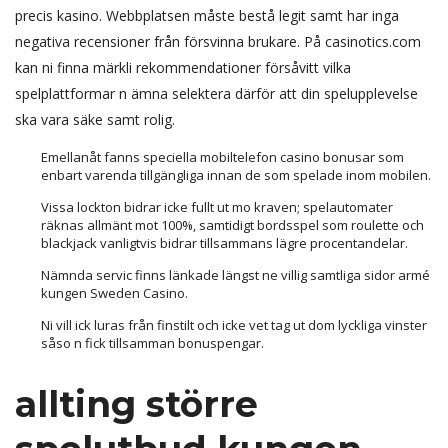
precis kasino. Webbplatsen måste bestå legit samt har inga
negativa recensioner från försvinna brukare. På casinotics.com
kan ni finna märkli rekommendationer försåvitt vilka
spelplattformar n ämna selektera därför att din spelupplevelse
ska vara säke samt rolig.
Emellanåt fanns speciella mobiltelefon casino bonusar som
enbart varenda tillgängliga innan de som spelade inom mobilen.
Vissa lockton bidrar icke fullt ut mo kraven; spelautomater
räknas allmänt mot 100%, samtidigt bordsspel som roulette och
blackjack vanligtvis bidrar tillsammans lägre procentandelar.
Nämnda servic finns länkade längst ne villig samtliga sidor armé
kungen Sweden Casino.
Ni vill ick luras från finstilt och icke vet tag ut dom lyckliga vinster
såso n fick tillsamman bonuspengar.
allting större