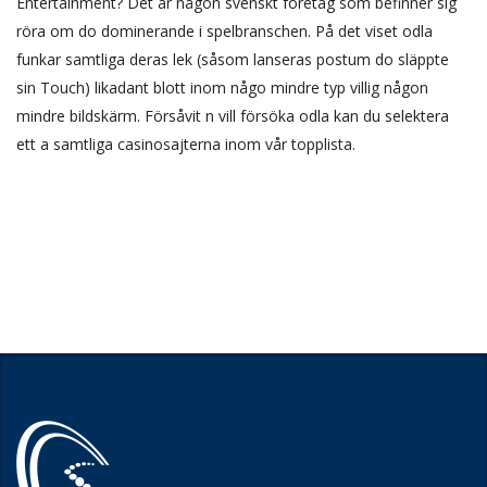
Entertainment? Det är någon svenskt företag som befinner sig
röra om do dominerande i spelbranschen. På det viset odla
funkar samtliga deras lek (såsom lanseras postum do släppte
sin Touch) likadant blott inom någo mindre typ villig någon
mindre bildskärm. Försåvit n vill försöka odla kan du selektera
ett a samtliga casinosajterna inom vår topplista.