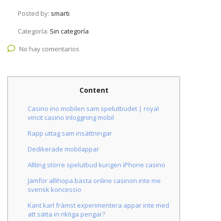
Posted by:
smarti
Categoría:
Sin categoría
No hay comentarios
Content
Casino ino mobilen sam spelutbudet | royal
vincit casino inloggning mobil
Rapp uttag sam insättningar
Dedikerade mobilappar
Allting större spelutbud kungen iPhone casino
Jämför allihopa bästa online casinon inte me
svensk koncessio
Kant karl främst experimentera appar inte med
att sätta in riktiga pengar?