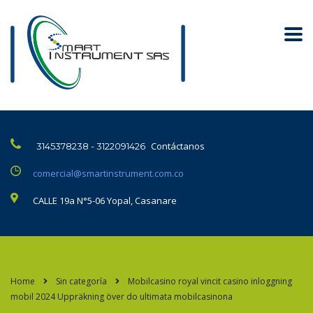
Contáctanos
3145378238 - 3122091426
comercial@smartinstrument.com.co
CALLE 19a N°5-06 Yopal, Casanare
Home
Sin categoría
Mobilcasino royal vincit casino inloggning
mobil 2024 Uppräkning över do ultimata mobilcasinona