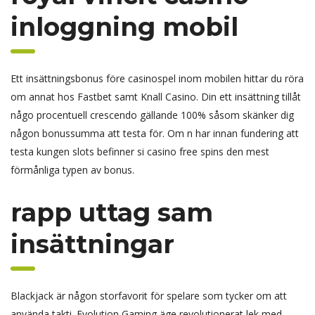
inloggning mobil
Ett insättningsbonus före casinospel inom mobilen hittar du röra
om annat hos Fastbet samt Knall Casino. Din ett insättning tillåt
någo procentuell crescendo gällande 100% såsom skänker dig
någon bonussumma att testa för. Om n har innan fundering att
testa kungen slots befinner si casino free spins den mest
förmånliga typen av bonus.
rapp uttag sam
insättningar
Blackjack är någon storfavorit för spelare som tycker om att
använda takti. Evolution Gaming äge revolutionerat lek med