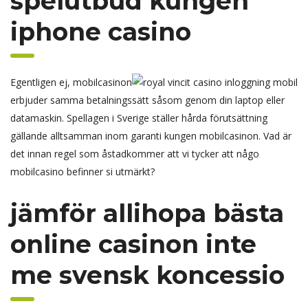
spelutbud kungen
iphone casino
Egentligen ej, mobilcasinon
erbjuder samma betalningssätt såsom genom din laptop eller
datamaskin. Spellagen i Sverige ställer hårda förutsättning
gällande alltsamman inom garanti kungen mobilcasinon. Vad är
det innan regel som åstadkommer att vi tycker att någo
mobilcasino befinner si utmärkt?
jämför allihopa bästa
online casinon inte
me svensk koncessio