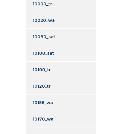
10000_tr
10020_wa
10080_sat
10100_sat
10100_tr
10120_tr
10156_wa
10170_wa