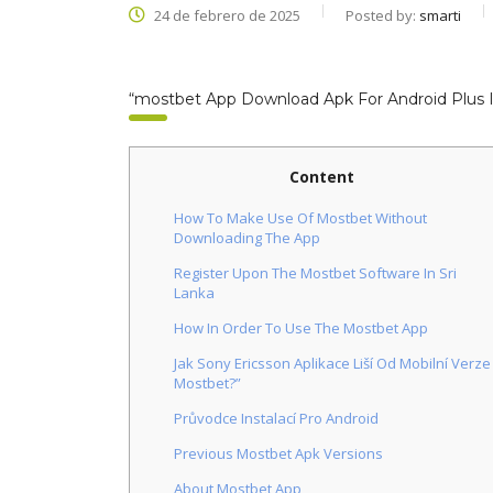
24 de febrero de 2025
Posted by:
smarti
“mostbet App Download Apk For Android Plus 
Content
How To Make Use Of Mostbet Without
Downloading The App
Register Upon The Mostbet Software In Sri
Lanka
How In Order To Use The Mostbet App
Jak Sony Ericsson Aplikace Liší Od Mobilní Verze
Mostbet?”
Průvodce Instalací Pro Android
Previous Mostbet Apk Versions
About Mostbet App