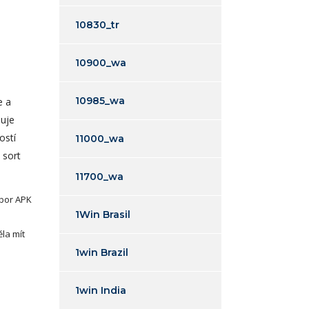
10830_tr
10900_wa
10985_wa
e a
ňuje
ostí
11000_wa
 sort
11700_wa
ubor APK
1Win Brasil
la mít
1win Brazil
1win India