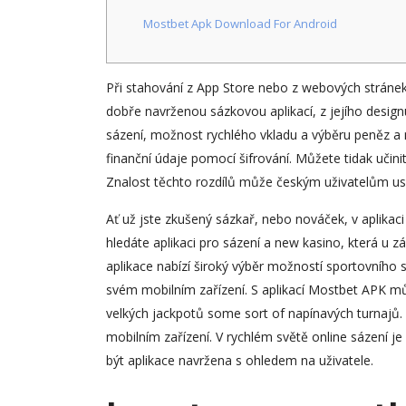
Mostbet Apk Download For Android
Při stahování z App Store nebo z webových stránek
dobře navrženou sázkovou aplikací, z jejího designu 
sázení, možnost rychlého vkladu a výběru peněz a 
finanční údaje pomocí šifrování. Můžete tidak učini
Znalost těchto rozdílů může českým uživatelům usn
Ať už jste zkušený sázkař, nebo nováček, v aplikac
hledáte aplikaci pro sázení a new kasino, která u z
aplikace nabízí široký výběr možností sportovního 
svém mobilním zařízení. S aplikací Mostbet APK můž
velkých jackpotů some sort of napínavých turnajů. 
mobilním zařízení. V rychlém světě online sázení j
být aplikace navržena s ohledem na uživatele.