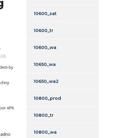
g
10600_sat
10600_tr
é
.
10600_wa
.cz
.
10650_wa
oidem by
10650_wa2
echny
10800_prod
ubor APK
10800_tr
10800_wa
nadno