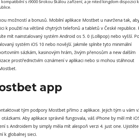
kompatibilní s i9000 širokou škálou zařízení, a je nited kingdom dispozici k
ublice.
kou možností a bonusů. Mobilní aplikace Mostbet u navržena tak, aby
zici k použití na většině chytrých telefonů a tabletů v České republice.
e mít nainstalovaný systém Android os 5. 0 (Lollipop) nebo vyšší. P
lovaný systém iOS 10 nebo novější. Jakmile splníte tyto minimální
portovním sázkám, kasinovým hrám, živým přenosům a new dalším
lizace prostřednictvím oznámení v aplikaci nebo si mohou stáhnout
Mostbet.
ostbet app
ontaktovat tým podpory Mostbet přímo z aplikace. Jejich tým u vám v
 otázkami. Aby aplikace správně fungovala, váš iPhone by měl mít iO
ení s Androidem by simply měla mít alespoň verzi 4. just one. Ujistěte
 k globalnej sieci.