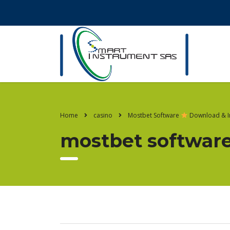
Home
casino
Mostbet Software
Download & In
mostbet softwar