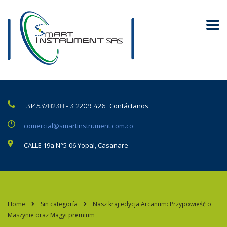
Contáctanos
3145378238 - 3122091426
comercial@smartinstrument.com.co
CALLE 19a N°5-06 Yopal, Casanare
Home
Sin categoría
Nasz kraj edycja Arcanum: Przypowieść o
Maszynie oraz Magyi premium