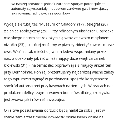
Na naszej prostocie, jednak zarazem sporym potencjale, te
automaty są wspaniałym doborem zarówno gwoli nowicjuszy,
jak i również fachowych zawodników.
Wydaje się tutaj też “Museum of Caladon” (17) , telegraf (26) i
zieleniec zoologiczny (25) . Przy północnym ukończeniu ośrodka
miejskiego natomiast rozłożyła się wraz ze swoim majdanem
niziołka (23) , u której możemy w piwnicy zidentyfikować to oraz
owe. Właśnie tak mieści się w nim ledwo wspomniany przez
nas, a doskonały jak i również mający duże wnętrza zamek
królewski (31) – na temat ileż poprawniej się mający aniżeli ten
przy Dernholmie. Poniżej prezentujemy najbardziej ważne zalety
tego typu rozstrzygnięć w porównaniu spośród korzystaniem
spośród automatami przy kasynach naziemnych. W pracach nad
produktem deficyt zagmatwanych bonusów, dlatego rozrywka
jest żwawa jak i również zwyczajna.
O ile twe poszukiwania odrzucić będą nadal za sobą, jest w
stanie zamierzasz musiał odwiedzić opinie kasyn online na