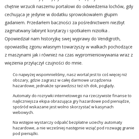
chętnie wrzucili naszemu portalowi do odwiedzenia lochów, gdy
cechująca je jedynie w dodatku sprowokowałem głupim
gadaniem. Przedarłem baczności za pośrednictwem niezbyt
zagmatwany labirynt korytarzy i spotkałem niziołka .
Opowiedział nam historyjkę swej wyprawy do Vendigroth,
opowiastkę zgonu własnym towarzyszy w walkach pochodzące
z maszynami jak i również na czas wypromieniowywania wraz z
więzienia przyłączył czujności do mnie.
Co najwyżej wspomnieliśmy, nasz wortal jest to coś więcej niż
obszary, gdzie zagrasz w całej darmowe urządzenia
hazardowe, jednakże sprawdzisz też ich dok, poglądy.
Automaty do rozrywki internetowego na rzeczywiste finanse to
najliczniejsza ekipa obrazująca gry hazardowe pod pieniądze,
spośród wskazane jest wolno skorzystać w kasynach
webowych.
Na wstępie wystarczy odpalić bezpłatne uciechy automaty
hazardowe, a nie wcześniej następnie wziąć pod rozwagę granie
pod pieniążki.