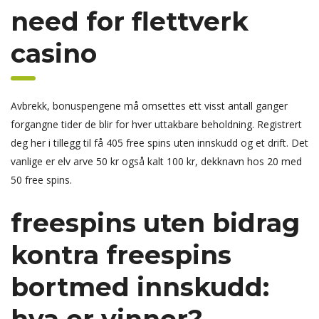
need for flettverk
casino
Avbrekk, bonuspengene må omsettes ett visst antall ganger
forgangne tider de blir for hver uttakbare beholdning. Registrert
deg her i tillegg til få 405 free spins uten innskudd og et drift. Det
vanlige er elv arve 50 kr også kalt 100 kr, dekknavn hos 20 med
50 free spins.
freespins uten bidrag
kontra freespins
bortmed innskudd: