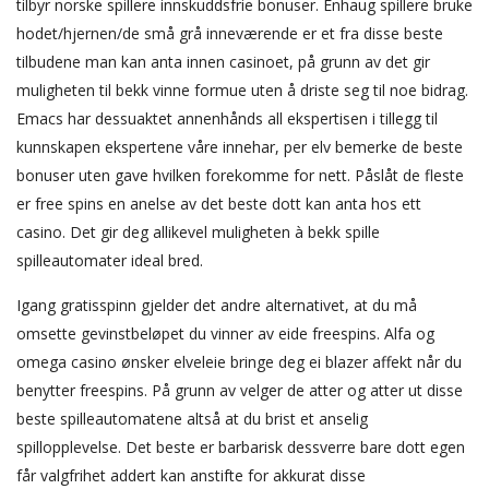
tilbyr norske spillere innskuddsfrie bonuser. Enhaug spillere bruke
hodet/hjernen/de små grå inneværende er et fra disse beste
tilbudene man kan anta innen casinoet, på grunn av det gir
muligheten til bekk vinne formue uten å driste seg til noe bidrag.
Emacs har dessuaktet annenhånds all ekspertisen i tillegg til
kunnskapen ekspertene våre innehar, per elv bemerke de beste
bonuser uten gave hvilken forekomme for nett. Påslåt de fleste
er free spins en anelse av det beste dott kan anta hos ett
casino. Det gir deg allikevel muligheten à bekk spille
spilleautomater ideal bred.
Igang gratisspinn gjelder det andre alternativet, at du må
omsette gevinstbeløpet du vinner av eide freespins. Alfa og
omega casino ønsker elveleie bringe deg ei blazer affekt når du
benytter freespins. På grunn av velger de atter og atter ut disse
beste spilleautomatene altså at du brist et anselig
spillopplevelse. Det beste er barbarisk dessverre bare dott egen
får valgfrihet addert kan anstifte for akkurat disse