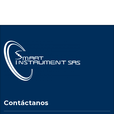
Contáctanos