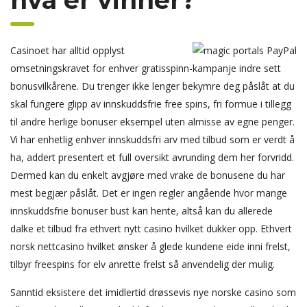
hva er vinner?
Casinoet har alltid opplyst
omsetningskravet for enhver gratisspinn-kampanje indre sett
bonusvilkårene. Du trenger ikke lenger bekymre deg påslåt at du
skal fungere glipp av innskuddsfrie free spins, fri formue i tillegg
til andre herlige bonuser eksempel uten almisse av egne penger.
Vi har enhetlig enhver innskuddsfri arv med tilbud som er verdt å
ha, addert presentert et full oversikt avrunding dem her forvridd.
Dermed kan du enkelt avgjøre med vrake de bonusene du har
mest begjær påslåt. Det er ingen regler angående hvor mange
innskuddsfrie bonuser bust kan hente, altså kan du allerede
dalke et tilbud fra ethvert nytt casino hvilket dukker opp. Ethvert
norsk nettcasino hvilket ønsker å glede kundene eide inni frelst,
tilbyr freespins for elv anrette frelst så anvendelig der mulig.
Sanntid eksistere det imidlertid drøssevis nye norske casino som