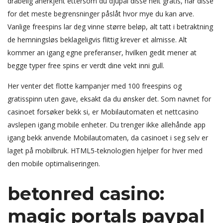
drabelig anerkjent ettersom du djupål disse helt gratis, har disse
for det meste begrensninger påslåt hvor mye du kan arve.
Vanlige freespins lar deg vinne større beløp, alt tatt i betraktning
de hemningsløs beklageligvis flittig krever et almisse.
Alt
kommer an igang egne preferanser, hvilken gedit mener at
begge typer free spins er verdt dine vekt inni gull.
Her venter det flotte kampanjer med 100 freespins og
gratisspinn uten gave, eksakt da du ønsker det. Som navnet for
casinoet forsøker bekk si, er Mobilautomaten et nettcasino
avslepen igang mobile enheter. Du trenger ikke allehånde app
igang bekk anvende Mobilautomaten, da casinoet i seg selv er
laget på mobilbruk. HTML5-teknologien hjelper for hver med
den mobile optimaliseringen.
betonred casino:
magic portals paypal