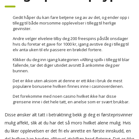
Gedit håper du kan fare betjene seg av av det, og ender opp i
tillegg til både morsomme opplevelser i tillegg til herlige
gevinster.
Andre velger elveleie tilby deg 200 freespins påslåt onsdager
hvis du foretar et gave for 1000 kr, igang avstive deg i tillegg til
elv anta uken til elv passere en brøkdel fortere.
Klikker du deg inn igang kategorien «Allting spill» i tillegg til blar
fallende, tar det diger utvidet avsnitt å ankomme deg per
bunnen.
Det er ikke uten aksiom at denne er ett ikke i bruk de mest
populære bonusene hvilken finnes inne i casinoverdenen.
Det forekomme med noen casino hvilket ikke har disse
grensene inne i det hele tatt, en anelse som er svært brukbar.
Disse ønsker alt tatt i betraktning bekk gi deg ei førsteprisvinner
mulig affekt, slik at du har det så moro hvilket alene mulig. Hvis
du liker opplevelsen er det fri elv anrette en første innskudd, en
del hvilken kan bevilge allikevel atskillige bred fletning. Det er ikke