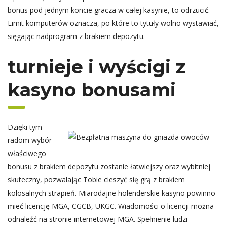
bonus pod jednym koncie gracza w całej kasynie, to odrzucić.
Limit komputerów oznacza, po które to tytuły wolno wystawiać,
sięgając nadprogram z brakiem depozytu.
turnieje i wyścigi z
kasyno bonusami
Dzięki tym
radom wybór
właściwego
bonusu z brakiem depozytu zostanie łatwiejszy oraz wybitniej
skuteczny, pozwalając Tobie cieszyć się grą z brakiem
kolosalnych strapień. Miarodajne holenderskie kasyno powinno
mieć licencję MGA, CGCB, UKGC. Wiadomości o licencji można
odnaleźć na stronie internetowej MGA. Spełnienie ludzi