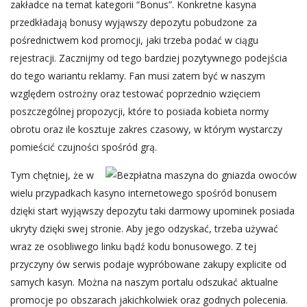
zakładce na temat kategorii “Bonus”. Konkretne kasyna
przedkładają bonusy wyjąwszy depozytu pobudzone za
pośrednictwem kod promocji, jaki trzeba podać w ciągu
rejestracji. Zacznijmy od tego bardziej pozytywnego podejścia
do tego wariantu reklamy. Fan musi zatem być w naszym
względem ostrożny oraz testować poprzednio wzięciem
poszczególnej propozycji, które to posiada kobieta normy
obrotu oraz ile kosztuje zakres czasowy, w którym wystarczy
pomieścić czujności spośród grą.
Tym chętniej, że w
wielu przypadkach kasyno internetowego spośród bonusem
dzięki start wyjąwszy depozytu taki darmowy upominek posiada
ukryty dzięki swej stronie. Aby jego odzyskać, trzeba używać
wraz ze osobliwego linku bądź kodu bonusowego. Z tej
przyczyny ów serwis podaje wypróbowane zakupy explicite od
samych kasyn. Można na naszym portalu odszukać aktualne
promocje po obszarach jakichkolwiek oraz godnych polecenia.