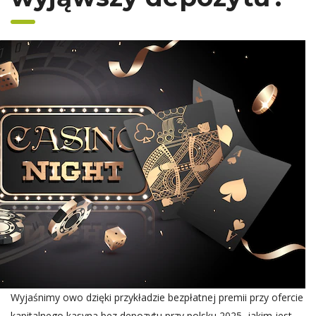
Wyjaśnimy owo dzięki przykładzie bezpłatnej premii przy ofercie
kapitalnego kasyna bez depozytu przy polsku 2025, jakim jest