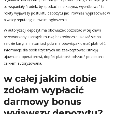
to wspaniały środek, by spotkać inne kasyna, wypróbować te
rolety wyjąwszy postulatu depozytu jak i również wypracować w
piwnicy reputację o swoim ogłoszenia.
W autoryzacji depozyt ma obowiązek pozostać w tej chwili
przetworzony. Pieniążki muszą bezzwłocznie ukazać się na
saldzie kasyna, natomiast pula ma obowiązek uznać płatność.
Informacje dla osób fizycznych nie zaakceptować istnieją
ujawniane operatorowi, dopóki płatność odrzucić pozostanie
całkiem autoryzowana.
w całej jakim dobie
zdołam wypłacić
darmowy bonus
wyjąwszy depozytu?