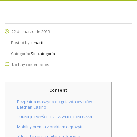
22 de marzo de 2025
Posted by:
smarti
Categoría:
Sin categoría
No hay comentarios
Content
Bezpłatna maszyna do gniazda owoców |
Betchan Casino
TURNIEJE I WYŚCIGI Z KASYNO BONUSAMI
Mobilny premia z brakiem depozytu
Zdecyduj się na najlepsze kasyno