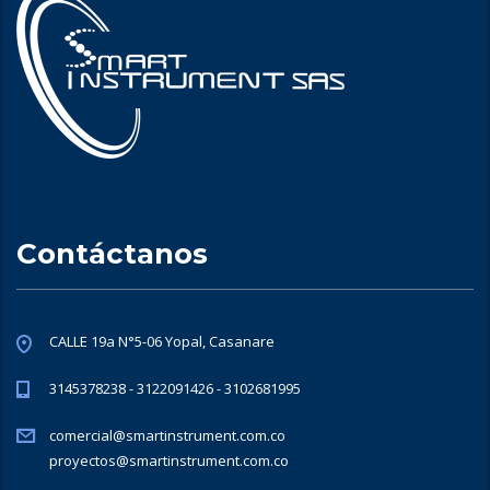
Contáctanos
CALLE 19a N°5-06 Yopal, Casanare
3145378238 - 3122091426 - 3102681995
comercial@smartinstrument.com.co
proyectos@smartinstrument.com.co