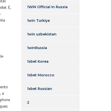
stas
1WIN Official In Russia
ial. É,
p
nta
1win Turkiye
1win uzbekistan
1winRussia
 de
1xbet Korea
1xbet Morocco
mento
1xbet Russian
, a
iphone
2
quais