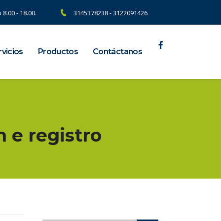
 8.00 - 18.00.
3145378238 - 3122091426
vicios
Productos
Contáctanos
n e registro