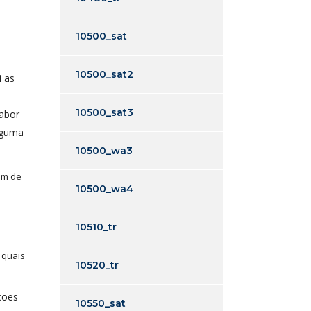
10500_sat
10500_sat2
i as
a
10500_sat3
sabor
alguma
10500_wa3
ém de
10500_wa4
10510_tr
 quais
10520_tr
ções
10550_sat