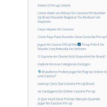
Sobre O Pin-up Casino
Como Obter Um Bônus Do Cassino Pin Number
Up Brasil Durante Registrar Ou Realizar Um
Depósito
Caça-níqueis Do Cassino
Como Faço Para Suceder Uma Conta Na Pin-up?
Jogue No Casino Oficial Site
Pinup País E Do
Mundo Com Retirada De Dinheiro
O Suporte Ao Cliente Está Disponível No Brasil?
Explore Nossas Categorias De Jogos
Brasileiros Podem Jogar No Flag Up Online O
Line Casino?
Licença Carry Out Cassino Pin Up Brasil
As Vantagens Do Online Cassino Pin Up
O Que Você Deve Prestar Atenção Quando
Jogar No Cassino Pin Up