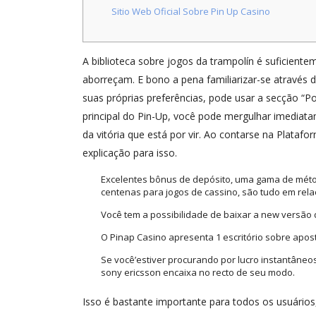
Sitio Web Oficial Sobre Pin Up Casino
A biblioteca sobre jogos da trampolín é suficient
aborreçam. E bono a pena familiarizar-se através d
suas próprias preferências, pode usar a secção “Po
principal do Pin-Up, você pode mergulhar imediat
da vitória que está por vir. Ao contarse na Plataf
explicação para isso.
Excelentes bônus de depósito, uma gama de mét
centenas para jogos de cassino, são tudo em rela
Você tem a possibilidade de baixar a new versã
O Pinap Casino apresenta 1 escritório sobre apo
Se você’estiver procurando por lucro instantâne
sony ericsson encaixa no recto de seu modo.
Isso é bastante importante para todos os usuários,