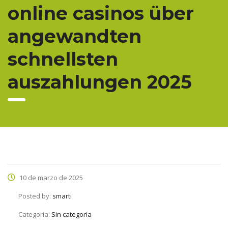
online casinos über
angewandten
schnellsten
auszahlungen 2025
10 de marzo de 2025
Posted by:
smarti
Categoría:
Sin categoría