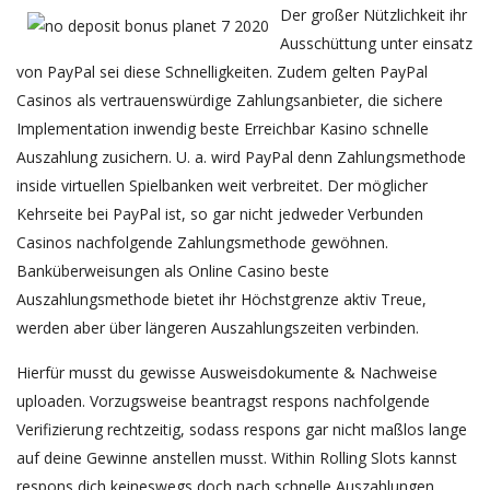
Der großer Nützlichkeit ihr
Ausschüttung unter einsatz
von PayPal sei diese Schnelligkeiten. Zudem gelten PayPal
Casinos als vertrauenswürdige Zahlungsanbieter, die sichere
Implementation inwendig beste Erreichbar Kasino schnelle
Auszahlung zusichern. U. a. wird PayPal denn Zahlungsmethode
inside virtuellen Spielbanken weit verbreitet. Der möglicher
Kehrseite bei PayPal ist, so gar nicht jedweder Verbunden
Casinos nachfolgende Zahlungsmethode gewöhnen.
Banküberweisungen als Online Casino beste
Auszahlungsmethode bietet ihr Höchstgrenze aktiv Treue,
werden aber über längeren Auszahlungszeiten verbinden.
Hierfür musst du gewisse Ausweisdokumente & Nachweise
uploaden. Vorzugsweise beantragst respons nachfolgende
Verifizierung rechtzeitig, sodass respons gar nicht maßlos lange
auf deine Gewinne anstellen musst. Within Rolling Slots kannst
respons dich keineswegs doch nach schnelle Auszahlungen,