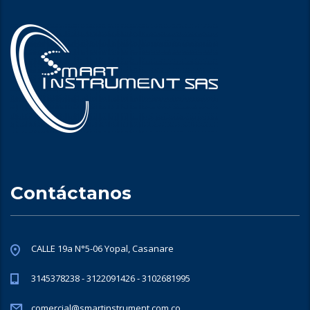
Contáctanos
CALLE 19a N°5-06 Yopal, Casanare
3145378238 - 3122091426 - 3102681995
comercial@smartinstrument.com.co