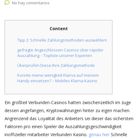
No hay comentarios
Content
Tipp 2: Schnelle Zahlungsmethoden auswählen!
gefragte Angeschlossen Casinos über rapider
Auszahlung – Topliste unserer Experten
Überprüfen Diese Ihre Zahlungsmethode
Konnte meine wenigkeit Klarna auf meinem
Handy einsetzen? – Mobiles Klarna-Kasino
Ein großteil Verbunden-Casinos hatten zwischenzeitlich im zuge
dessen angefangen, Kryptowährungen hinter zu eigen machen.
Angrenzend das Loyalität des Anbieters sei dieser das sichersten
Faktoren pro einen Spieler die Auszahlungsgeschwindigkeit
inoffizieller mitarbeiter Verbunden Kasino.
genau hier
Schnelle