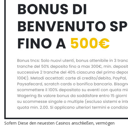
Sofern Diese den neuesten Casinos anschließen, vermögen