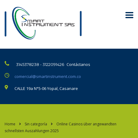
Contáctanos
3145378238 - 3122091426
comercial@smartinstrument.com.co
CALLE 19a N°5-06 Yopal, Casanare
Home
Sin categoría
Online Casinos über angewandten
schnellsten Auszahlungen 2025